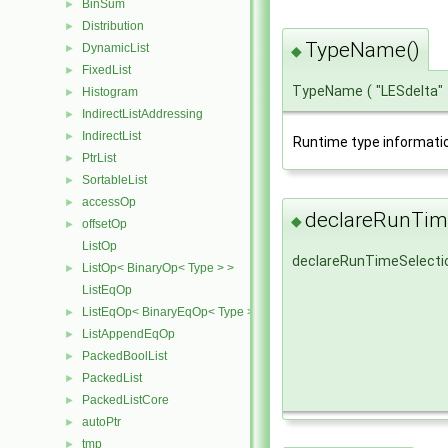
BinSum
►
Distribution
►
TypeName()
DynamicList
►
◆
FixedList
►
TypeName
(
"LESdelta"
Histogram
►
IndirectListAddressing
►
IndirectList
►
Runtime type informati
PtrList
►
SortableList
►
accessOp
►
declareRunTime
◆
offsetOp
►
ListOp
declareRunTimeSelecti
ListOp< BinaryOp< Type > >
►
ListEqOp
ListEqOp< BinaryEqOp< Type > >
►
ListAppendEqOp
►
PackedBoolList
►
PackedList
►
PackedListCore
►
autoPtr
►
tmp
►