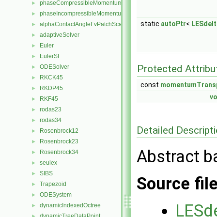
phaseCompressibleMomentumTransportModel
►
phaseIncompressibleMomentumTransportModel
►
static
autoPtr
<
LESdelt
alphaContactAngleFvPatchScalarField
►
adaptiveSolver
►
Euler
►
EulerSI
►
Protected Attribu
ODESolver
►
RKCK45
►
const
momentumTrans
RKDP45
►
vo
RKF45
►
rodas23
►
rodas34
►
Detailed Descript
Rosenbrock12
►
Rosenbrock23
►
Abstract b
Rosenbrock34
►
seulex
►
SIBS
►
Source fil
Trapezoid
►
ODESystem
►
LESde
dynamicIndexedOctree
►
dynamicTreeDataPoint
►