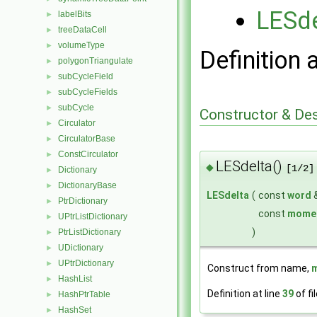
LESde
labelBits
►
treeDataCell
►
volumeType
►
Definition 
polygonTriangulate
►
subCycleField
►
subCycleFields
►
subCycle
►
Constructor & De
Circulator
►
CirculatorBase
►
ConstCirculator
►
LESdelta()
◆
[1/2]
Dictionary
►
DictionaryBase
►
LESdelta
(
const
word
PtrDictionary
►
const
mome
UPtrListDictionary
►
)
PtrListDictionary
►
UDictionary
►
UPtrDictionary
►
Construct from name,
HashList
►
Definition at line
39
of fi
HashPtrTable
►
HashSet
►