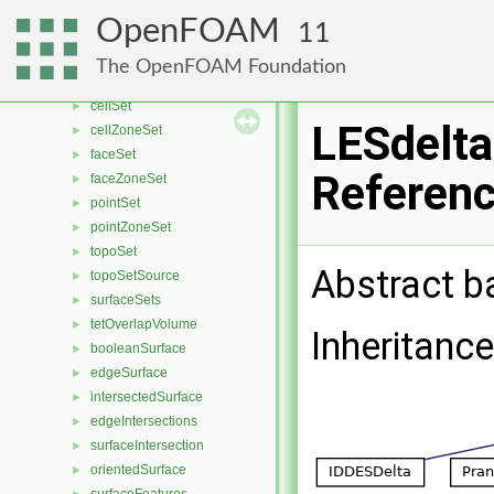
surfaceToPoint
►
OpenFOAM
11
zoneToPoint
►
setToPointZone
►
The OpenFOAM Foundation
polyCellSet
►
cellSet
►
LESdelta
cellZoneSet
►
faceSet
►
Referen
faceZoneSet
►
pointSet
►
pointZoneSet
►
topoSet
►
Abstract b
topoSetSource
►
surfaceSets
►
tetOverlapVolume
►
Inheritanc
booleanSurface
►
edgeSurface
►
intersectedSurface
►
edgeIntersections
►
surfaceIntersection
►
orientedSurface
►