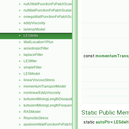
nutUWallFunctionFvPatchScalarField
►
nutWallFunctionFvPatchScalarField
►
omegaWallFunctionFvPatchScalarField
►
eddyViscosity
►
laminarModel
►
LESdelta
►
WallLocationYPlus
►
anisotropicFilter
►
laplaceFilter
►
const
momentumTrans
LESfilter
►
simpleFilter
►
LESModel
►
linearViscousStress
►
momentumTransportModel
►
nonlinearEddyViscosity
►
turbulentMixingLengthDissipationRateInletFvPatchScalarField
►
turbulentMixingLengthFrequencyInletFvPatchScalarField
►
Static Public Me
RASModel
►
ReynoldsStress
►
static
autoPtr
<
LESdelt
epsilonmWallFunctionFvPatchScalarField
►