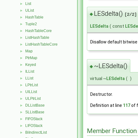
List
►
UList
►
LESdelta()
◆
[2/2]
HashTable
►
Tuple2
►
LESdelta
(
const
LESde
HashTableCore
►
ListHashTable
►
Disallow default bitwise
ListHashTableCore
►
Map
►
PtrMap
►
~LESdelta()
Keyed
►
◆
ILList
►
virtual ~
LESdelta
(
)
LList
►
LPtrList
►
UILList
►
Destructor.
ULPtrList
►
Definition at line
117
of f
DLListBase
►
SLListBase
►
FIFOStack
►
LIFOStack
►
Member Function
BiIndirectList
►