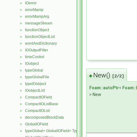
IOerror
►
errorManip
►
errorManipArg
►
messageStream
►
functionObject
►
functionObjectList
►
wordAndDictionary
►
IOOutputFilter
►
timeControl
►
IOobject
►
typeGlobal
►
New()
◆
[2/2]
typeGlobalFile
►
typeIOobject
►
Foam::autoPtr
<
Foam::
IOobjectList
►
> New
CompactIOField
►
CompactIOListBase
►
CompactIOList
►
decomposedBlockData
►
GlobalIOField
►
typeGlobal< GlobalIOField< Type > >
►