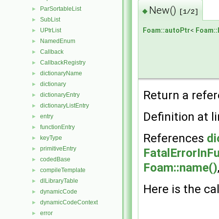
New()
ParSortableList
►
◆
[1/2]
SubList
►
Foam::autoPtr
<
Foam::
UPtrList
►
NamedEnum
►
Callback
►
CallbackRegistry
►
dictionaryName
►
dictionary
►
Return a refer
dictionaryEntry
►
dictionaryListEntry
►
Definition at l
entry
►
functionEntry
►
References
di
keyType
►
primitiveEntry
►
FatalErrorInF
codedBase
►
Foam::name()
compileTemplate
►
dlLibraryTable
►
Here is the cal
dynamicCode
►
dynamicCodeContext
►
error
►