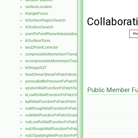
surfaceFeatures
►
surfaceLocation
►
triangleFuncs
►
Collaborat
triSurfaceRegionSearch
►
triSurfaceSearch
►
pointToPointPlanarInterpolation
►
triSurfaceTools
►
twoDPointCorrector
►
compressibleMomentumTransportModel
►
incompressibleMomentumTransportModel
►
kOmegaSST
►
fixedShearStressFvPatchVectorField
►
porousBafflePressureFvPatchField
►
epsilonWallFunctionFvPatchScalarField
Public Member Fu
►
kLowReWallFunctionFvPatchScalarField
►
kqRWallFunctionFvPatchField
►
nutkRoughWallFunctionFvPatchScalarField
►
nutkWallFunctionFvPatchScalarField
►
nutLowReWallFunctionFvPatchScalarField
►
nutURoughWallFunctionFvPatchScalarField
►
nutUSpaldingWallFunctionFvPatchScalarField
►