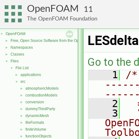
OpenFOAM
11
The OpenFOAM Foundation
OpenFOAM
▼
LESdelta
Free, Open Source Software from the OpenFOAM Foundation
►
Namespaces
►
Classes
►
Go to the d
Files
▼
File List
▼
    1
/*
applications
►
-----
src
▼
atmosphericModels
►
-----
combustionModels
►
    2
  
conversion
►
dummyThirdParty
►
    3
  
dynamicMesh
►
OpenF
fileFormats
►
Toolb
finiteVolume
►
functionObjects
►