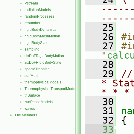
Pstream
►
-----
radiationModels
►
-----
randomProcesses
►
renumber
►
   25
rigidBodyDynamics
►
   26
#i
rigidBodyMeshMotion
►
rigidBodyState
   27
#i
►
sampling
►
"
calc
sixDoFRigidBodyMotion
►
   28
sixDoFRigidBodyState
►
specieTransfer
►
   29
//
surfMesh
►
* Sta
thermophysicalModels
►
ThermophysicalTransportModels
►
* * *
triSurface
►
   30
twoPhaseModels
►
   31
na
waves
►
File Members
►
   32
 {
   33