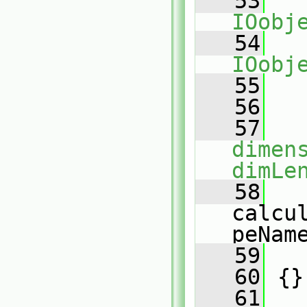
   53
IOobj
   54
IOobj
   55
   
   56
   57
dimen
dimLe
   58
calcu
peNam
   59
   
   60
 {}
   61