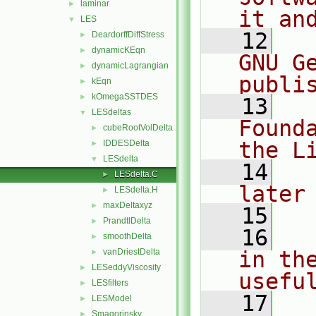
laminar
►
it an
LES
▼
   12
  
DeardorffDiffStress
►
dynamicKEqn
►
GNU G
dynamicLagrangian
►
publi
kEqn
►
kOmegaSSTDES
►
   13
  
LESdeltas
▼
Found
cubeRootVolDelta
►
the L
IDDESDelta
►
LESdelta
▼
   14
  
LESdelta.C
►
later
LESdelta.H
►
maxDeltaxyz
►
   15
PrandtlDelta
►
   16
  
smoothDelta
►
vanDriestDelta
in the
►
LESeddyViscosity
►
usefu
LESfilters
►
   17
  
LESModel
►
Smagorinsky
►