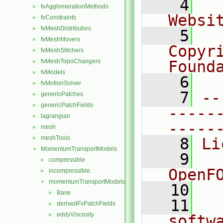
    4
  
fvAgglomerationMethods
►
Websi
fvConstraints
►
fvMeshDistributors
►
    5
  
fvMeshMovers
►
Copyr
fvMeshStitchers
►
fvMeshTopoChangers
Found
►
fvModels
►
    6
  
fvMotionSolver
►
    7
--
genericPatches
►
genericPatchFields
►
-----
lagrangian
►
-----
mesh
►
meshTools
►
    8
Li
MomentumTransportModels
▼
    9
  
compressible
►
OpenF
incompressible
►
momentumTransportModels
▼
   10
Base
►
   11
  
derivedFvPatchFields
►
eddyViscosity
►
softw