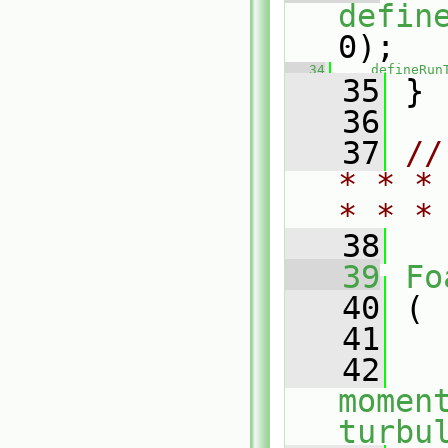
defin
0);
   34
defineRun
   35
 }
   36
   37
//
* * *
* * *
   38
   39
Fo
   40
 (
   41
   42
momen
turbu