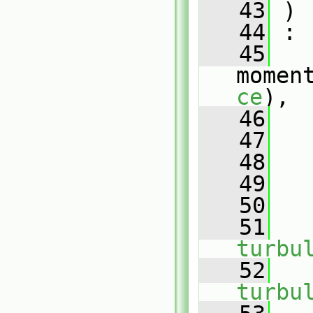
   43
 )
   44
 :
   45
momen
ce
),
   46
   
   47
   
   48
   49
   
   50
   51
turbu
   52
turbu