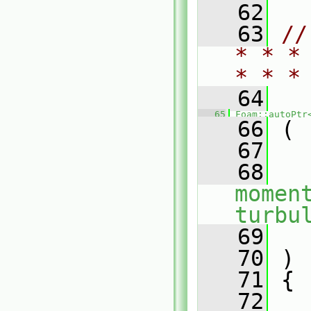
   62
   63
//
* * *
* * *
   64
   65
Foam::autoPtr
   66
 (
   67
   68
momen
turbu
   69
   70
 )
   71
 {
   72