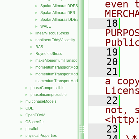
even 
SpalartAllmarasDDES
►
MERCH
SpalartAllmarasDES
►
SpalartAllmarasIDDES
►
   18
  
WALE
►
PURPO
linearViscousStress
►
Publi
nonlinearEddyViscosity
►
RAS
►
   19
  
ReynoldsStress
►
   20
makeMomentumTransportModel.H
►
momentumTransportModel.C
►
   21
  
momentumTransportModel.H
►
a cop
momentumTransportModelTemplates.C
Licen
phaseCompressible
►
phaseIncompressible
►
   22
  
multiphaseModels
►
not, s
ODE
►
OpenFOAM
►
<http
OSspecific
►
   23
parallel
►
   24
\*
physicalProperties
►