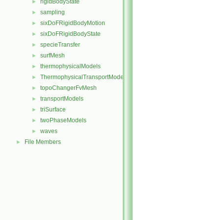
rigidBodyState
►
sampling
►
sixDoFRigidBodyMotion
►
sixDoFRigidBodyState
►
specieTransfer
►
surfMesh
►
thermophysicalModels
►
ThermophysicalTransportModels
►
topoChangerFvMesh
►
transportModels
►
triSurface
►
twoPhaseModels
►
waves
►
File Members
►