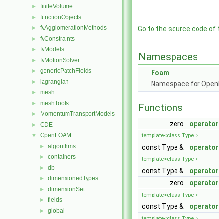
finiteVolume
►
functionObjects
►
fvAgglomerationMethods
►
Go to the source code of th
fvConstraints
►
fvModels
►
Namespaces
fvMotionSolver
►
genericPatchFields
►
Foam
lagrangian
►
Namespace for Ope
mesh
►
meshTools
►
Functions
MomentumTransportModels
►
zero
operato
ODE
►
OpenFOAM
▼
template<class Type >
algorithms
►
const Type &
operato
containers
►
template<class Type >
db
►
const Type &
operato
dimensionedTypes
►
zero
operator
dimensionSet
►
template<class Type >
fields
►
const Type &
operator
global
►
template<class Type >