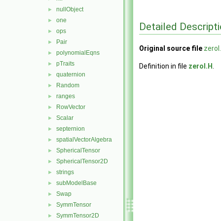
nullObject
►
one
►
Detailed Descript
ops
►
Pair
►
Original source file
zeroI
polynomialEqns
►
pTraits
►
Definition in file
zeroI.H
.
quaternion
►
Random
►
ranges
►
RowVector
►
Scalar
►
septernion
►
spatialVectorAlgebra
►
SphericalTensor
►
SphericalTensor2D
►
strings
►
subModelBase
►
Swap
►
SymmTensor
►
SymmTensor2D
►