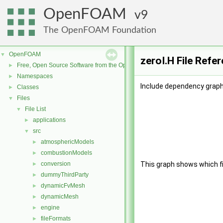
OpenFOAM
9
The OpenFOAM Foundation
OpenFOAM
▼
zeroI.H File Refe
Free, Open Source Software from the OpenFOAM Foundation
►
Namespaces
►
Include dependency graph 
Classes
►
Files
▼
File List
▼
applications
►
src
▼
atmosphericModels
►
combustionModels
►
conversion
This graph shows which file
►
dummyThirdParty
►
dynamicFvMesh
►
dynamicMesh
►
engine
►
fileFormats
►