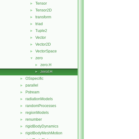
Tensor
►
Tensor2D
►
transform
►
triad
►
Tuple2
►
Vector
►
Vector2D
►
VectorSpace
►
zero
▼
zero.H
►
zeroI.H
►
OSspecific
►
parallel
►
Pstream
►
radiationModels
►
randomProcesses
►
regionModels
►
renumber
►
rigidBodyDynamics
►
rigidBodyMeshMotion
►