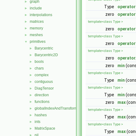
graph
►
Type
operator
include
►
zero
operator
interpolations
►
matrices
►
template<class Type >
memory
►
zero
operator
meshes
►
template<class Type >
primitives
▼
zero
operator
Barycentric
►
template<class Type >
Barycentric2D
►
zero
operator
bools
►
zero
min
(cons
chars
►
template<class Type >
complex
►
Type
min
(cons
contiguous
►
template<class Type >
DiagTensor
►
Type
min
(cons
direction
►
functions
►
zero
max
(cons
globalIndexAndTransform
►
template<class Type >
hashes
►
Type
max
(cons
ints
►
template<class Type >
MatrixSpace
►
Type
max
(cons
nil
►