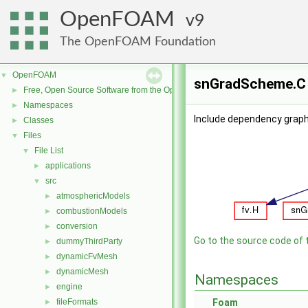
OpenFOAM
9
The OpenFOAM Foundation
OpenFOAM
▼
snGradScheme.C 
Free, Open Source Software from the OpenFOAM Foundation
►
Namespaces
►
Include dependency grap
Classes
►
Files
▼
File List
▼
applications
►
src
▼
atmosphericModels
►
combustionModels
►
conversion
►
Go to the source code of th
dummyThirdParty
►
dynamicFvMesh
►
dynamicMesh
►
Namespaces
engine
►
fileFormats
Foam
►