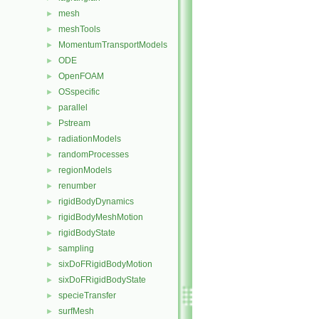
mesh
►
meshTools
►
MomentumTransportModels
►
ODE
►
OpenFOAM
►
OSspecific
►
parallel
►
Pstream
►
radiationModels
►
randomProcesses
►
regionModels
►
renumber
►
rigidBodyDynamics
►
rigidBodyMeshMotion
►
rigidBodyState
►
sampling
►
sixDoFRigidBodyMotion
►
sixDoFRigidBodyState
►
specieTransfer
►
surfMesh
►