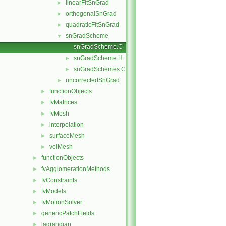
linearFitSnGrad
►
orthogonalSnGrad
►
quadraticFitSnGrad
►
snGradScheme
▼
snGradScheme.C
snGradScheme.H
►
snGradSchemes.C
►
uncorrectedSnGrad
►
functionObjects
►
fvMatrices
►
fvMesh
►
interpolation
►
surfaceMesh
►
volMesh
►
functionObjects
►
fvAgglomerationMethods
►
fvConstraints
►
fvModels
►
fvMotionSolver
►
genericPatchFields
►
lagrangian
►