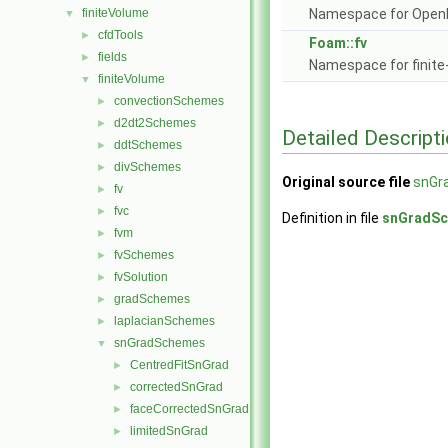
finiteVolume
Namespace for Ope
▼
cfdTools
►
Foam::fv
fields
►
Namespace for finite
finiteVolume
▼
convectionSchemes
►
d2dt2Schemes
►
Detailed Descript
ddtSchemes
►
divSchemes
►
Original source file
snGr
fv
►
fvc
►
Definition in file
snGradS
fvm
►
fvSchemes
►
fvSolution
►
gradSchemes
►
laplacianSchemes
►
snGradSchemes
▼
CentredFitSnGrad
►
correctedSnGrad
►
faceCorrectedSnGrad
►
limitedSnGrad
►