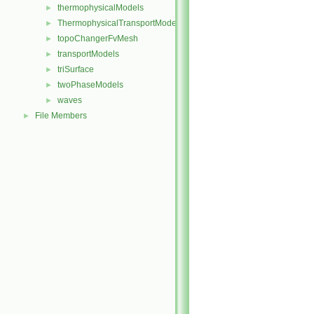
thermophysicalModels
►
ThermophysicalTransportModels
►
topoChangerFvMesh
►
transportModels
►
triSurface
►
twoPhaseModels
►
waves
►
File Members
►