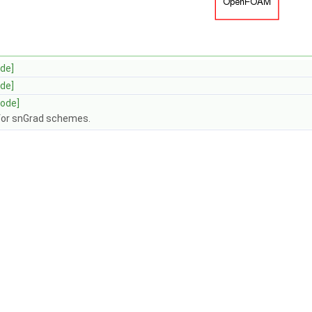
de]
de]
code]
for snGrad schemes.