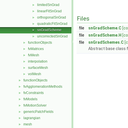
limitedSnGrad
►
linearFitSnGrad
►
Files
orthogonalSnGrad
►
quadraticFitSnGrad
►
file
snGradScheme.C
[co
snGradScheme
►
file
snGradScheme.H
[co
uncorrectedSnGrad
►
file
snGradSchemes.C
[
functionObjects
►
Abstract base class 
fvMatrices
►
fvMesh
►
interpolation
►
surfaceMesh
►
volMesh
►
functionObjects
►
fvAgglomerationMethods
►
fvConstraints
►
fvModels
►
fvMotionSolver
►
genericPatchFields
►
lagrangian
►
mesh
►