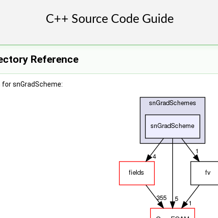
ectory Reference
h for snGradScheme: