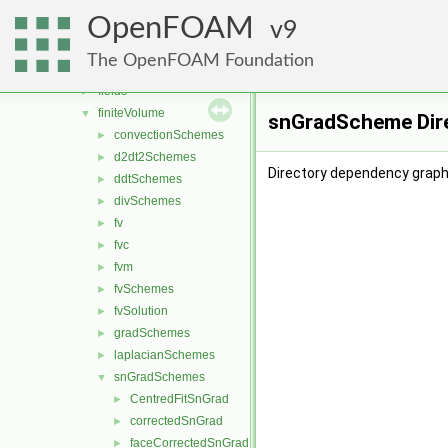
engine
►
OpenFOAM
fileFormats
9
►
finiteVolume
▼
The OpenFOAM Foundation
cfdTools
►
fields
►
finiteVolume
▼
snGradScheme Dir
convectionSchemes
►
d2dt2Schemes
►
Directory dependency grap
ddtSchemes
►
divSchemes
►
fv
►
fvc
►
fvm
►
fvSchemes
►
fvSolution
►
gradSchemes
►
laplacianSchemes
►
snGradSchemes
▼
CentredFitSnGrad
►
correctedSnGrad
►
faceCorrectedSnGrad
►