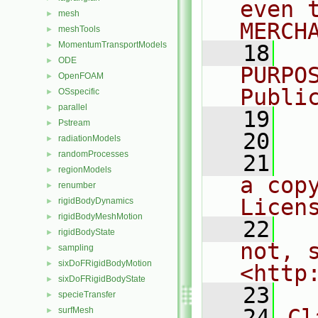
even 
mesh
►
MERCH
meshTools
►
MomentumTransportModels
►
   18
  
ODE
►
PURPO
OpenFOAM
►
Publi
OSspecific
►
parallel
►
   19
  
Pstream
►
   20
radiationModels
►
randomProcesses
►
   21
  
regionModels
►
a cop
renumber
►
Licen
rigidBodyDynamics
►
rigidBodyMeshMotion
►
   22
  
rigidBodyState
►
not, s
sampling
►
sixDoFRigidBodyMotion
►
<http
sixDoFRigidBodyState
►
   23
specieTransfer
►
   24
Cl
surfMesh
►