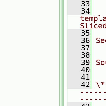
   33
   34
  
templa
Slice
   35
   36
Se
   37
  
   38
   39
So
   40
  
   41
   42
\*
-----
-----