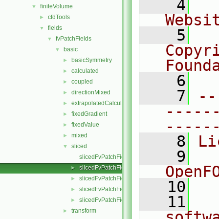
    4
  
finiteVolume
▼
Websi
cfdTools
►
fields
▼
    5
  
fvPatchFields
▼
Copyr
basic
▼
basicSymmetry
Found
►
calculated
►
    6
  
coupled
►
    7
--
directionMixed
►
extrapolatedCalculated
►
-----
fixedGradient
►
-----
fixedValue
►
mixed
►
    8
Li
sliced
▼
    9
  
slicedFvPatchField.C
OpenF
slicedFvPatchField.H
►
slicedFvPatchFields.C
►
   10
slicedFvPatchFields.H
►
   11
  
slicedFvPatchFieldsFwd.H
►
transform
►
softw