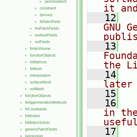
zeroGradient
►
it an
constraint
►
   12
  
derived
►
fvPatchField
►
GNU G
fvsPatchFields
►
publi
surfaceFields
►
volFields
►
   13
  
finiteVolume
►
Found
functionObjects
►
the L
fvMatrices
►
fvMesh
►
   14
  
interpolation
►
later
surfaceMesh
►
volMesh
►
   15
functionObjects
►
   16
  
fvAgglomerationMethods
►
fvConstraints
in the
►
fvModels
►
usefu
fvMotionSolver
►
   17
  
genericPatchFields
►
lagrangian
►