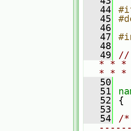
   43
   44
#i
   45
#d
   46
   47
#i
   48
   49
//
* * *
* * *
   50
   51
na
   52
 {
   53
   54
/*
-----