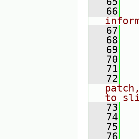
   65
   66
infor
   67
   68
   69
   70
   71
   72
patch
to sl
   73
   74
   
   75
   76