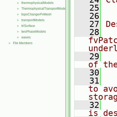
thermophysicalModels
►
   25
  
ThermophysicalTransportModels
►
   26
topoChangerFvMesh
►
transportModels
►
   27
De
triSurface
►
   28
  
twoPhaseModels
►
waves
fvPat
►
File Members
►
under
   29
  
of th
   30
   31
  
to av
stora
   32
  
is de