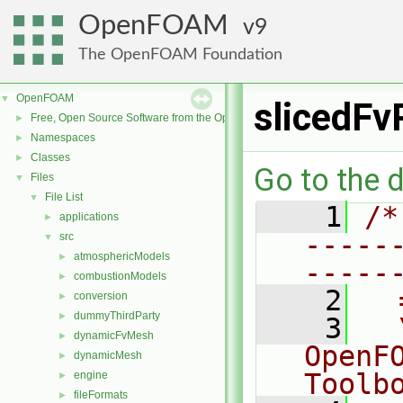
OpenFOAM
9
The OpenFOAM Foundation
OpenFOAM
▼
slicedFv
Free, Open Source Software from the OpenFOAM Foundation
►
Namespaces
►
Classes
►
Go to the d
Files
▼
File List
▼
    1
/*
applications
►
-----
src
▼
atmosphericModels
►
-----
combustionModels
►
    2
  
conversion
►
dummyThirdParty
►
    3
  
dynamicFvMesh
►
OpenF
dynamicMesh
►
Toolb
engine
►
fileFormats
►