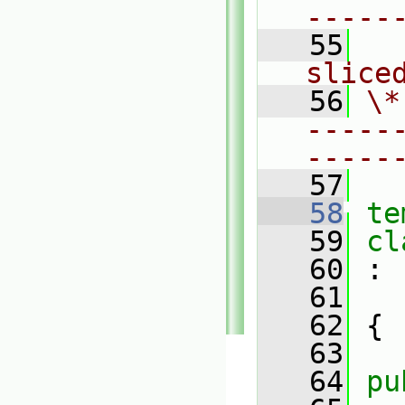
-----
   55
  
slice
   56
\*
-----
-----
   57
   58
te
   59
cl
   60
 :
   61
   62
 {
   63
   64
pu