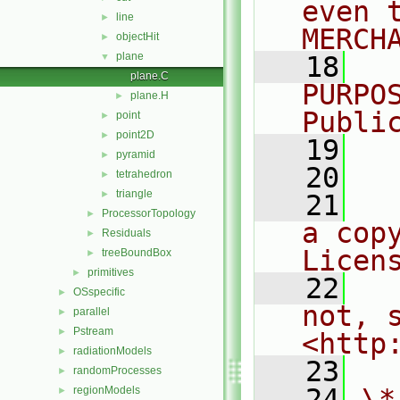
even 
line
►
MERCH
objectHit
►
plane
▼
   18
  
plane.C
PURPO
plane.H
►
Publi
point
►
point2D
►
   19
  
pyramid
►
   20
tetrahedron
►
triangle
►
   21
  
ProcessorTopology
►
a cop
Residuals
►
Licen
treeBoundBox
►
primitives
►
   22
  
OSspecific
►
not, s
parallel
►
Pstream
►
<http
radiationModels
►
   23
randomProcesses
►
   24
\*
regionModels
►