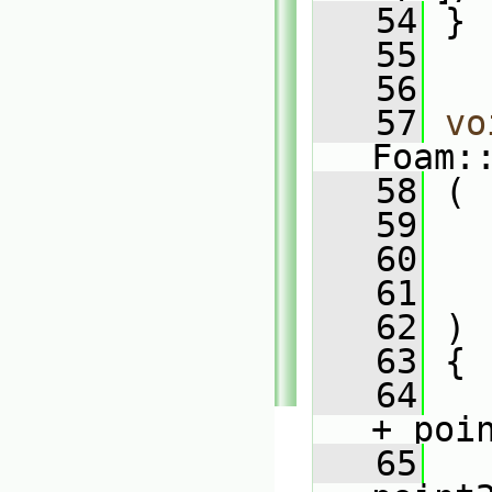
   54
 }
   55
   56
   57
vo
Foam:
   58
 (
   59
   60
   61
   62
 )
   63
 {
   64
   
+ poi
   65