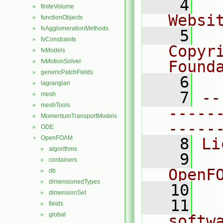
    4
  
finiteVolume
►
Websi
functionObjects
►
fvAgglomerationMethods
►
    5
  
fvConstraints
►
Copyr
fvModels
►
fvMotionSolver
Found
►
genericPatchFields
►
    6
  
lagrangian
►
    7
--
mesh
►
meshTools
►
-----
MomentumTransportModels
►
-----
ODE
►
OpenFOAM
▼
    8
Li
algorithms
►
    9
  
containers
►
OpenF
db
►
dimensionedTypes
►
   10
dimensionSet
►
   11
  
fields
►
global
►
softw