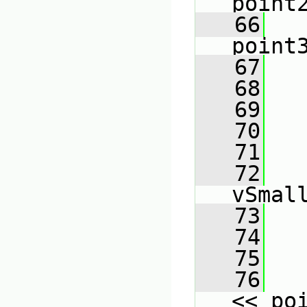
point
   66
point
   67
   68
   69
   
   70
   71
   
   72
   
vSmal
   73
   
   74
   
   75
   76
   
<< po