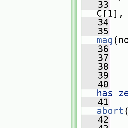
   33
   
C[1],
   34
   35
mag
(n
   36
   37
   38
   
   39
   40
   
has z
   41
abort
   42
   