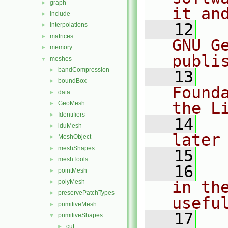
graph
►
it an
include
►
   12
  
interpolations
►
matrices
►
GNU G
memory
►
publi
meshes
▼
bandCompression
►
   13
  
boundBox
►
Found
data
►
the L
GeoMesh
►
Identifiers
►
   14
  
lduMesh
►
later
MeshObject
►
meshShapes
►
   15
meshTools
►
   16
  
pointMesh
►
polyMesh
in the
►
preservePatchTypes
►
usefu
primitiveMesh
►
   17
  
primitiveShapes
▼
cut
►