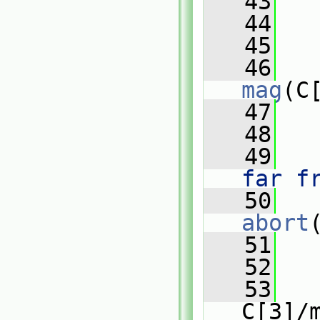
   43
   44
   
   45
   46
mag
(C
   47
   
   48
   49
   
far f
   50
abort
   51
   
   52
   53
   
C[3]/