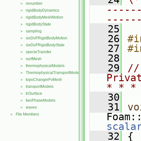
renumber
►
-----
rigidBodyDynamics
►
-----
rigidBodyMeshMotion
►
rigidBodyState
►
   25
sampling
►
   26
#i
sixDoFRigidBodyMotion
►
sixDoFRigidBodyState
   27
#i
►
specieTransfer
►
   28
surfMesh
►
   29
//
thermophysicalModels
►
ThermophysicalTransportModels
►
Priva
topoChangerFvMesh
►
* * *
transportModels
►
triSurface
►
   30
twoPhaseModels
►
   31
vo
waves
►
Foam:
File Members
►
scala
   32
 {