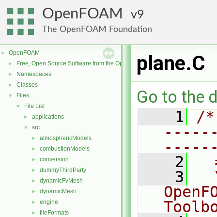
OpenFOAM
9
The OpenFOAM Foundation
OpenFOAM
▼
plane.C
Free, Open Source Software from the OpenFOAM Foundation
►
Namespaces
►
Classes
►
Go to the d
Files
▼
File List
▼
    1
/*
applications
►
-----
src
▼
atmosphericModels
►
-----
combustionModels
►
    2
  
conversion
►
dummyThirdParty
►
    3
  
dynamicFvMesh
►
OpenF
dynamicMesh
►
Toolb
engine
►
fileFormats
►