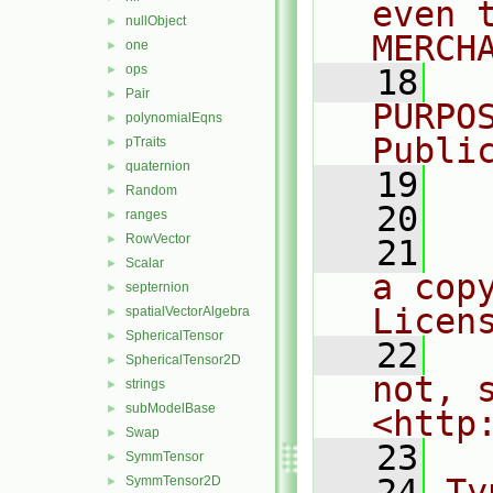
even 
nullObject
►
MERCH
one
►
ops
►
   18
  
Pair
►
PURPO
polynomialEqns
►
Publi
pTraits
►
quaternion
►
   19
  
Random
►
   20
ranges
►
RowVector
►
   21
  
Scalar
►
a cop
septernion
►
Licen
spatialVectorAlgebra
►
SphericalTensor
►
   22
  
SphericalTensor2D
►
not, s
strings
►
subModelBase
►
<http
Swap
►
   23
SymmTensor
►
   24
Ty
SymmTensor2D
►