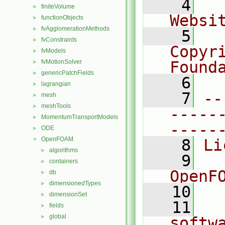
    4
  
finiteVolume
►
Websi
functionObjects
►
fvAgglomerationMethods
►
    5
  
fvConstraints
►
Copyr
fvModels
►
fvMotionSolver
Found
►
genericPatchFields
►
    6
  
lagrangian
►
    7
--
mesh
►
meshTools
►
-----
MomentumTransportModels
►
-----
ODE
►
OpenFOAM
▼
    8
Li
algorithms
►
    9
  
containers
►
OpenF
db
►
dimensionedTypes
►
   10
dimensionSet
►
   11
  
fields
►
global
►
softw