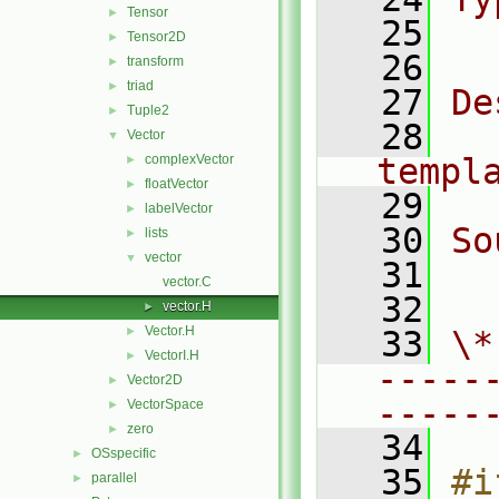
Tensor
►
   25
  
Tensor2D
►
   26
transform
►
triad
►
   27
De
Tuple2
►
   28
  
Vector
▼
complexVector
templ
►
floatVector
►
   29
labelVector
►
   30
So
lists
►
vector
▼
   31
  
vector.C
   32
vector.H
►
Vector.H
►
   33
\*
VectorI.H
►
-----
Vector2D
►
-----
VectorSpace
►
zero
►
   34
OSspecific
►
   35
#i
parallel
►