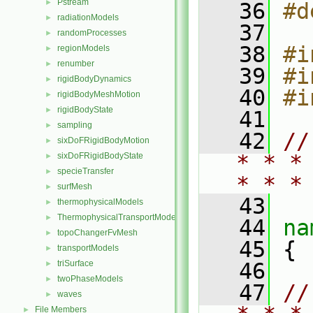
Pstream
►
   36
#d
radiationModels
►
   37
randomProcesses
►
   38
#i
regionModels
►
renumber
►
   39
#i
rigidBodyDynamics
►
   40
#i
rigidBodyMeshMotion
►
rigidBodyState
►
   41
sampling
►
   42
//
sixDoFRigidBodyMotion
►
* * *
sixDoFRigidBodyState
►
specieTransfer
►
* * *
surfMesh
►
   43
thermophysicalModels
►
ThermophysicalTransportModels
►
   44
na
topoChangerFvMesh
►
   45
 {
transportModels
►
triSurface
   46
►
twoPhaseModels
►
   47
//
waves
►
File Members
►