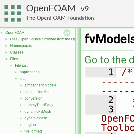
OpenFOAM
9
The OpenFOAM Foundation
OpenFOAM
▼
fvModel
Free, Open Source Software from the OpenFOAM Foundation
►
Namespaces
►
Classes
►
Go to the d
Files
▼
File List
▼
    1
/*
applications
►
-----
src
▼
atmosphericModels
►
-----
combustionModels
►
    2
  
conversion
►
dummyThirdParty
►
    3
  
dynamicFvMesh
►
OpenF
dynamicMesh
►
Toolb
engine
►
fileFormats
►