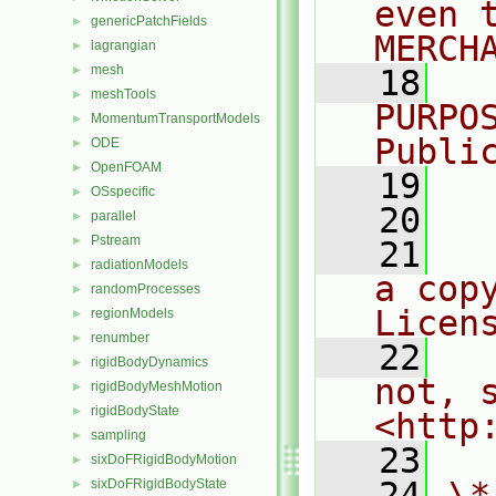
even 
genericPatchFields
►
MERCH
lagrangian
►
mesh
►
   18
  
meshTools
►
PURPO
MomentumTransportModels
►
Publi
ODE
►
OpenFOAM
►
   19
  
OSspecific
►
   20
parallel
►
Pstream
►
   21
  
radiationModels
►
a cop
randomProcesses
►
Licen
regionModels
►
renumber
►
   22
  
rigidBodyDynamics
►
not, s
rigidBodyMeshMotion
►
rigidBodyState
►
<http
sampling
►
   23
sixDoFRigidBodyMotion
►
   24
\*
sixDoFRigidBodyState
►