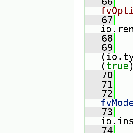
   66
fvOpt
   67
io.re
   68
   69
(io.t
(
true
   70
   
   71
   72
   
fvMod
   73
   
io.in
   74
   