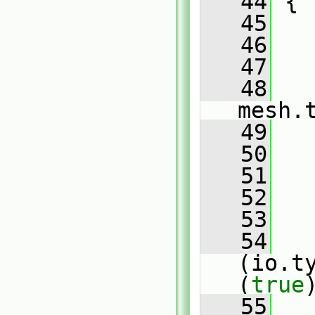
   44
{
   45
   
   46
   
   47
   
   48
mesh.
   49
   50
   51
   52
   
   53
   54
(io.t
(
true
   55
   