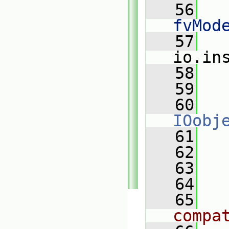
   56
fvMod
   57
   
io.in
   58
   
   59
   60
IOobj
   61
   62
   
   63
   64
   
   65
compa