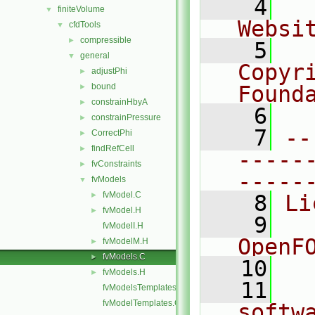
    4
  
finiteVolume
▼
Websi
cfdTools
▼
compressible
►
    5
  
general
▼
Copyri
adjustPhi
►
bound
Found
►
constrainHbyA
►
    6
  
constrainPressure
►
    7
--
CorrectPhi
►
findRefCell
►
-----
fvConstraints
►
-----
fvModels
▼
fvModel.C
►
    8
Li
fvModel.H
►
    9
  
fvModelI.H
OpenF
fvModelM.H
►
fvModels.C
►
   10
fvModels.H
►
   11
  
fvModelsTemplates.C
fvModelTemplates.C
softw