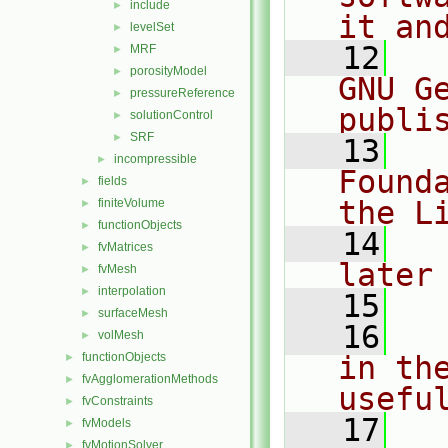
include
►
it an
levelSet
►
   12
  
MRF
►
porosityModel
►
GNU G
pressureReference
►
publi
solutionControl
►
SRF
►
   13
  
incompressible
►
Found
fields
►
the L
finiteVolume
►
functionObjects
►
   14
  
fvMatrices
►
later
fvMesh
►
interpolation
►
   15
surfaceMesh
►
   16
  
volMesh
►
functionObjects
in the
►
fvAgglomerationMethods
►
usefu
fvConstraints
►
   17
  
fvModels
►
fvMotionSolver
►