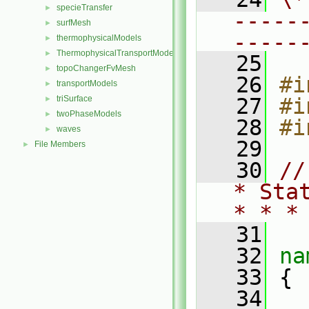
specieTransfer
►
-----
surfMesh
►
-----
thermophysicalModels
►
ThermophysicalTransportModels
►
   25
topoChangerFvMesh
►
   26
#i
transportModels
►
triSurface
   27
#i
►
twoPhaseModels
►
   28
#i
waves
►
   29
File Members
►
   30
//
* Sta
* * *
   31
   32
na
   33
 {
   34