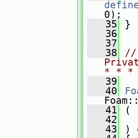
defin
0);
   35
 }
   36
   37
   38
//
Priva
* * *
   39
   40
Fo
Foam:
   41
 (
   42
   43
 )
 