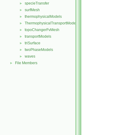
specieTransfer
►
surfMesh
►
thermophysicalModels
►
ThermophysicalTransportModels
►
topoChangerFvMesh
►
transportModels
►
triSurface
►
twoPhaseModels
►
waves
►
File Members
►