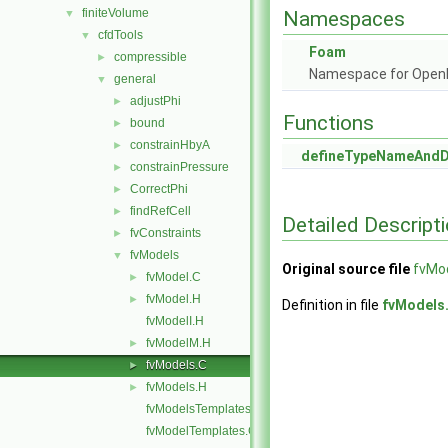
finiteVolume
▼
Namespaces
cfdTools
▼
Foam
compressible
►
Namespace for Ope
general
▼
adjustPhi
►
Functions
bound
►
constrainHbyA
►
defineTypeNameAnd
constrainPressure
►
CorrectPhi
►
findRefCell
►
Detailed Descript
fvConstraints
►
fvModels
▼
Original source file
fvMo
fvModel.C
►
fvModel.H
►
Definition in file
fvModels
fvModelI.H
fvModelM.H
►
fvModels.C
►
fvModels.H
►
fvModelsTemplates.C
fvModelTemplates.C