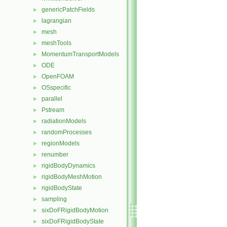
genericPatchFields
►
lagrangian
►
mesh
►
meshTools
►
MomentumTransportModels
►
ODE
►
OpenFOAM
►
OSspecific
►
parallel
►
Pstream
►
radiationModels
►
randomProcesses
►
regionModels
►
renumber
►
rigidBodyDynamics
►
rigidBodyMeshMotion
►
rigidBodyState
►
sampling
►
sixDoFRigidBodyMotion
►
sixDoFRigidBodyState
►