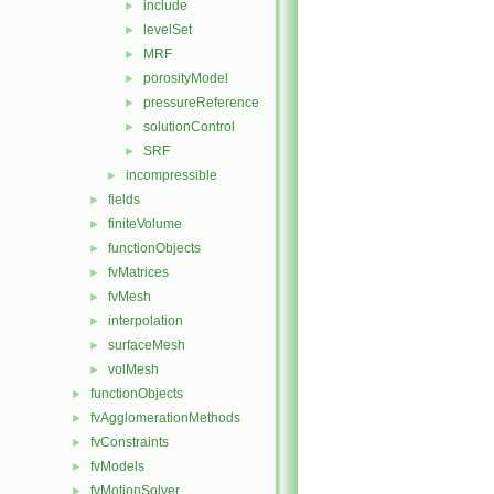
include
►
levelSet
►
MRF
►
porosityModel
►
pressureReference
►
solutionControl
►
SRF
►
incompressible
►
fields
►
finiteVolume
►
functionObjects
►
fvMatrices
►
fvMesh
►
interpolation
►
surfaceMesh
►
volMesh
►
functionObjects
►
fvAgglomerationMethods
►
fvConstraints
►
fvModels
►
fvMotionSolver
►