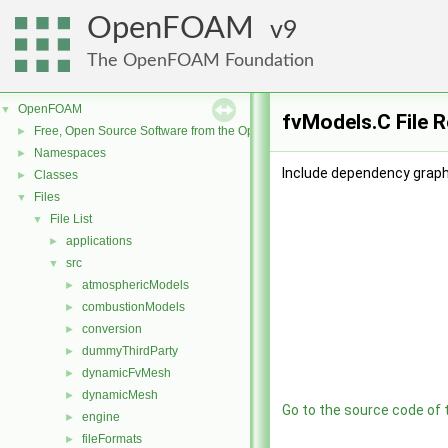
OpenFOAM
9
The OpenFOAM Foundation
OpenFOAM
▼
fvModels.C File 
Free, Open Source Software from the OpenFOAM Foundation
►
Namespaces
►
Include dependency graph
Classes
►
Files
▼
File List
▼
applications
►
src
▼
atmosphericModels
►
combustionModels
►
conversion
►
dummyThirdParty
►
dynamicFvMesh
►
dynamicMesh
►
Go to the source code of th
engine
►
fileFormats
►