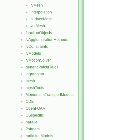
fvMesh
►
interpolation
►
surfaceMesh
►
volMesh
►
functionObjects
►
fvAgglomerationMethods
►
fvConstraints
►
fvModels
►
fvMotionSolver
►
genericPatchFields
►
lagrangian
►
mesh
►
meshTools
►
MomentumTransportModels
►
ODE
►
OpenFOAM
►
OSspecific
►
parallel
►
Pstream
►
radiationModels
►