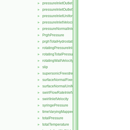
pressureInletOutletParSlipVelocity
►
pressureInletOutletVelocity
►
pressureInletUniformVelocity
►
pressureInletVelocity
►
pressureNormalInletOutletVelocity
►
PrghPressure
►
prghTotalHydrostaticPressure
►
rotatingPressureInletOutletVelocity
►
rotatingTotalPressure
►
rotatingWallVelocity
►
slip
►
supersonicFreestream
►
surfaceNormalFixedValue
►
surfaceNormalUniformFixedValue
►
swirlFlowRateInletVelocity
►
swirlInletVelocity
►
syringePressure
►
timeVaryingMappedFixedValue
►
totalPressure
►
totalTemperature
►