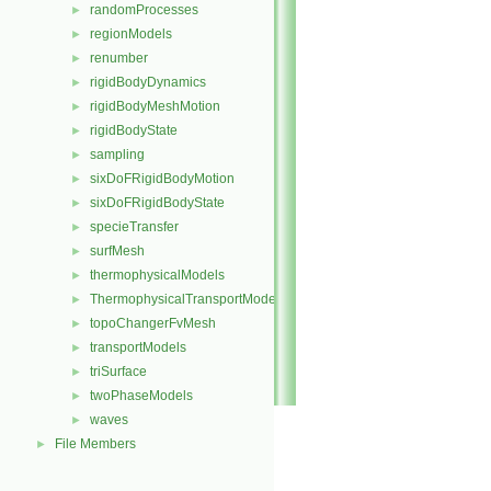
randomProcesses
►
regionModels
►
renumber
►
rigidBodyDynamics
►
rigidBodyMeshMotion
►
rigidBodyState
►
sampling
►
sixDoFRigidBodyMotion
►
sixDoFRigidBodyState
►
specieTransfer
►
surfMesh
►
thermophysicalModels
►
ThermophysicalTransportModels
►
topoChangerFvMesh
►
transportModels
►
triSurface
►
twoPhaseModels
►
waves
►
File Members
►