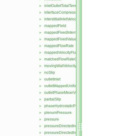
inletOutletTotalTemperature
►
interfaceCompression
►
interstitialInletVelocity
►
mappedField
►
mappedFixedInternalValue
►
mappedFixedValue
►
mappedFlowRate
►
mappedVelocityFluxFixedValue
►
matchedFlowRateOutletVelocity
►
movingWallVelocity
►
noSlip
►
outletInlet
►
outletMappedUniformInlet
►
outletPhaseMeanVelocity
►
partialSlip
►
phaseHydrostaticPressure
►
plenumPressure
►
pressure
►
pressureDirectedInletOutletVelocity
►
pressureDirectedInletVelocity
►