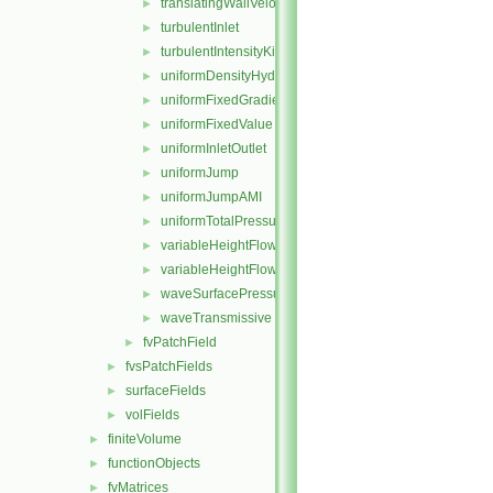
translatingWallVelocity
►
turbulentInlet
►
turbulentIntensityKineticEnergyInlet
►
uniformDensityHydrostaticPressure
►
uniformFixedGradient
►
uniformFixedValue
►
uniformInletOutlet
►
uniformJump
►
uniformJumpAMI
►
uniformTotalPressure
►
variableHeightFlowRate
►
variableHeightFlowRateInletVelocity
►
waveSurfacePressure
►
waveTransmissive
►
fvPatchField
►
fvsPatchFields
►
surfaceFields
►
volFields
►
finiteVolume
►
functionObjects
►
fvMatrices
►