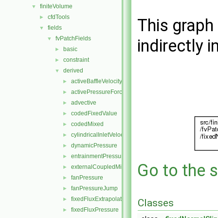
finiteVolume
▼
cfdTools
►
This graph 
fields
▼
fvPatchFields
▼
indirectly i
basic
►
constraint
►
derived
▼
activeBaffleVelocity
►
activePressureForceBaffleVelocity
►
advective
►
codedFixedValue
►
codedMixed
►
cylindricalInletVelocity
►
dynamicPressure
►
entrainmentPressure
►
Go to the s
externalCoupledMixed
►
fanPressure
►
fanPressureJump
►
fixedFluxExtrapolatedPressure
►
Classes
fixedFluxPressure
►