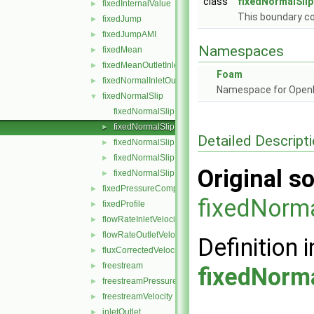
class
fixedNormalSlip
fixedInternalValue
►
This boundary co
fixedJump
►
fixedJumpAMI
►
Namespaces
fixedMean
►
fixedMeanOutletInlet
►
Foam
fixedNormalInletOutletVelocity
►
Namespace for Ope
fixedNormalSlip
▼
fixedNormalSlipFvPatchField.C
fixedNormalSlipFvPatchField.H
►
Detailed Descript
fixedNormalSlipFvPatchFields.C
►
fixedNormalSlipFvPatchFields.H
►
Original so
fixedNormalSlipFvPatchFieldsFwd.H
►
fixedPressureCompressibleDensity
►
fixedNorma
fixedProfile
►
flowRateInletVelocity
►
flowRateOutletVelocity
►
Definition i
fluxCorrectedVelocity
►
freestream
►
fixedNorma
freestreamPressure
►
freestreamVelocity
►
inletOutlet
►