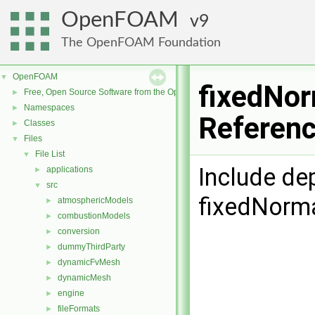
OpenFOAM
9
The OpenFOAM Foundation
OpenFOAM
▼
fixedNor
Free, Open Source Software from the OpenFOAM Foundation
►
Namespaces
►
Referen
Classes
►
Files
▼
File List
▼
Include de
applications
►
src
▼
fixedNorma
atmosphericModels
►
combustionModels
►
conversion
►
dummyThirdParty
►
dynamicFvMesh
►
dynamicMesh
►
engine
►
fileFormats
►