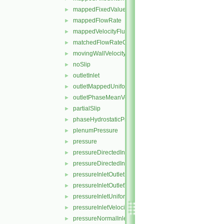
mappedFixedValue
►
mappedFlowRate
►
mappedVelocityFluxFixedValue
►
matchedFlowRateOutletVelocity
►
movingWallVelocity
►
noSlip
►
outletInlet
►
outletMappedUniformInlet
►
outletPhaseMeanVelocity
►
partialSlip
►
phaseHydrostaticPressure
►
plenumPressure
►
pressure
►
pressureDirectedInletOutletVelocity
►
pressureDirectedInletVelocity
►
pressureInletOutletParSlipVelocity
►
pressureInletOutletVelocity
►
pressureInletUniformVelocity
►
pressureInletVelocity
►
pressureNormalInletOutletVelocity
►