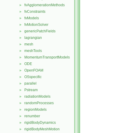
fvAgglomerationMethods
►
fvConstraints
►
fvModels
►
fvMotionSolver
►
genericPatchFields
►
lagrangian
►
mesh
►
meshTools
►
MomentumTransportModels
►
ODE
►
OpenFOAM
►
OSspecific
►
parallel
►
Pstream
►
radiationModels
►
randomProcesses
►
regionModels
►
renumber
►
rigidBodyDynamics
►
rigidBodyMeshMotion
►