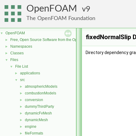
OpenFOAM
9
The OpenFOAM Foundation
OpenFOAM
▼
fixedNormalSlip 
Free, Open Source Software from the OpenFOAM Foundation
►
Namespaces
►
Directory dependency grap
Classes
►
Files
▼
File List
▼
applications
►
src
▼
atmosphericModels
►
combustionModels
►
conversion
►
dummyThirdParty
►
dynamicFvMesh
►
dynamicMesh
►
engine
►
fileFormats
►