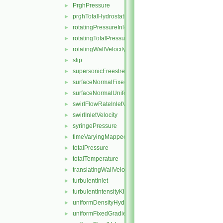
PrghPressure
►
prghTotalHydrostaticPressure
►
rotatingPressureInletOutletVelocity
►
rotatingTotalPressure
►
rotatingWallVelocity
►
slip
►
supersonicFreestream
►
surfaceNormalFixedValue
►
surfaceNormalUniformFixedValue
►
swirlFlowRateInletVelocity
►
swirlInletVelocity
►
syringePressure
►
timeVaryingMappedFixedValue
►
totalPressure
►
totalTemperature
►
translatingWallVelocity
►
turbulentInlet
►
turbulentIntensityKineticEnergyInlet
►
uniformDensityHydrostaticPressure
►
uniformFixedGradient
►