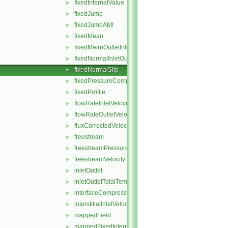
fixedInternalValue
►
fixedJump
►
fixedJumpAMI
►
fixedMean
►
fixedMeanOutletInlet
►
fixedNormalInletOutletVelocity
►
fixedNormalSlip
►
fixedPressureCompressibleDensity
►
fixedProfile
►
flowRateInletVelocity
►
flowRateOutletVelocity
►
fluxCorrectedVelocity
►
freestream
►
freestreamPressure
►
freestreamVelocity
►
inletOutlet
►
inletOutletTotalTemperature
►
interfaceCompression
►
interstitialInletVelocity
►
mappedField
►
mappedFixedInternalValue
►