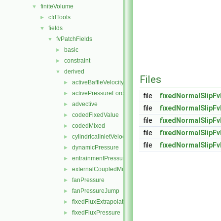
finiteVolume
▼
cfdTools
►
fields
▼
fvPatchFields
▼
basic
►
constraint
►
derived
▼
Files
activeBaffleVelocity
►
activePressureForceBaffleVelocity
►
file
fixedNormalSlipFv
advective
►
file
fixedNormalSlipFv
codedFixedValue
►
file
fixedNormalSlipFv
codedMixed
►
file
fixedNormalSlipFv
cylindricalInletVelocity
►
file
fixedNormalSlipF
dynamicPressure
►
entrainmentPressure
►
externalCoupledMixed
►
fanPressure
►
fanPressureJump
►
fixedFluxExtrapolatedPressure
►
fixedFluxPressure
►