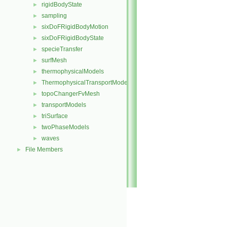
rigidBodyState
►
sampling
►
sixDoFRigidBodyMotion
►
sixDoFRigidBodyState
►
specieTransfer
►
surfMesh
►
thermophysicalModels
►
ThermophysicalTransportModels
►
topoChangerFvMesh
►
transportModels
►
triSurface
►
twoPhaseModels
►
waves
►
File Members
►