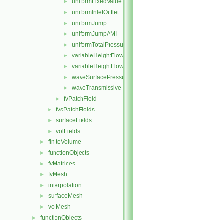
uniformFixedValue
►
uniformInletOutlet
►
uniformJump
►
uniformJumpAMI
►
uniformTotalPressure
►
variableHeightFlowRate
►
variableHeightFlowRateInletVelocity
►
waveSurfacePressure
►
waveTransmissive
►
fvPatchField
►
fvsPatchFields
►
surfaceFields
►
volFields
►
finiteVolume
►
functionObjects
►
fvMatrices
►
fvMesh
►
interpolation
►
surfaceMesh
►
volMesh
►
functionObjects
►