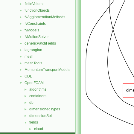
finiteVolume
►
functionObjects
►
fvAgglomerationMethods
►
fvConstraints
►
fvModels
►
fvMotionSolver
►
genericPatchFields
►
lagrangian
►
mesh
►
meshTools
►
MomentumTransportModels
►
ODE
►
OpenFOAM
▼
algorithms
►
containers
►
db
►
dimensionedTypes
►
dimensionSet
►
fields
▼
cloud
►