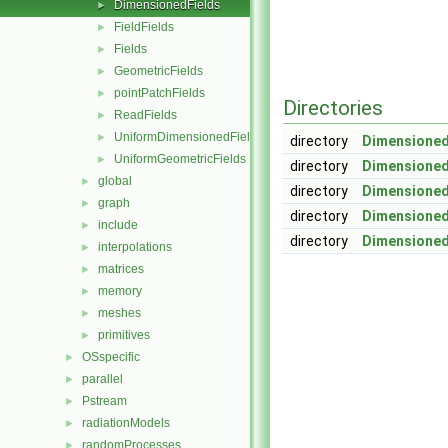
DimensionedFields
►
FieldFields
►
Fields
►
GeometricFields
►
pointPatchFields
►
Directories
ReadFields
►
UniformDimensionedFields
►
directory
Dimensioned
UniformGeometricFields
►
directory
Dimensioned
global
►
directory
Dimensioned
graph
►
directory
Dimensione
include
►
directory
Dimensioned
interpolations
►
matrices
►
memory
►
meshes
►
primitives
►
OSspecific
►
parallel
►
Pstream
►
radiationModels
►
randomProcesses
►