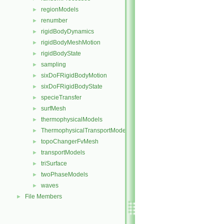
regionModels
►
renumber
►
rigidBodyDynamics
►
rigidBodyMeshMotion
►
rigidBodyState
►
sampling
►
sixDoFRigidBodyMotion
►
sixDoFRigidBodyState
►
specieTransfer
►
surfMesh
►
thermophysicalModels
►
ThermophysicalTransportModels
►
topoChangerFvMesh
►
transportModels
►
triSurface
►
twoPhaseModels
►
waves
►
File Members
►