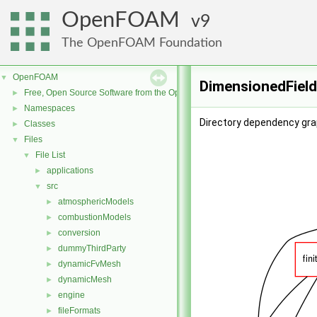
OpenFOAM
9
The OpenFOAM Foundation
OpenFOAM
▼
DimensionedField
Free, Open Source Software from the OpenFOAM Foundation
►
Namespaces
►
Directory dependency gra
Classes
►
Files
▼
File List
▼
applications
►
src
▼
atmosphericModels
►
combustionModels
►
conversion
►
dummyThirdParty
►
dynamicFvMesh
►
dynamicMesh
►
engine
►
fileFormats
►