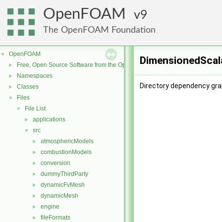
OpenFOAM
9
The OpenFOAM Foundation
OpenFOAM
▼
DimensionedScala
Free, Open Source Software from the OpenFOAM Foundation
►
Namespaces
►
Directory dependency gra
Classes
►
Files
▼
File List
▼
applications
►
src
▼
atmosphericModels
►
combustionModels
►
conversion
►
dummyThirdParty
►
dynamicFvMesh
►
dynamicMesh
►
engine
►
fileFormats
►