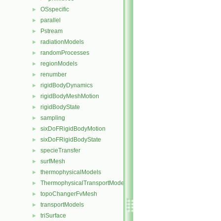
OSspecific
►
parallel
►
Pstream
►
radiationModels
►
randomProcesses
►
regionModels
►
renumber
►
rigidBodyDynamics
►
rigidBodyMeshMotion
►
rigidBodyState
►
sampling
►
sixDoFRigidBodyMotion
►
sixDoFRigidBodyState
►
specieTransfer
►
surfMesh
►
thermophysicalModels
►
ThermophysicalTransportModels
►
topoChangerFvMesh
►
transportModels
►
triSurface
►