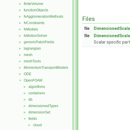
finiteVolume
►
functionObjects
►
fvAgglomerationMethods
►
Files
fvConstraints
►
file
DimensionedScala
fvModels
►
file
DimensionedScala
fvMotionSolver
►
Scalar specific par
genericPatchFields
►
lagrangian
►
mesh
►
meshTools
►
MomentumTransportModels
►
ODE
►
OpenFOAM
▼
algorithms
►
containers
►
db
►
dimensionedTypes
►
dimensionSet
►
fields
▼
cloud
►