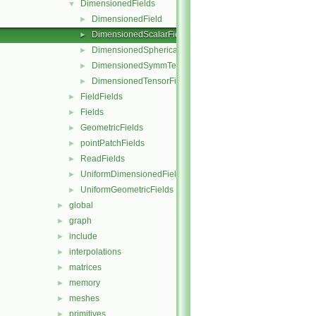
DimensionedFields
▼
DimensionedField
►
DimensionedScalarField
►
DimensionedSphericalTensorField
►
DimensionedSymmTensorField
►
DimensionedTensorField
►
FieldFields
►
Fields
►
GeometricFields
►
pointPatchFields
►
ReadFields
►
UniformDimensionedFields
►
UniformGeometricFields
►
global
►
graph
►
include
►
interpolations
►
matrices
►
memory
►
meshes
►
primitives
►