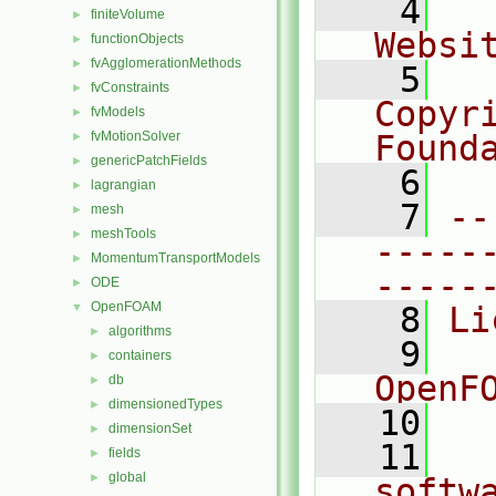
    4
  
finiteVolume
►
Websi
functionObjects
►
fvAgglomerationMethods
►
    5
  
fvConstraints
►
Copyr
fvModels
►
fvMotionSolver
Found
►
genericPatchFields
►
    6
  
lagrangian
►
    7
--
mesh
►
meshTools
►
-----
MomentumTransportModels
►
-----
ODE
►
OpenFOAM
▼
    8
Li
algorithms
►
    9
  
containers
►
OpenF
db
►
dimensionedTypes
►
   10
dimensionSet
►
   11
  
fields
►
global
►
softw