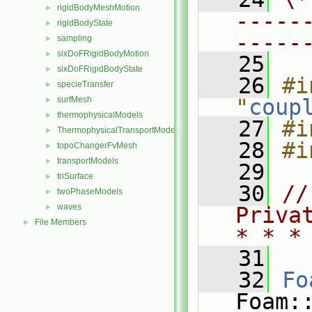
rigidBodyMeshMotion
►
-----
rigidBodyState
►
-----
sampling
►
sixDoFRigidBodyMotion
►
   25
sixDoFRigidBodyState
►
   26
#i
specieTransfer
►
surfMesh
"
coup
►
thermophysicalModels
►
   27
#i
ThermophysicalTransportModels
►
   28
#i
topoChangerFvMesh
►
transportModels
►
   29
triSurface
►
   30
//
twoPhaseModels
►
waves
►
Priva
File Members
►
* * *
   31
   32
Fo
Foam: