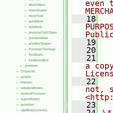
even 
MeshObject
►
MERCH
meshShapes
►
meshTools
►
   18
  
pointMesh
►
PURPO
polyMesh
►
Publi
preservePatchTypes
►
primitiveMesh
►
   19
  
primitiveShapes
►
   20
ProcessorTopology
►
Residuals
►
   21
  
treeBoundBox
►
a cop
primitives
►
Licen
OSspecific
►
parallel
►
   22
  
Pstream
►
not, s
radiationModels
►
randomProcesses
►
<http
regionModels
►
   23
renumber
►
   24
\*
rigidBodyDynamics
►