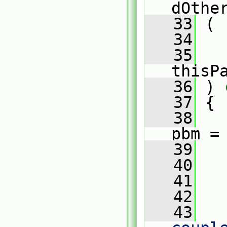
dOthe
   33
 (
   34
   35
thisP
   36
 )
 
   37
{
   38
pbm =
   39
   40
   41
   
   42
   43
   