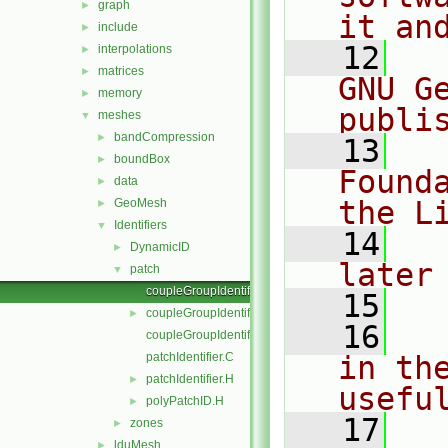
graph
►
it an
include
►
   12
  
interpolations
►
matrices
►
GNU G
memory
►
publi
meshes
▼
bandCompression
►
   13
  
boundBox
►
Found
data
►
the L
GeoMesh
►
Identifiers
▼
   14
  
DynamicID
►
later
patch
▼
coupleGroupIdentifier.C
   15
coupleGroupIdentifier.H
►
   16
  
coupleGroupIdentifierI.H
patchIdentifier.C
in the
patchIdentifier.H
►
usefu
polyPatchID.H
►
   17
  
zones
►
lduMesh
►