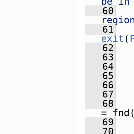
be in
   60
   
regio
   61
exit
(
   62
   
   63
   64
   65
   
   66
   67
   68
= fnd
   69
   70