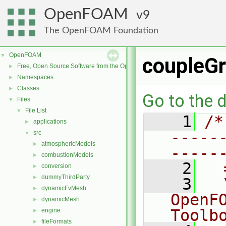
OpenFOAM
9
The OpenFOAM Foundation
OpenFOAM
▼
coupleGr
Free, Open Source Software from the OpenFOAM Foundation
►
Namespaces
►
Classes
►
Go to the d
Files
▼
File List
▼
    1
/*
applications
►
-----
src
▼
atmosphericModels
►
-----
combustionModels
►
    2
  
conversion
►
dummyThirdParty
►
    3
  
dynamicFvMesh
►
OpenF
dynamicMesh
►
Toolb
engine
►
fileFormats
►