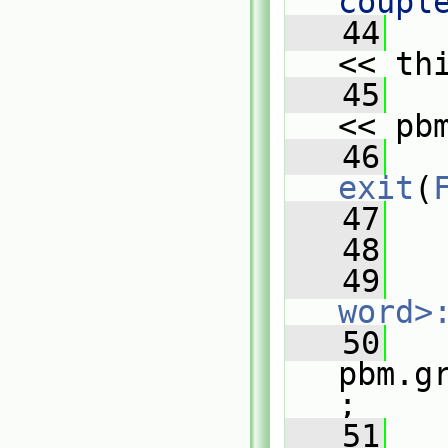
coupl
   44
   
<< th
   45
   
<< pb
   46
exit
(
   47
   
   48
   49
word>
   50
pbm.g
;
   51