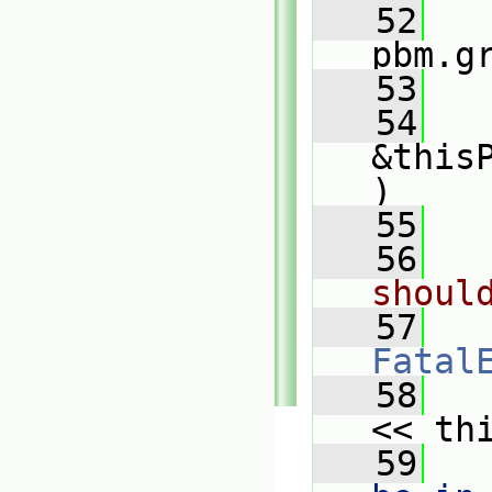
   52
pbm.g
   53
   
   54
&this
)
   55
   
   56
shoul
   57
Fatal
   58
   
<< th
   59
   