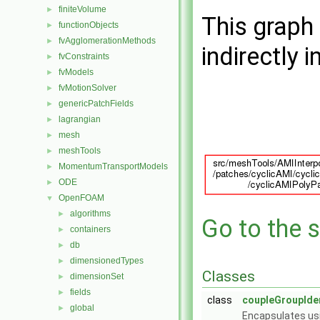
finiteVolume
►
This graph 
functionObjects
►
fvAgglomerationMethods
►
indirectly i
fvConstraints
►
fvModels
►
fvMotionSolver
►
genericPatchFields
►
lagrangian
►
mesh
►
meshTools
►
MomentumTransportModels
►
ODE
►
OpenFOAM
▼
algorithms
►
Go to the s
containers
►
db
►
dimensionedTypes
►
Classes
dimensionSet
►
fields
►
class
coupleGroupIden
global
►
Encapsulates us