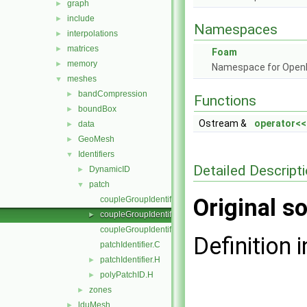
graph
►
include
►
Namespaces
interpolations
►
matrices
►
Foam
memory
►
Namespace for Ope
meshes
▼
bandCompression
►
Functions
boundBox
►
Ostream &
operator<<
data
►
GeoMesh
►
Identifiers
▼
Detailed Descript
DynamicID
►
patch
▼
Original so
coupleGroupIdentifier.C
coupleGroupIdentifier.H
►
coupleGroupIdentifierI.H
Definition i
patchIdentifier.C
patchIdentifier.H
►
polyPatchID.H
►
zones
►
lduMesh
►