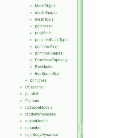
MeshObject
►
meshShapes
►
meshTools
►
pointMesh
►
polyMesh
►
preservePatchTypes
►
primitiveMesh
►
primitiveShapes
►
ProcessorTopology
►
Residuals
►
treeBoundBox
►
primitives
►
OSspecific
►
parallel
►
Pstream
►
radiationModels
►
randomProcesses
►
regionModels
►
renumber
►
rigidBodyDynamics
►