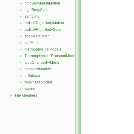
rigidBodyMeshMotion
►
rigidBodyState
►
sampling
►
sixDoFRigidBodyMotion
►
sixDoFRigidBodyState
►
specieTransfer
►
surfMesh
►
thermophysicalModels
►
ThermophysicalTransportModels
►
topoChangerFvMesh
►
transportModels
►
triSurface
►
twoPhaseModels
►
waves
►
File Members
►