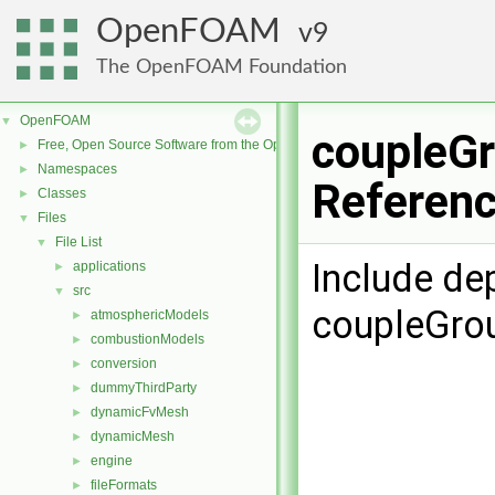
OpenFOAM
9
The OpenFOAM Foundation
OpenFOAM
▼
coupleGr
Free, Open Source Software from the OpenFOAM Foundation
►
Namespaces
►
Referen
Classes
►
Files
▼
File List
▼
Include de
applications
►
src
▼
coupleGrou
atmosphericModels
►
combustionModels
►
conversion
►
dummyThirdParty
►
dynamicFvMesh
►
dynamicMesh
►
engine
►
fileFormats
►