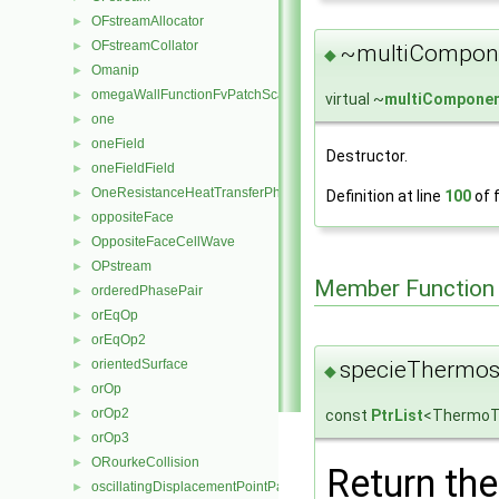
OFstreamAllocator
►
OFstreamCollator
►
~multiCompone
◆
Omanip
►
omegaWallFunctionFvPatchScalarField
►
virtual ~
multiComponen
one
►
oneField
►
Destructor.
oneFieldField
►
OneResistanceHeatTransferPhaseSystem
►
Definition at line
100
of f
oppositeFace
►
OppositeFaceCellWave
►
OPstream
►
Member Function
orderedPhasePair
►
orEqOp
►
orEqOp2
►
orientedSurface
specieThermos
►
◆
orOp
►
orOp2
►
const
PtrList
<ThermoT
orOp3
►
ORourkeCollision
►
Return th
oscillatingDisplacementPointPatchVectorField
►