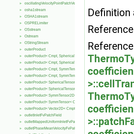
oscillatingVelocityPointPatchVectorField
►
Definition 
osha1stream
►
OSHA1stream
►
OSPRELimiter
►
Referenc
OSstream
►
Ostream
►
Referenc
OStringStream
►
outerProduct
►
ThermoTyp
outerProduct< Cmpt, SphericalTensor2D< Cmpt > >
►
outerProduct< Cmpt, SphericalTensor< Cmpt > >
►
coeffici
outerProduct< Cmpt, SymmTensor2D< Cmpt > >
►
outerProduct< Cmpt, SymmTensor< Cmpt > >
►
>::cellTr
outerProduct< SphericalTensor2D< Cmpt >, Cmpt >
►
outerProduct< SphericalTensor< Cmpt >, Cmpt >
►
ThermoTyp
outerProduct< SymmTensor2D< Cmpt >, Cmpt >
►
outerProduct< SymmTensor< Cmpt >, Cmpt >
►
coeffici
outerProduct< Vector2D< Cmpt >, Vector2D< Cmpt > >
►
outletInletFvPatchField
►
>::patchF
outletMappedUniformInletFvPatchField
►
outletPhaseMeanVelocityFvPatchVectorField
►