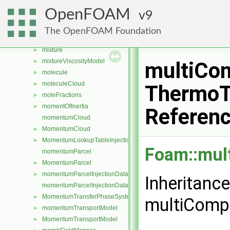
mixedFixedValueSlipFvPatchField
►
OpenFOAM
9
mixedFvPatchField
►
mixedUnburntEnthalpyFvPatchScalarField
►
The OpenFOAM Foundation
mixerFvMesh
►
mixture
►
mixtureViscosityModel
►
multiCo
molecule
►
moleculeCloud
►
ThermoT
moleFractions
►
momentOfInertia
►
Referen
momentumCloud
MomentumCloud
►
MomentumLookupTableInjection
►
Foam::mul
momentumParcel
MomentumParcel
►
momentumParcelInjectionData
►
Inheritanc
momentumParcelInjectionDataIOList
MomentumTransferPhaseSystem
►
multiComp
momentumTransportModel
►
MomentumTransportModel
►