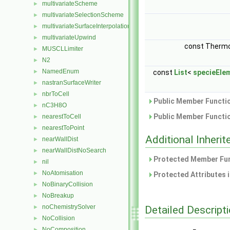
multivariateScheme
►
multivariateSelectionScheme
►
multivariateSurfaceInterpolationScheme
►
multivariateUpwind
►
const Therm
MUSCLLimiter
►
N2
►
NamedEnum
►
const
List
<
specieEle
nastranSurfaceWriter
►
nbrToCell
►
Public Member Functio
nC3H8O
►
Public Member Functio
nearestToCell
►
nearestToPoint
►
Additional Inher
nearWallDist
►
nearWallDistNoSearch
►
Protected Member Fun
nil
►
NoAtomisation
►
Protected Attributes 
NoBinaryCollision
►
NoBreakup
►
noChemistrySolver
Detailed Descript
►
NoCollision
►
NoComposition
►