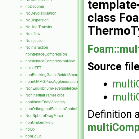
template
noDecomp
►
class Fo
NoDevolatilisation
►
NoDispersion
►
ThermoT
NoHeatTransfer
►
NoInflow
►
NoInjection
►
Foam::mul
NoInteraction
►
noInterfaceCompression
noInterfaceCompressionNew
►
Source fil
noiseFFT
►
nonBlockingGaussSeidelSmoother
►
mult
noneGAMGProcAgglomeration
►
NonEquilibriumReversibleReaction
►
multi
NonInertialFrameForce
►
nonlinearEddyViscosity
►
nonOrthogonalSolutionControl
►
Definition 
NonSphereDragForce
►
nonUniformField
►
multiComp
noOp
►
nopEqOp
►