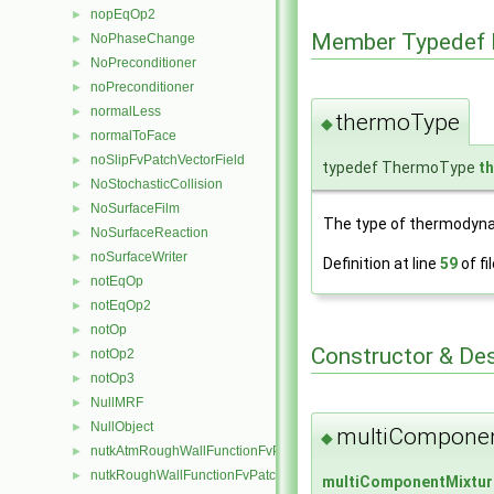
nopEqOp2
►
Member Typedef 
NoPhaseChange
►
NoPreconditioner
►
noPreconditioner
►
normalLess
►
thermoType
◆
normalToFace
►
noSlipFvPatchVectorField
►
typedef ThermoType
t
NoStochasticCollision
►
NoSurfaceFilm
►
The type of thermodynam
NoSurfaceReaction
►
noSurfaceWriter
►
Definition at line
59
of fi
notEqOp
►
notEqOp2
►
notOp
►
Constructor & De
notOp2
►
notOp3
►
NullMRF
►
NullObject
►
multiComponen
◆
nutkAtmRoughWallFunctionFvPatchScalarField
►
nutkRoughWallFunctionFvPatchScalarField
►
multiComponentMixtur