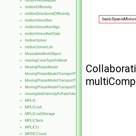
morphFieldMapper
►
motionDiffusivity
►
motionDirectionalDiffusivity
►
motionSmoother
►
motionSmootherAlgo
►
motionSmootherData
►
motionSolver
►
motionSolverList
►
MoveableMeshObject
►
movingConeTopoFvMesh
►
Collaborat
MovingPhaseModel
►
MovingPhaseModelTransportThermoModel
multiComp
MovingPhaseModelTransportThermoModel< rhoReactionThermo >
►
MovingPhaseModelTransportThermoModel< rhoThermo >
►
movingWallVelocityFvPatchVectorField
►
MPLIC
►
MPLICcell
►
MPLICcellStorage
►
MPLICface
►
MPLICU
►
MPPICCloud
►