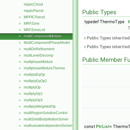
mppicCloud
mppicParcel
Public Types
MPPICParcel
►
typedef ThermoType
MRFZone
►
T
MRFZoneList
►
multiComponentMixture
►
Public Types inherite
MultiComponentPhaseModel
►
Public Types inherite
multiDirRefinement
►
multiLevelDecomp
►
Public Member Fu
multiphaseMixture
►
multiphaseMixtureThermo
►
multiplyEqOp
►
multiplyEqOp2
►
multiplyOp
►
multiplyOp2
►
multiplyOp3
►
multiplyWeightedOp
►
multiRegionSolutionControl
►
multiSolidBodyMotionSolver
►
multivariateIndependentScheme
►
const
PtrList
< ThermoT