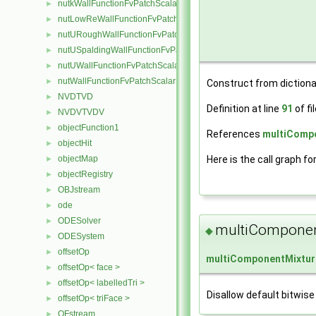
nutkWallFunctionFvPatchScalarField
►
nutLowReWallFunctionFvPatchScalarField
►
nutURoughWallFunctionFvPatchScalarField
►
nutUSpaldingWallFunctionFvPatchScalarField
►
nutUWallFunctionFvPatchScalarField
►
nutWallFunctionFvPatchScalarField
►
Construct from diction
NVDTVD
►
Definition at line
91
of fi
NVDVTVDV
►
objectFunction1
►
References
multiCompo
objectHit
►
Here is the call graph fo
objectMap
►
objectRegistry
►
OBJstream
►
ode
►
ODESolver
►
multiComponen
◆
ODESystem
►
offsetOp
►
multiComponentMixtur
offsetOp< face >
►
offsetOp< labelledTri >
►
Disallow default bitwise
offsetOp< triFace >
►
OFstream
►