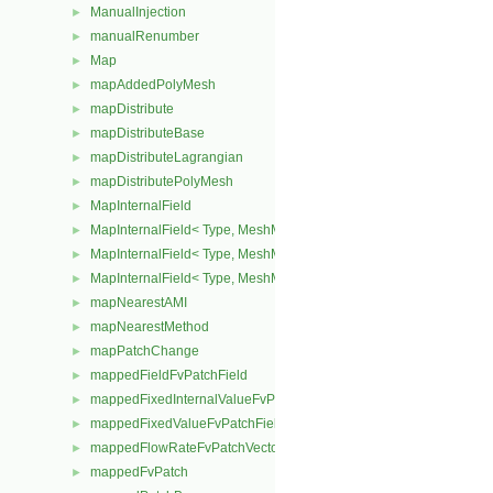
ManualInjection
►
manualRenumber
►
Map
►
mapAddedPolyMesh
►
mapDistribute
►
mapDistributeBase
►
mapDistributeLagrangian
►
mapDistributePolyMesh
►
MapInternalField
►
MapInternalField< Type, MeshMapper, pointMesh >
►
MapInternalField< Type, MeshMapper, surfaceMesh >
►
MapInternalField< Type, MeshMapper, volMesh >
►
mapNearestAMI
►
mapNearestMethod
►
mapPatchChange
►
mappedFieldFvPatchField
►
mappedFixedInternalValueFvPatchField
►
mappedFixedValueFvPatchField
►
mappedFlowRateFvPatchVectorField
►
mappedFvPatch
►