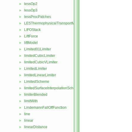
lessOp2
►
lessOp3
►
lessProcPatches
►
LESThermophysicalTransportModel
►
LIFOStack
►
LiftForce
►
liftModel
►
Limited01Limiter
►
limitedCubicLimiter
►
limitedCubicVLimiter
►
LimitedLimiter
►
limitedLinearLimiter
►
LimitedScheme
►
limitedSurfaceInterpolationScheme
►
limiterBlended
►
limitWith
►
LindemannFallOffFunction
►
line
►
linear
►
linearDistance
►