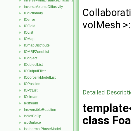
inversePointDistanceDiffusivity
►
inverseVolumeDiffusivity
►
Collaborat
IOdictionary
►
IOerror
►
volMesh >:
IOField
►
IOList
►
IOMap
►
IOmapDistribute
►
IOMRFZoneList
►
IOobject
►
IOobjectList
►
IOOutputFilter
►
IOporosityModelList
►
IOPosition
►
IOPtrList
►
Detailed Descript
IOstream
►
IPstream
►
template
IrreversibleReaction
►
class Fo
isNotEqOp
►
isoSurface
►
IsothermalPhaseModel
►