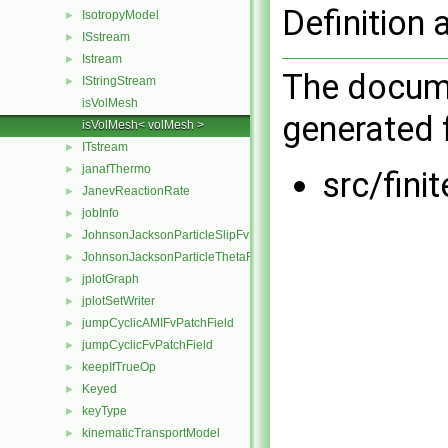
Definition 
IsotropyModel
►
ISstream
►
Istream
►
The docume
IStringStream
►
isVolMesh
generated f
isVolMesh< volMesh >
ITstream
►
janafThermo
►
src/fin
JanevReactionRate
►
jobInfo
►
JohnsonJacksonParticleSlipFvPatchVectorField
►
JohnsonJacksonParticleThetaFvPatchScalarField
►
jplotGraph
►
jplotSetWriter
►
jumpCyclicAMIFvPatchField
►
jumpCyclicFvPatchField
►
keepIfTrueOp
►
Keyed
►
keyType
►
kinematicTransportModel
►