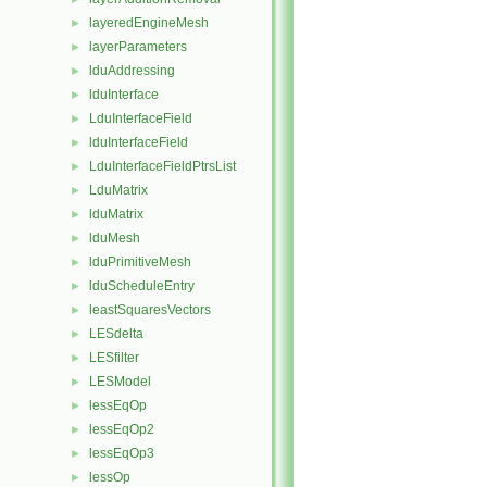
layeredEngineMesh
►
layerParameters
►
lduAddressing
►
lduInterface
►
LduInterfaceField
►
lduInterfaceField
►
LduInterfaceFieldPtrsList
►
LduMatrix
►
lduMatrix
►
lduMesh
►
lduPrimitiveMesh
►
lduScheduleEntry
►
leastSquaresVectors
►
LESdelta
►
LESfilter
►
LESModel
►
lessEqOp
►
lessEqOp2
►
lessEqOp3
►
lessOp
►