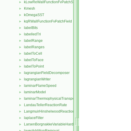
kLowReWallFunctionFvPatchScalarField
►
Kmesh
►
kOmegaSST
►
kqRWallFunctionFvPatchField
►
labelBits
►
labelledTri
►
labelRange
►
labelRanges
►
labelToCell
►
labelToFace
►
labelToPoint
►
lagrangianFieldDecomposer
►
lagrangianWriter
►
laminarFlameSpeed
►
laminarModel
►
laminarThermophysicalTransportModel
►
LandauTellerReactionRate
►
LangmuirHinshelwoodReactionRate
►
laplaceFilter
►
LarsenBorgnakkeVariableHardSphere
►
layerAdditionRemoval
►