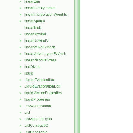
linearEqn
►
linearFitPolynomial
►
linearInterpolationWeights
►
linearSpatial
►
linearTsub
linearUpwind
►
linearUpwindV
►
linearValveFvMesh
►
linearValveLayersFvMesh
►
linearViscousStress
►
lineDivide
►
liquid
►
LiquidEvaporation
►
LiquidEvaporationBoil
►
liquidMixtureProperties
►
liquidProperties
►
LISAAtomisation
►
List
►
ListAppendEqOp
►
ListCompactIO
►
ListHashTable
►