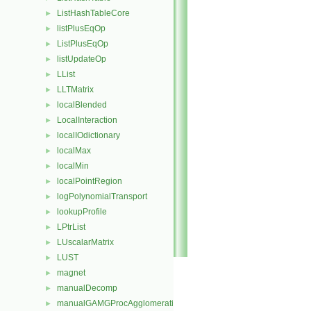
ListHashTableCore
►
listPlusEqOp
►
ListPlusEqOp
►
listUpdateOp
►
LList
►
LLTMatrix
►
localBlended
►
LocalInteraction
►
localIOdictionary
►
localMax
►
localMin
►
localPointRegion
►
logPolynomialTransport
►
lookupProfile
►
LPtrList
►
LUscalarMatrix
►
LUST
►
magnet
►
manualDecomp
►
manualGAMGProcAgglomeration
►