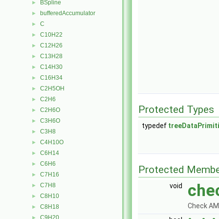
BSpline
►
bufferedAccumulator
►
C
►
C10H22
►
C12H26
►
C13H28
►
C14H30
►
C16H34
►
C2H5OH
►
C2H6
►
Protected Types
C2H6O
►
C3H6O
►
typedef
treeDataPrimit
C3H8
►
C4H10O
►
C6H14
►
C6H6
►
Protected Membe
C7H16
►
che
void
C7H8
►
C8H10
►
Check AMI
C8H18
►
C9H20
►