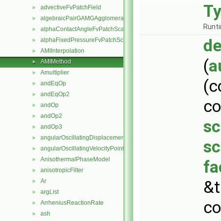
T
advectiveFvPatchField
►
algebraicPairGAMGAgglomeration
►
Runti
alphaContactAngleFvPatchScalarField
►
de
alphaFixedPressureFvPatchScalarField
►
AMIInterpolation
►
(
a
AMIMethod
►
Amultiplier
►
(c
andEqOp
►
andEqOp2
►
c
andOp
►
andOp2
►
sc
andOp3
►
angularOscillatingDisplacementPointPatchVectorField
►
sc
angularOscillatingVelocityPointPatchVectorField
►
AnisothermalPhaseModel
►
fa
anisotropicFilter
►
&t
Ar
►
argList
►
co
ArrheniusReactionRate
►
ash
►