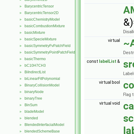
A
BarycentricTensor
►
BarycentricTensor2D
►
&)
basicChemistryModel
►
basicCombustionMixture
►
Disal
basicMixture
►
basicSpecieMixture
~
►
virtual
basicSymmetryFvPatchField
►
Destr
basicSymmetryPointPatchField
►
basicThermo
►
sr
const
labelList
&
bC10H7CH3
►
BiIndirectList
►
Label
biLinearFitPolynomial
►
co
virtual bool
BinaryCollisionModel
►
binaryNode
►
Flag 
binaryTree
►
ca
virtual void
BinSum
►
bladeModel
►
sc
blended
►
BlendedInterfacialModel
►
la
blendedSchemeBase
►