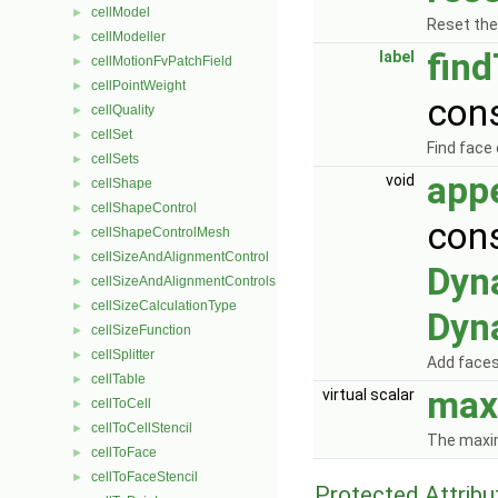
cellModel
►
Reset the
cellModeller
►
fin
label
cellMotionFvPatchField
►
cellPointWeight
►
con
cellQuality
►
cellSet
►
Find face
cellSets
►
app
void
cellShape
►
cellShapeControl
►
con
cellShapeControlMesh
►
cellSizeAndAlignmentControl
►
Dyn
cellSizeAndAlignmentControls
►
cellSizeCalculationType
►
Dyn
cellSizeFunction
►
cellSplitter
►
Add faces 
cellTable
►
max
virtual scalar
cellToCell
►
cellToCellStencil
►
The maxim
cellToFace
►
cellToFaceStencil
►
Protected Attribu