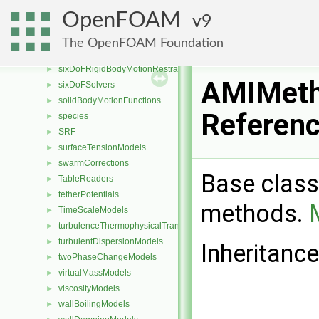
sampledSurfaces
►
OpenFOAM
9
saturationModels
►
sinteringModels
►
The OpenFOAM Foundation
sixDoFRigidBodyMotionConstraints
►
sixDoFRigidBodyMotionRestraints
►
AMIMeth
sixDoFSolvers
►
solidBodyMotionFunctions
►
Referen
species
►
SRF
►
surfaceTensionModels
►
swarmCorrections
►
Base class
TableReaders
►
tetherPotentials
►
methods.
TimeScaleModels
►
turbulenceThermophysicalTransportModels
►
turbulentDispersionModels
►
Inheritanc
twoPhaseChangeModels
►
virtualMassModels
►
viscosityModels
►
wallBoilingModels
►