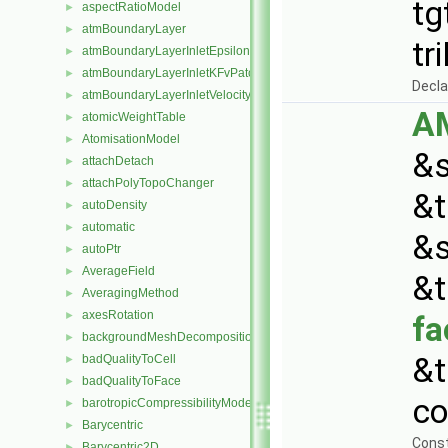
tg
aspectRatioModel
►
atmBoundaryLayer
►
tr
atmBoundaryLayerInletEpsilonFvPatchScalarField
►
atmBoundaryLayerInletKFvPatchScalarField
►
Decla
atmBoundaryLayerInletVelocityFvPatchVectorField
►
A
atomicWeightTable
►
AtomisationModel
►
&s
attachDetach
►
attachPolyTopoChanger
►
&t
autoDensity
►
automatic
►
&s
autoPtr
►
AverageField
►
&t
AveragingMethod
►
axesRotation
►
fa
backgroundMeshDecomposition
►
&t
badQualityToCell
►
badQualityToFace
►
co
barotropicCompressibilityModel
►
Barycentric
►
Cons
Barycentric2D
►