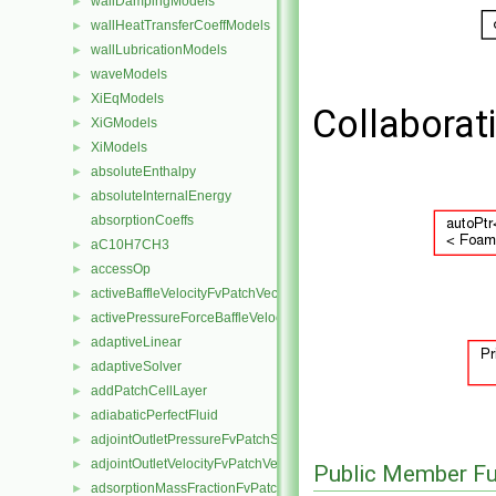
wallDampingModels
►
wallHeatTransferCoeffModels
►
wallLubricationModels
►
waveModels
►
XiEqModels
►
Collaborat
XiGModels
►
XiModels
►
absoluteEnthalpy
►
absoluteInternalEnergy
►
absorptionCoeffs
aC10H7CH3
►
accessOp
►
activeBaffleVelocityFvPatchVectorField
►
activePressureForceBaffleVelocityFvPatchVectorField
►
adaptiveLinear
►
adaptiveSolver
►
addPatchCellLayer
►
adiabaticPerfectFluid
►
adjointOutletPressureFvPatchScalarField
►
adjointOutletVelocityFvPatchVectorField
►
Public Member Fu
adsorptionMassFractionFvPatchScalarField
►