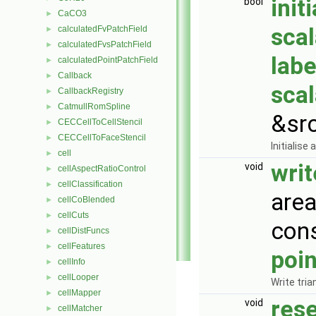
init
bool
CaCO3
►
scal
calculatedFvPatchField
►
calculatedFvsPatchField
►
labe
calculatedPointPatchField
►
Callback
►
scal
CallbackRegistry
►
CatmullRomSpline
►
&sr
CECCellToCellStencil
►
CECCellToFaceStencil
►
Initialise 
cell
►
wri
void
cellAspectRatioControl
►
cellClassification
►
area
cellCoBlended
►
cellCuts
►
con
cellDistFuncs
►
cellFeatures
►
poin
cellInfo
►
cellLooper
►
Write tria
cellMapper
►
res
void
cellMatcher
►