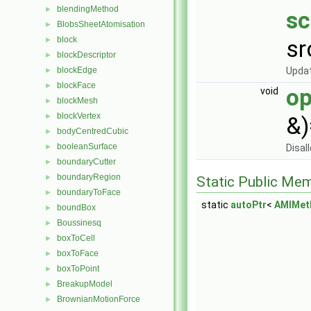
blendingMethod
►
sc
BlobsSheetAtomisation
►
block
sr
►
blockDescriptor
►
Updat
blockEdge
►
blockFace
►
op
void
blockMesh
►
blockVertex
►
&)
bodyCentredCubic
►
booleanSurface
Disal
►
boundaryCutter
►
boundaryRegion
►
Static Public Me
boundaryToFace
►
static
autoPtr
<
AMIMet
boundBox
►
Boussinesq
►
boxToCell
►
boxToFace
►
boxToPoint
►
BreakupModel
►
BrownianMotionForce
►