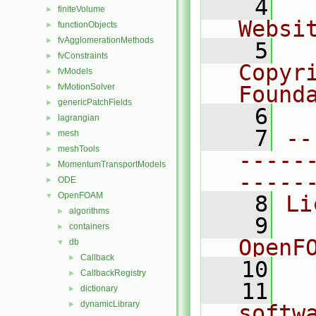
    4
  
finiteVolume
►
Websi
functionObjects
►
fvAgglomerationMethods
►
    5
  
fvConstraints
►
Copyr
fvModels
►
fvMotionSolver
Found
►
genericPatchFields
►
    6
  
lagrangian
►
    7
--
mesh
►
meshTools
►
-----
MomentumTransportModels
►
-----
ODE
►
OpenFOAM
▼
    8
Li
algorithms
►
    9
  
containers
►
OpenF
db
▼
Callback
►
   10
CallbackRegistry
►
   11
  
dictionary
►
dynamicLibrary
►
softw