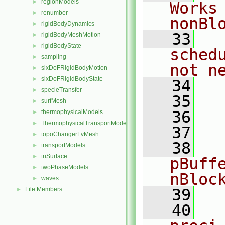
regionModels
►
Works
renumber
►
nonBl
rigidBodyDynamics
►
   33
  
rigidBodyMeshMotion
►
rigidBodyState
►
sched
sampling
►
not n
sixDoFRigidBodyMotion
►
sixDoFRigidBodyState
►
   34
  
specieTransfer
►
   35
surfMesh
►
   36
  
thermophysicalModels
►
ThermophysicalTransportModels
►
   37
topoChangerFvMesh
►
   38
  
transportModels
►
triSurface
►
pBuff
twoPhaseModels
►
nBloc
waves
►
File Members
   39
►
   40
  