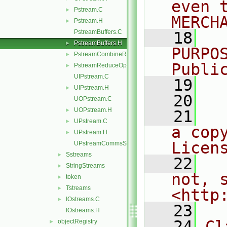
even 
Pstream.C
►
MERCH
Pstream.H
►
PstreamBuffers.C
   18
  
PstreamBuffers.H
►
PURPO
PstreamCombineReduceOps.H
►
Publi
PstreamReduceOps.H
►
UIPstream.C
   19
  
UIPstream.H
►
   20
UOPstream.C
UOPstream.H
►
   21
  
UPstream.C
►
a cop
UPstream.H
►
Licen
UPstreamCommsStruct.C
Sstreams
►
   22
  
StringStreams
►
not, s
token
►
Tstreams
►
<http
IOstreams.C
►
   23
IOstreams.H
   24
Cl
objectRegistry
►