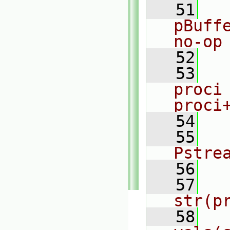
   51
pBuff
no-op
   52
   53
  
proci 
proci
   54
  
   55
  
Pstre
   56
  
   57
  
str(p
   58
  