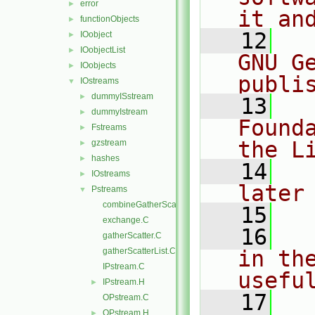
error
►
it an
functionObjects
►
   12
  
IOobject
►
IOobjectList
►
GNU G
IOobjects
►
publi
IOstreams
▼
dummyISstream
►
   13
  
dummyIstream
►
Found
Fstreams
►
the L
gzstream
►
hashes
►
   14
  
IOstreams
►
later
Pstreams
▼
combineGatherScatter.C
   15
exchange.C
   16
  
gatherScatter.C
gatherScatterList.C
in the
IPstream.C
usefu
IPstream.H
►
   17
  
OPstream.C
OPstream.H
►