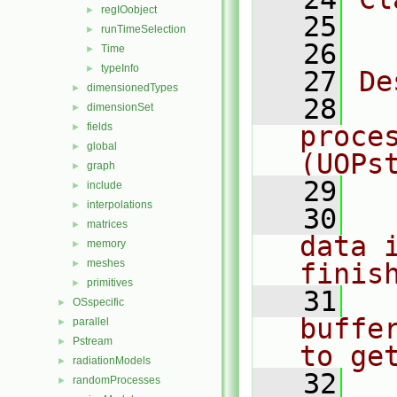
regIOobject
►
   25
  
runTimeSelection
►
   26
Time
►
typeInfo
►
   27
De
dimensionedTypes
►
   28
  
dimensionSet
►
fields
proce
►
global
►
(UOPs
graph
►
   29
include
►
interpolations
►
   30
  
matrices
►
data i
memory
►
meshes
►
finis
primitives
►
   31
  
OSspecific
►
buffe
parallel
►
Pstream
►
to ge
radiationModels
►
   32
  
randomProcesses
►