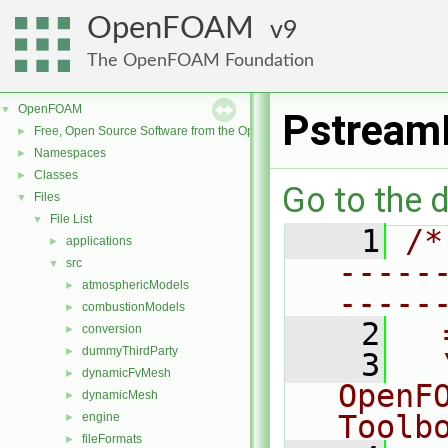
OpenFOAM
9
The OpenFOAM Foundation
OpenFOAM
▼
Pstream
Free, Open Source Software from the OpenFOAM Foundation
►
Namespaces
►
Classes
►
Go to the d
Files
▼
File List
▼
    1
/*
applications
►
-----
src
▼
atmosphericModels
►
-----
combustionModels
►
    2
  
conversion
►
dummyThirdParty
►
    3
  
dynamicFvMesh
►
OpenF
dynamicMesh
►
Toolb
engine
►
fileFormats
►