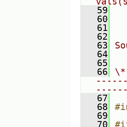
vals(
   59
  
   60
  
   61
   62
   63
So
   64
  
   65
   66
\*
-----
-----
   67
   68
#i
   69
   70
#i