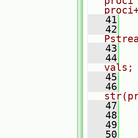
proci 
proci
   41
  
   42
  
Pstre
   43
  
   44
  
vals;
   45
   46
  
str(p
   47
  
   48
  
   49
  
   50