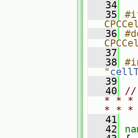
   34
   35
#i
CPCCe
   36
#d
CPCCe
   37
   38
#i
"
cell
   39
   40
//
* * *
* * *
   41
   42
na