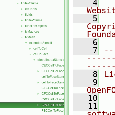
    4
  
finiteVolume
▼
Websi
cfdTools
►
fields
►
    5
  
finiteVolume
►
Copyr
functionObjects
►
fvMatrices
Found
►
fvMesh
▼
    6
  
extendedStencil
▼
    7
--
cellToCell
►
cellToFace
▼
-----
globalIndexStencils
▼
-----
CECCellToFaceStencil.C
CECCellToFaceStencil.H
►
    8
Li
cellToFaceStencil.C
    9
  
cellToFaceStencil.H
►
OpenF
CFCCellToFaceStencil.C
CFCCellToFaceStencil.H
►
   10
CPCCellToFaceStencil.C
   11
  
CPCCellToFaceStencil.H
►
FECCellToFaceStencil.C
softw