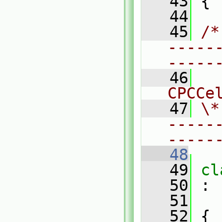
   43
 {
   44
   45
/*
-----
-----
   46
  
CPCCe
   47
\*
-----
-----
   48
   49
cl
   50
 :
   51
   52
 {