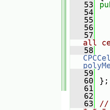
   53
pu
   54
   55
   56
   57
all c
   58
CPCCe
polyM
   59
   60
 };
   61
   62
   63
//