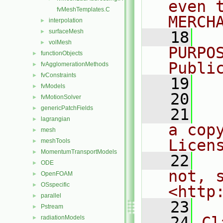
even 
fvMeshTemplates.C
MERCH
interpolation
►
surfaceMesh
►
   18
  
volMesh
►
PURPO
functionObjects
►
Publi
fvAgglomerationMethods
►
fvConstraints
►
   19
  
fvModels
►
   20
fvMotionSolver
►
genericPatchFields
►
   21
  
lagrangian
►
a cop
mesh
►
Licen
meshTools
►
MomentumTransportModels
►
   22
  
ODE
►
not, s
OpenFOAM
►
OSspecific
►
<http
parallel
►
   23
Pstream
►
   24
Cl
radiationModels
►