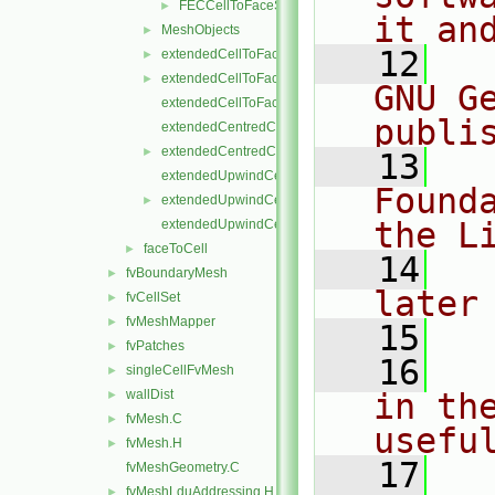
FECCellToFaceStencil.H
►
it an
MeshObjects
►
   12
  
extendedCellToFaceStencil.C
►
extendedCellToFaceStencil.H
►
GNU G
extendedCellToFaceStencilTemplates.C
publi
extendedCentredCellToFaceStencil.C
extendedCentredCellToFaceStencil.H
►
   13
  
extendedUpwindCellToFaceStencil.C
Found
extendedUpwindCellToFaceStencil.H
►
the L
extendedUpwindCellToFaceStencilTemplates.C
faceToCell
►
   14
  
fvBoundaryMesh
►
later
fvCellSet
►
fvMeshMapper
►
   15
fvPatches
►
   16
  
singleCellFvMesh
►
wallDist
in the
►
fvMesh.C
►
usefu
fvMesh.H
►
   17
  
fvMeshGeometry.C
fvMeshLduAddressing.H
►