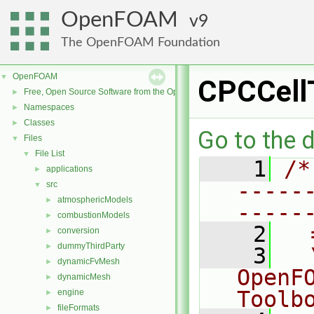
OpenFOAM
9
The OpenFOAM Foundation
OpenFOAM
▼
CPCCell
Free, Open Source Software from the OpenFOAM Foundation
►
Namespaces
►
Classes
►
Go to the d
Files
▼
File List
▼
    1
/*
applications
►
-----
src
▼
atmosphericModels
►
-----
combustionModels
►
    2
  
conversion
►
dummyThirdParty
►
    3
  
dynamicFvMesh
►
OpenF
dynamicMesh
►
Toolb
engine
►
fileFormats
►