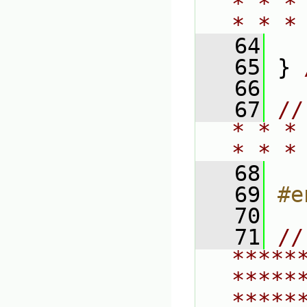
* * *
* * *
   64
   65
 } 
   66
   67
//
* * *
* * *
   68
   69
#e
   70
   71
// 
*****
*****
*****