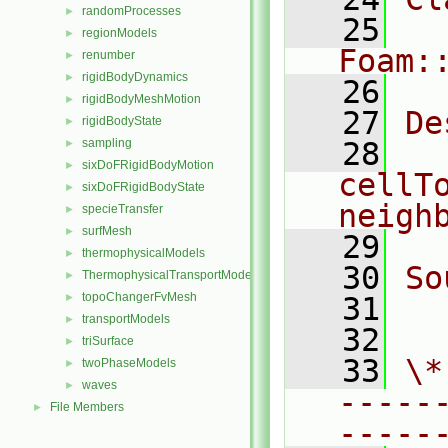
randomProcesses
►
   25
regionModels
►
Foam:
renumber
►
rigidBodyDynamics
►
   26
rigidBodyMeshMotion
►
   27
De
rigidBodyState
►
sampling
   28
  
►
sixDoFRigidBodyMotion
►
cellT
sixDoFRigidBodyState
►
neigh
specieTransfer
►
surfMesh
►
   29
thermophysicalModels
►
   30
So
ThermophysicalTransportModels
►
topoChangerFvMesh
►
   31
  
transportModels
►
   32
triSurface
►
   33
\*
twoPhaseModels
►
waves
►
-----
File Members
►
-----