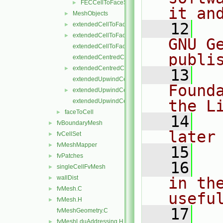
FECCellToFaceStencil.H
►
it an
MeshObjects
►
   12
  
extendedCellToFaceStencil.C
►
extendedCellToFaceStencil.H
►
GNU G
extendedCellToFaceStencilTemplates.C
publi
extendedCentredCellToFaceStencil.C
extendedCentredCellToFaceStencil.H
►
   13
  
extendedUpwindCellToFaceStencil.C
Found
extendedUpwindCellToFaceStencil.H
►
the L
extendedUpwindCellToFaceStencilTemplates.C
faceToCell
►
   14
  
fvBoundaryMesh
►
later
fvCellSet
►
fvMeshMapper
►
   15
fvPatches
►
   16
  
singleCellFvMesh
►
wallDist
in the
►
fvMesh.C
►
usefu
fvMesh.H
►
   17
  
fvMeshGeometry.C
fvMeshLduAddressing.H
►