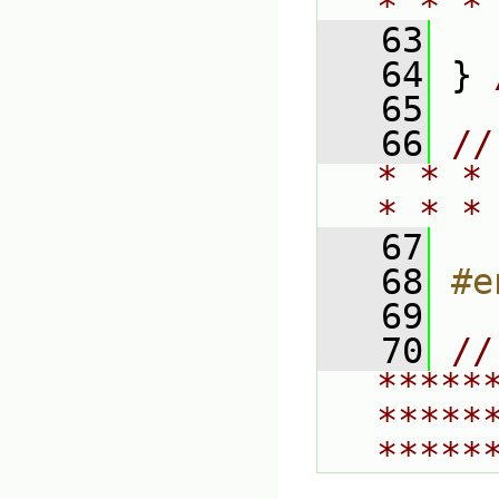
* * *
   63
   64
 } 
   65
   66
//
* * *
* * *
   67
   68
#e
   69
   70
// 
*****
*****
*****