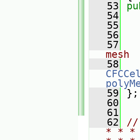
   53
pu
   54
   55
   56
   57
mesh
   58
CFCCe
polyM
   59
 };
   60
   61
   62
//
* * *