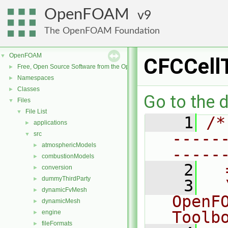
OpenFOAM
9
The OpenFOAM Foundation
OpenFOAM
▼
CFCCellT
Free, Open Source Software from the OpenFOAM Foundation
►
Namespaces
►
Classes
►
Go to the d
Files
▼
File List
▼
    1
/*
applications
►
-----
src
▼
atmosphericModels
►
-----
combustionModels
►
    2
  
conversion
►
dummyThirdParty
►
    3
  
dynamicFvMesh
►
OpenF
dynamicMesh
►
Toolb
engine
►
fileFormats
►