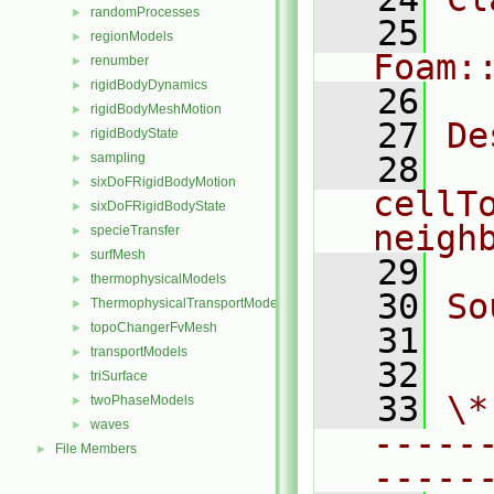
randomProcesses
►
   25
regionModels
►
Foam:
renumber
►
rigidBodyDynamics
►
   26
rigidBodyMeshMotion
►
   27
De
rigidBodyState
►
sampling
   28
  
►
sixDoFRigidBodyMotion
►
cellT
sixDoFRigidBodyState
►
neigh
specieTransfer
►
surfMesh
►
   29
thermophysicalModels
►
   30
So
ThermophysicalTransportModels
►
topoChangerFvMesh
►
   31
  
transportModels
►
   32
triSurface
►
   33
\*
twoPhaseModels
►
waves
►
-----
File Members
►
-----