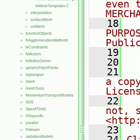
even 
fvMeshTemplates.C
MERCH
interpolation
►
surfaceMesh
►
   18
  
volMesh
►
PURPO
functionObjects
►
Publi
fvAgglomerationMethods
►
fvConstraints
►
   19
  
fvModels
►
   20
fvMotionSolver
►
genericPatchFields
►
   21
  
lagrangian
►
a cop
mesh
►
Licen
meshTools
►
MomentumTransportModels
►
   22
  
ODE
►
not, s
OpenFOAM
►
OSspecific
►
<http
parallel
►
   23
Pstream
►
   24
Cl
radiationModels
►