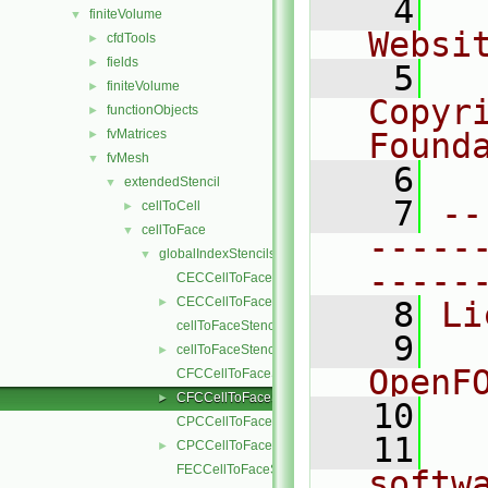
    4
  
finiteVolume
▼
Websi
cfdTools
►
fields
►
    5
  
finiteVolume
►
Copyr
functionObjects
►
fvMatrices
Found
►
fvMesh
▼
    6
  
extendedStencil
▼
    7
--
cellToCell
►
cellToFace
▼
-----
globalIndexStencils
▼
-----
CECCellToFaceStencil.C
CECCellToFaceStencil.H
►
    8
Li
cellToFaceStencil.C
    9
  
cellToFaceStencil.H
►
OpenF
CFCCellToFaceStencil.C
CFCCellToFaceStencil.H
►
   10
CPCCellToFaceStencil.C
   11
  
CPCCellToFaceStencil.H
►
FECCellToFaceStencil.C
softw