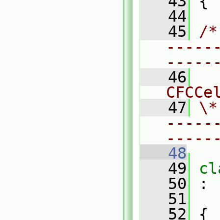
   43
 {
   44
   45
/*
-----
-----
   46
  
CFCCe
   47
\*
-----
-----
   48
   49
cl
   50
 :
   51
   52
 {