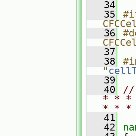
   34
   35
#i
CFCCe
   36
#d
CFCCe
   37
   38
#i
"
cell
   39
   40
//
* * *
* * *
   41
   42
na