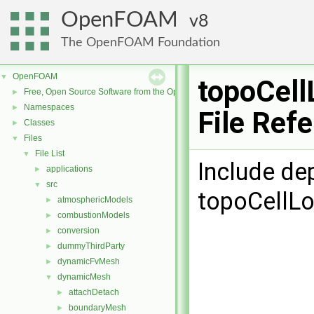
OpenFOAM
8
The OpenFOAM Foundation
OpenFOAM
▼
topoCell
Free, Open Source Software from the OpenFOAM Foundation
►
Namespaces
►
File Ref
Classes
►
Files
▼
File List
▼
Include de
applications
►
src
▼
topoCellLo
atmosphericModels
►
combustionModels
►
conversion
►
dummyThirdParty
►
dynamicFvMesh
►
dynamicMesh
▼
attachDetach
►
boundaryMesh
►