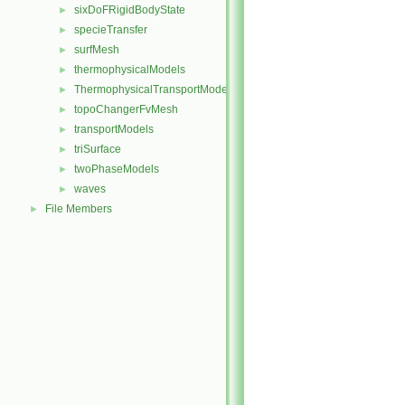
sixDoFRigidBodyState
►
specieTransfer
►
surfMesh
►
thermophysicalModels
►
ThermophysicalTransportModels
►
topoChangerFvMesh
►
transportModels
►
triSurface
►
twoPhaseModels
►
waves
►
File Members
►