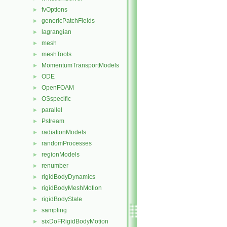
fvOptions
►
genericPatchFields
►
lagrangian
►
mesh
►
meshTools
►
MomentumTransportModels
►
ODE
►
OpenFOAM
►
OSspecific
►
parallel
►
Pstream
►
radiationModels
►
randomProcesses
►
regionModels
►
renumber
►
rigidBodyDynamics
►
rigidBodyMeshMotion
►
rigidBodyState
►
sampling
►
sixDoFRigidBodyMotion
►