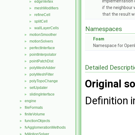
Implementation 
edgeVertex
►
if the neighbour 
meshModifiers
►
that the result w
refineCell
►
splitCell
►
Namespaces
wallLayerCells
►
motionSmoother
►
Foam
motionSolvers
►
Namespace for Ope
perfectInterface
►
pointInterpolator
►
pointPatchDist
►
Detailed Descript
polyMeshAdder
►
polyMeshFilter
►
Original so
polyTopoChange
►
setUpdater
►
slidingInterface
►
Definition i
engine
►
fileFormats
►
finiteVolume
►
functionObjects
►
fvAgglomerationMethods
►
fvMotionSolver
►