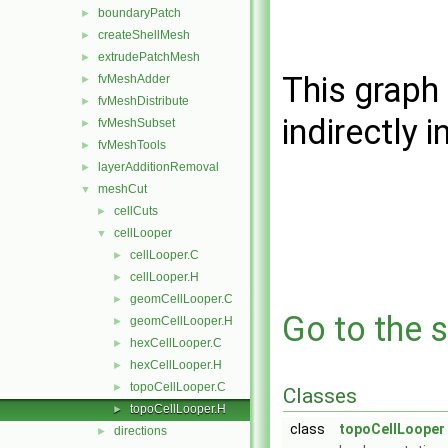
boundaryPatch
►
createShellMesh
►
extrudePatchMesh
►
This graph 
fvMeshAdder
►
fvMeshDistribute
►
indirectly i
fvMeshSubset
►
fvMeshTools
►
layerAdditionRemoval
►
meshCut
▼
cellCuts
►
cellLooper
▼
cellLooper.C
►
cellLooper.H
►
geomCellLooper.C
►
Go to the s
geomCellLooper.H
►
hexCellLooper.C
►
hexCellLooper.H
►
topoCellLooper.C
►
Classes
topoCellLooper.H
►
class
topoCellLooper
directions
►