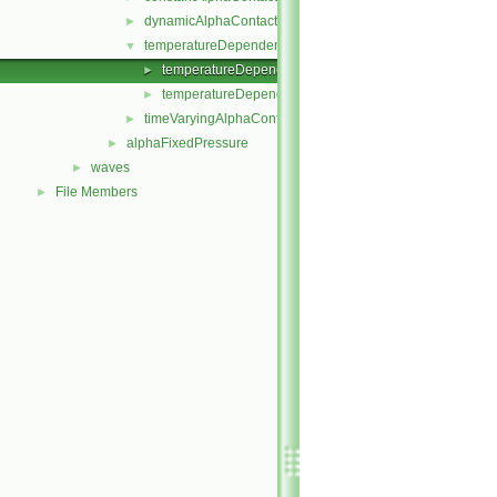
dynamicAlphaContactAngle
►
temperatureDependentAlphaContactAngle
▼
temperatureDependentAlphaContactAngleFvPatchScala
►
temperatureDependentAlphaContactAngleFvPatchScala
►
timeVaryingAlphaContactAngle
►
alphaFixedPressure
►
waves
►
File Members
►