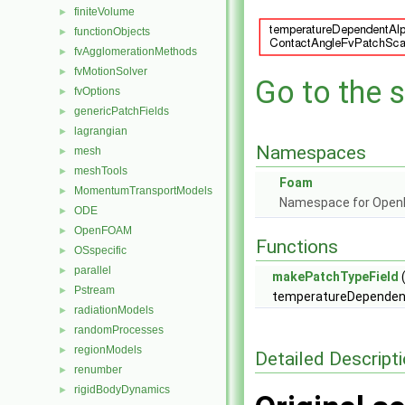
finiteVolume
►
functionObjects
►
fvAgglomerationMethods
►
fvMotionSolver
►
Go to the s
fvOptions
►
genericPatchFields
►
lagrangian
►
Namespaces
mesh
►
meshTools
►
Foam
MomentumTransportModels
►
Namespace for Ope
ODE
►
OpenFOAM
►
Functions
OSspecific
►
parallel
►
makePatchTypeField
(
Pstream
►
temperatureDependent
radiationModels
►
randomProcesses
►
regionModels
►
Detailed Descript
renumber
►
rigidBodyDynamics
►