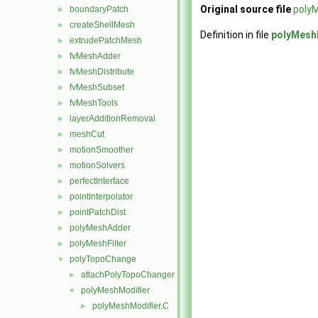
Original source file
poly
boundaryPatch
►
createShellMesh
►
Definition in file
polyMesh
extrudePatchMesh
►
fvMeshAdder
►
fvMeshDistribute
►
fvMeshSubset
►
fvMeshTools
►
layerAdditionRemoval
►
meshCut
►
motionSmoother
►
motionSolvers
►
perfectInterface
►
pointInterpolator
►
pointPatchDist
►
polyMeshAdder
►
polyMeshFilter
►
polyTopoChange
▼
attachPolyTopoChanger
►
polyMeshModifier
▼
polyMeshModifier.C
►