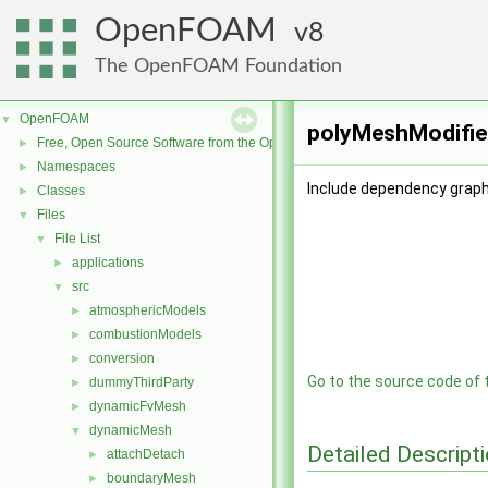
OpenFOAM
8
The OpenFOAM Foundation
OpenFOAM
▼
polyMeshModifier
Free, Open Source Software from the OpenFOAM Foundation
►
Namespaces
►
Include dependency graph
Classes
►
Files
▼
File List
▼
applications
►
src
▼
atmosphericModels
►
combustionModels
►
conversion
►
Go to the source code of th
dummyThirdParty
►
dynamicFvMesh
►
dynamicMesh
▼
Detailed Descript
attachDetach
►
boundaryMesh
►