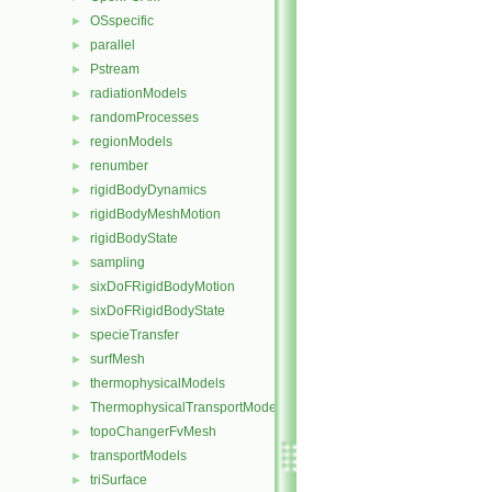
OSspecific
►
parallel
►
Pstream
►
radiationModels
►
randomProcesses
►
regionModels
►
renumber
►
rigidBodyDynamics
►
rigidBodyMeshMotion
►
rigidBodyState
►
sampling
►
sixDoFRigidBodyMotion
►
sixDoFRigidBodyState
►
specieTransfer
►
surfMesh
►
thermophysicalModels
►
ThermophysicalTransportModels
►
topoChangerFvMesh
►
transportModels
►
triSurface
►