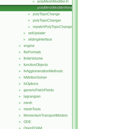
polyMeshModifier.H
►
polyMeshModifierNew.C
polyTopoChange
►
polyTopoChanger
►
repatchPolyTopoChanger
►
setUpdater
►
slidingInterface
►
engine
►
fileFormats
►
finiteVolume
►
functionObjects
►
fvAgglomerationMethods
►
fvMotionSolver
►
fvOptions
►
genericPatchFields
►
lagrangian
►
mesh
►
meshTools
►
MomentumTransportModels
►
ODE
►
OpenFOAM
►