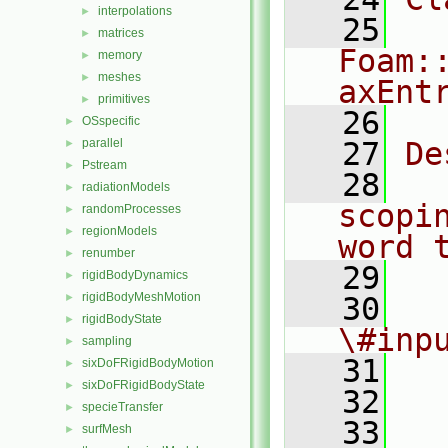
interpolations
►
   25
matrices
►
Foam:
memory
►
meshes
►
axEnt
primitives
►
   26
OSspecific
►
parallel
   27
De
►
Pstream
►
   28
  
radiationModels
►
scopi
randomProcesses
►
regionModels
►
word 
renumber
►
   29
rigidBodyDynamics
►
rigidBodyMeshMotion
►
   30
  
rigidBodyState
►
\#inp
sampling
►
   31
  
sixDoFRigidBodyMotion
►
sixDoFRigidBodyState
►
   32
  
specieTransfer
►
   33
  
surfMesh
►