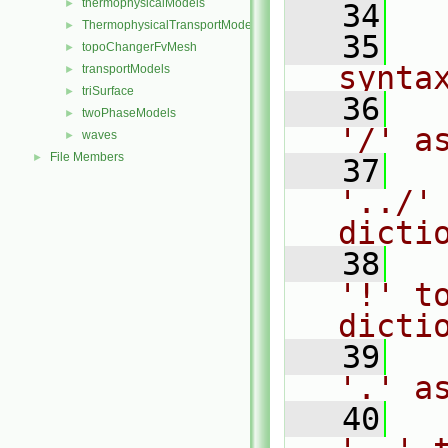
thermophysicalModels
►
   34
ThermophysicalTransportModels
►
   35
  
topoChangerFvMesh
►
synta
transportModels
►
triSurface
►
   36
  
twoPhaseModels
►
'/' a
waves
►
File Members
►
   37
'../' 
dicti
   38
  
'!' to
dicti
   39
  
'.' a
   40