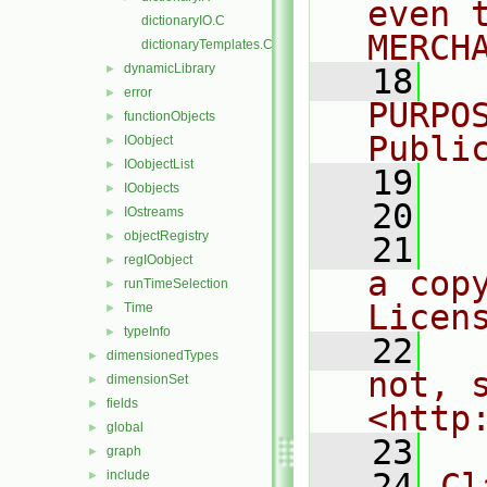
even 
dictionaryIO.C
MERCH
dictionaryTemplates.C
dynamicLibrary
►
   18
  
error
►
PURPO
functionObjects
►
Publi
IOobject
►
IOobjectList
►
   19
  
IOobjects
►
   20
IOstreams
►
objectRegistry
►
   21
  
regIOobject
►
a cop
runTimeSelection
►
Licen
Time
►
typeInfo
►
   22
  
dimensionedTypes
►
not, s
dimensionSet
►
fields
►
<http
global
►
   23
graph
►
   24
Cl
include
►