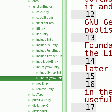
entry
►
it an
functionEntries
▼
   12
  
calcEntry
►
codeStream
►
GNU G
functionEntry
►
publi
ifEntry
►
ifeqEntry
►
   13
  
includeEntry
►
Found
includeEtcEntry
►
the L
includeFuncEntry
►
includeIfPresentEntry
►
   14
  
inputModeEntry
►
later
inputSyntaxEntry
▼
inputSyntaxEntry.C
►
   15
inputSyntaxEntry.H
►
   16
  
negEntry
►
removeEntry
in the
►
keyType
►
usefu
primitiveEntry
►
   17
  
dictionary.C
►
dictionary.H
►