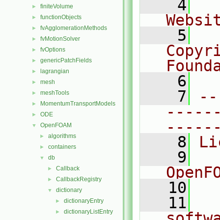
    4
  
finiteVolume
►
Websi
functionObjects
►
fvAgglomerationMethods
►
    5
  
fvMotionSolver
►
Copyri
fvOptions
►
genericPatchFields
Found
►
lagrangian
►
    6
  
mesh
►
    7
--
meshTools
►
MomentumTransportModels
►
-----
ODE
►
-----
OpenFOAM
▼
algorithms
►
    8
Li
containers
►
    9
  
db
▼
OpenF
Callback
►
CallbackRegistry
►
   10
dictionary
▼
   11
  
dictionaryEntry
►
dictionaryListEntry
►
softw