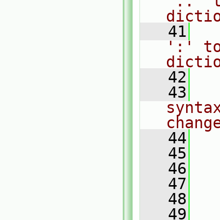
'..' t
dicti
   41
  
':' to
dicti
   42
   43
  
syntax
chang
   44
  
   45
  
   46
  
   47
  
   48
  
   49
  