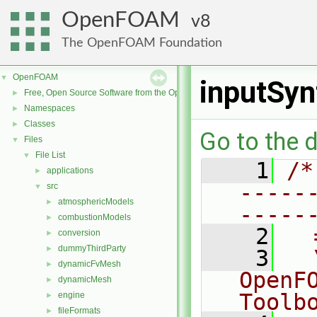
OpenFOAM
8
The OpenFOAM Foundation
OpenFOAM
▼
inputSyn
Free, Open Source Software from the OpenFOAM Foundation
►
Namespaces
►
Classes
►
Go to the d
Files
▼
File List
▼
    1
/*
applications
►
-----
src
▼
atmosphericModels
►
-----
combustionModels
►
    2
  
conversion
►
dummyThirdParty
►
    3
  
dynamicFvMesh
►
OpenF
dynamicMesh
►
Toolb
engine
►
fileFormats
►