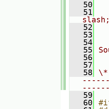
   50
  
   51
  
slash
   52
  
   53
  
   54
   55
So
   56
  
   57
   58
\*
-----
-----
   59
   60
#i