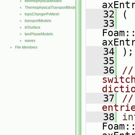
thermophysicalModels
►
axEnt
ThermophysicalTransportModels
►
   32
 (
topoChangerFvMesh
►
   33
transportModels
►
triSurface
►
Foam:
twoPhaseModels
►
axEnt
waves
►
File Members
►
   34
 );
   35
   36
//
switc
dicti
   37
//
entri
   38
in
Foam: