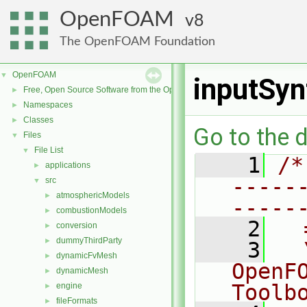
OpenFOAM
8
The OpenFOAM Foundation
OpenFOAM
▼
inputSyn
Free, Open Source Software from the OpenFOAM Foundation
►
Namespaces
►
Classes
►
Go to the d
Files
▼
File List
▼
    1
/*
applications
►
-----
src
▼
atmosphericModels
►
-----
combustionModels
►
    2
  
conversion
►
dummyThirdParty
►
    3
  
dynamicFvMesh
►
OpenF
dynamicMesh
►
Toolb
engine
►
fileFormats
►