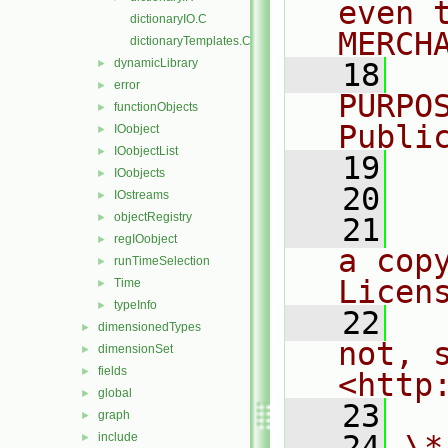
even 
dictionaryIO.C
MERCH
dictionaryTemplates.C
dynamicLibrary
►
   18
  
error
►
PURPO
functionObjects
►
Publi
IOobject
►
IOobjectList
►
   19
  
IOobjects
►
   20
IOstreams
►
objectRegistry
►
   21
  
regIOobject
►
a cop
runTimeSelection
►
Licen
Time
►
typeInfo
►
   22
  
dimensionedTypes
►
not, s
dimensionSet
►
fields
►
<http
global
►
   23
graph
►
   24
\*
include
►