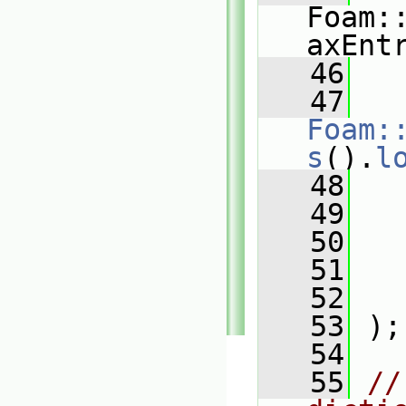
Foam:
axEnt
   46
   
   47
Foam:
s
().
l
   48
   
   49
   50
   
   51
   
   52
   
   53
 );
   54
   55
//