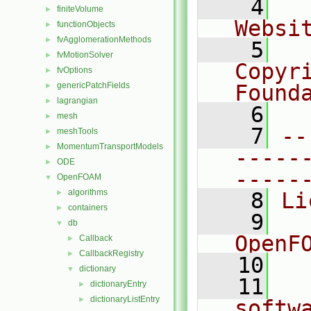
    4
  
finiteVolume
►
Websi
functionObjects
►
fvAgglomerationMethods
►
    5
  
fvMotionSolver
►
Copyri
fvOptions
►
genericPatchFields
Found
►
lagrangian
►
    6
  
mesh
►
    7
--
meshTools
►
MomentumTransportModels
►
-----
ODE
►
-----
OpenFOAM
▼
algorithms
►
    8
Li
containers
►
    9
  
db
▼
OpenF
Callback
►
CallbackRegistry
►
   10
dictionary
▼
   11
  
dictionaryEntry
►
dictionaryListEntry
►
softw