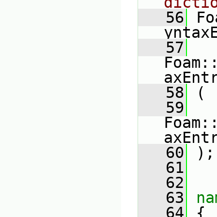
dicti
   56
 Fo
yntax
   57
Foam:
axEnt
   58
 (
   59
Foam:
axEnt
   60
 );
   61
   62
   63
na
   64
 {