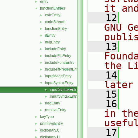
entry
►
it an
functionEntries
▼
   12
  
calcEntry
►
codeStream
►
GNU G
functionEntry
►
publi
ifEntry
►
ifeqEntry
►
   13
  
includeEntry
►
Found
includeEtcEntry
►
the L
includeFuncEntry
►
includeIfPresentEntry
►
   14
  
inputModeEntry
►
later
inputSyntaxEntry
▼
inputSyntaxEntry.C
►
   15
inputSyntaxEntry.H
►
   16
  
negEntry
►
removeEntry
in the
►
keyType
►
usefu
primitiveEntry
►
   17
  
dictionary.C
►
dictionary.H
►