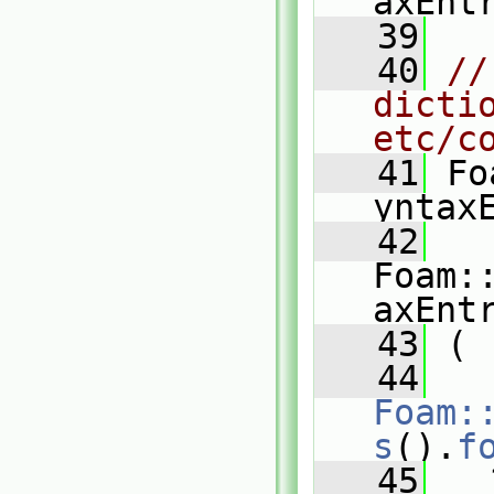
axEnt
   39
   40
//
dictio
etc/c
   41
 Fo
yntax
   42
Foam:
axEnt
   43
 (
   44
Foam:
s
().
f
   45
   ?