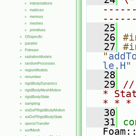
interpolations
►
-----
matrices
►
-----
memory
►
meshes
►
   25
primitives
►
   26
#i
OSspecific
►
parallel
   27
#i
►
Pstream
►
"
addT
radiationModels
►
le.H
"
randomProcesses
►
regionModels
►
   28
renumber
►
   29
//
rigidBodyDynamics
►
rigidBodyMeshMotion
►
* Sta
rigidBodyState
►
* * *
sampling
►
   30
sixDoFRigidBodyMotion
►
sixDoFRigidBodyState
►
   31
co
specieTransfer
►
Foam:
surfMesh
►