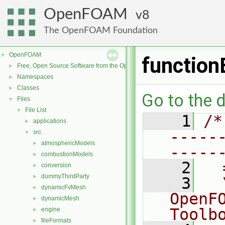
OpenFOAM
8
The OpenFOAM Foundation
OpenFOAM
▼
function
Free, Open Source Software from the OpenFOAM Foundation
►
Namespaces
►
Classes
►
Go to the d
Files
▼
File List
▼
    1
/*
applications
►
-----
src
▼
atmosphericModels
►
-----
combustionModels
►
    2
  
conversion
►
dummyThirdParty
►
    3
  
dynamicFvMesh
►
OpenF
dynamicMesh
►
Toolb
engine
►
fileFormats
►