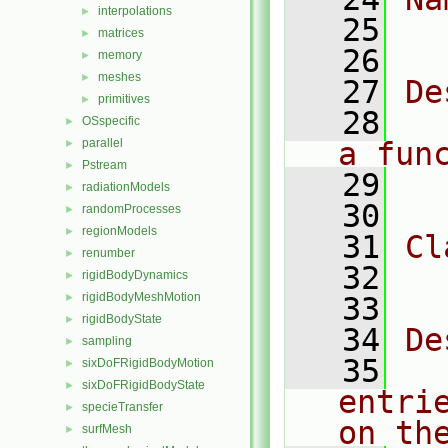
interpolations
►
   25
  
matrices
►
   26
memory
►
meshes
►
   27
De
primitives
►
   28
  
OSspecific
►
parallel
a fun
►
Pstream
►
   29
radiationModels
►
   30
randomProcesses
►
regionModels
►
   31
Cl
renumber
►
   32
  
rigidBodyDynamics
►
rigidBodyMeshMotion
►
   33
rigidBodyState
►
   34
De
sampling
►
   35
  
sixDoFRigidBodyMotion
►
sixDoFRigidBodyState
►
entri
specieTransfer
►
on th
surfMesh
►