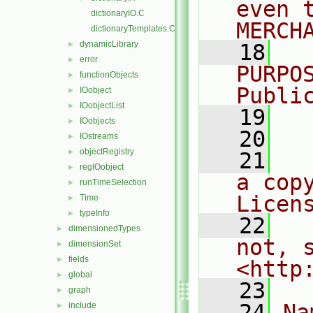
even 
dictionaryIO.C
MERCH
dictionaryTemplates.C
dynamicLibrary
►
   18
  
error
►
PURPO
functionObjects
►
Publi
IOobject
►
IOobjectList
►
   19
  
IOobjects
►
   20
IOstreams
►
objectRegistry
►
   21
  
regIOobject
►
a cop
runTimeSelection
►
Licen
Time
►
typeInfo
►
   22
  
dimensionedTypes
►
not, s
dimensionSet
►
fields
►
<http
global
►
   23
graph
►
   24
Na
include
►