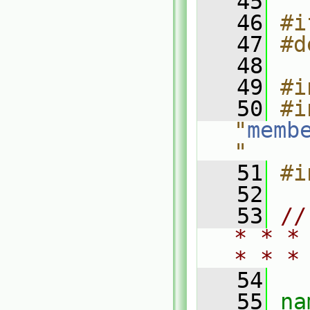
   45
   46
#i
   47
#d
   48
   49
#i
   50
#i
"
memb
"
   51
#i
   52
   53
//
* * *
* * *
   54
   55
na