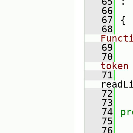
   65
 :
   66
   67
 {
   68
Funct
   69
   70
token
   71
readL
   72
   73
   74
pr
   75
   76