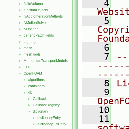
    4
  
finiteVolume
►
Websi
functionObjects
►
fvAgglomerationMethods
►
    5
  
fvMotionSolver
►
Copyr
fvOptions
►
genericPatchFields
Found
►
lagrangian
►
    6
  
mesh
►
    7
--
meshTools
►
MomentumTransportModels
►
-----
ODE
►
-----
OpenFOAM
▼
algorithms
►
    8
Li
containers
►
    9
  
db
▼
OpenF
Callback
►
CallbackRegistry
►
   10
dictionary
▼
   11
  
dictionaryEntry
►
dictionaryListEntry
►
softw