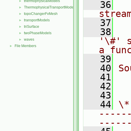
thermophysicalModels
►
   36
  
ThermophysicalTransportModels
►
strea
topoChangerFvMesh
►
   37
transportModels
►
triSurface
►
   38
  
twoPhaseModels
►
'\#' 
waves
►
File Members
►
a fun
   39
   40
So
   41
  
   42
  
   43
   44
\*
-----
-----