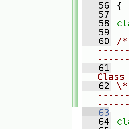
   56
 {
   57
   58
cl
   59
   60
/*
-----
-----
   61
Class
   62
\*
-----
-----
   63
   64
cl