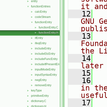
entry
►
it an
functionEntries
▼
   12
  
calcEntry
►
codeStream
►
GNU G
functionEntry
▼
publi
functionEntry.C
►
functionEntry.H
►
   13
  
ifEntry
►
Found
ifeqEntry
►
the L
includeEntry
►
includeEtcEntry
►
   14
  
includeFuncEntry
►
later
includeIfPresentEntry
►
inputModeEntry
►
   15
inputSyntaxEntry
►
   16
  
negEntry
►
removeEntry
in the
►
keyType
►
usefu
primitiveEntry
►
   17
  
dictionary.C
►
dictionary.H
►