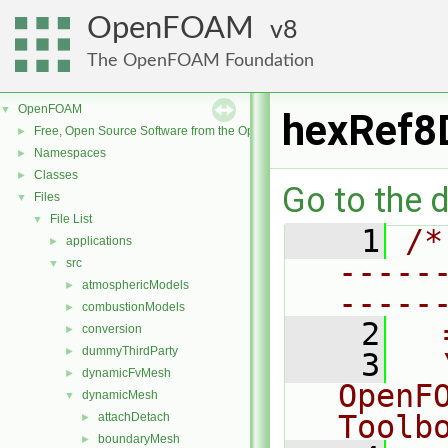
OpenFOAM
8
The OpenFOAM Foundation
OpenFOAM
▼
hexRef8
Free, Open Source Software from the OpenFOAM Foundation
►
Namespaces
►
Classes
►
Go to the d
Files
▼
File List
▼
    1
/*
applications
►
-----
src
▼
atmosphericModels
►
-----
combustionModels
►
    2
  
conversion
►
dummyThirdParty
►
    3
  
dynamicFvMesh
►
OpenF
dynamicMesh
▼
Toolb
attachDetach
►
boundaryMesh
►