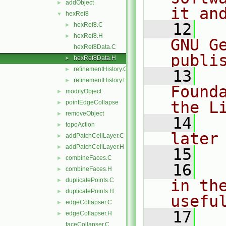
addObject
►
it an
hexRef8
▼
   12
  
hexRef8.C
►
hexRef8.H
►
GNU G
hexRef8Data.C
publi
hexRef8Data.H
►
refinementHistory.C
►
   13
  
refinementHistory.H
►
Found
modifyObject
►
the L
pointEdgeCollapse
►
removeObject
►
   14
  
topoAction
►
later
addPatchCellLayer.C
►
addPatchCellLayer.H
►
   15
combineFaces.C
►
   16
  
combineFaces.H
►
duplicatePoints.C
in the
►
duplicatePoints.H
►
usefu
edgeCollapser.C
►
   17
  
edgeCollapser.H
►
faceCollapser.C