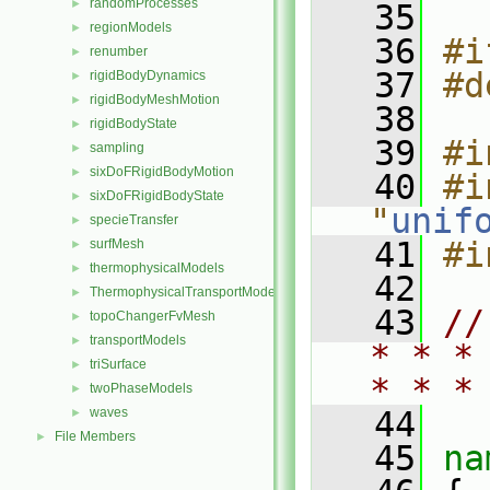
randomProcesses
►
   35
regionModels
►
   36
#i
renumber
►
   37
#d
rigidBodyDynamics
►
rigidBodyMeshMotion
►
   38
rigidBodyState
►
   39
#i
sampling
►
sixDoFRigidBodyMotion
►
   40
#i
sixDoFRigidBodyState
►
"
unif
specieTransfer
►
   41
#i
surfMesh
►
thermophysicalModels
►
   42
ThermophysicalTransportModels
►
   43
//
topoChangerFvMesh
►
transportModels
►
* * *
triSurface
►
* * *
twoPhaseModels
►
waves
   44
►
File Members
►
   45
na