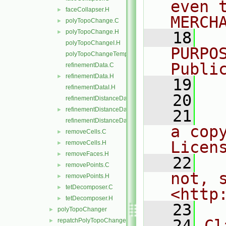
even 
faceCollapser.H
►
MERCH
polyTopoChange.C
►
polyTopoChange.H
►
   18
  
polyTopoChangeI.H
PURPO
polyTopoChangeTemplates.C
Publi
refinementData.C
refinementData.H
►
   19
  
refinementDataI.H
   20
refinementDistanceData.C
refinementDistanceData.H
►
   21
  
refinementDistanceDataI.H
a cop
removeCells.C
►
Licen
removeCells.H
►
removeFaces.H
►
   22
  
removePoints.C
►
not, s
removePoints.H
►
tetDecomposer.C
►
<http
tetDecomposer.H
►
   23
polyTopoChanger
►
   24
Cl
repatchPolyTopoChanger
►