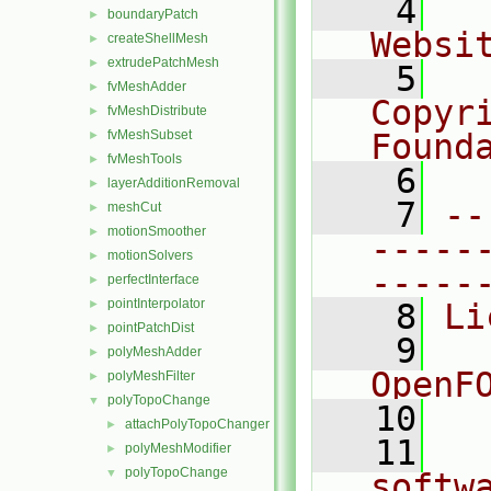
    4
  
boundaryPatch
►
Websi
createShellMesh
►
extrudePatchMesh
►
    5
  
fvMeshAdder
►
Copyr
fvMeshDistribute
►
fvMeshSubset
Found
►
fvMeshTools
►
    6
  
layerAdditionRemoval
►
    7
--
meshCut
►
motionSmoother
►
-----
motionSolvers
►
-----
perfectInterface
►
pointInterpolator
►
    8
Li
pointPatchDist
►
    9
  
polyMeshAdder
►
OpenF
polyMeshFilter
►
polyTopoChange
▼
   10
attachPolyTopoChanger
►
   11
  
polyMeshModifier
►
polyTopoChange
▼
softw