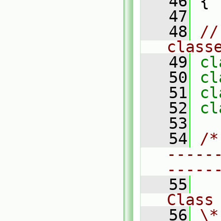
   46
 {
   47
   48
//
class
   49
cl
   50
cl
   51
cl
   52
cl
   53
   54
/*
-----
-----
   55
Class
   56
\*