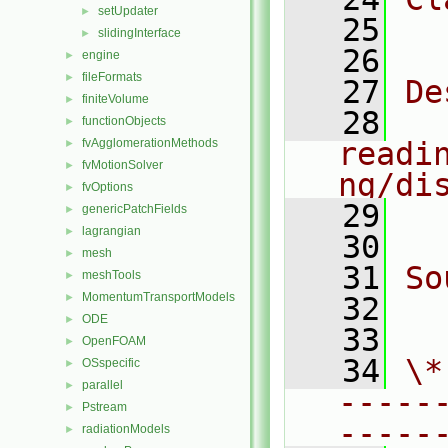
setUpdater
►
   25
  
slidingInterface
►
   26
engine
►
fileFormats
►
   27
De
finiteVolume
►
   28
  
functionObjects
►
fvAgglomerationMethods
readi
►
fvMotionSolver
►
ng/di
fvOptions
►
   29
  
genericPatchFields
►
lagrangian
►
   30
mesh
►
   31
So
meshTools
►
MomentumTransportModels
►
   32
  
ODE
►
   33
OpenFOAM
►
   34
\*
OSspecific
►
parallel
►
-----
Pstream
►
-----
radiationModels
►