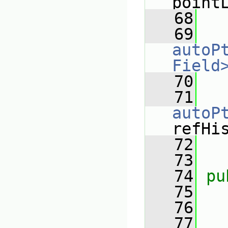
point
   68
   69
autoP
Field
   70
   71
autoP
refHi
   72
   73
   74
pu
   75
   76
   77