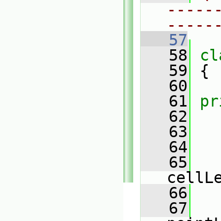
-----
-----
   57
   58
cl
   59
 {
   60
   61
pr
   62
   63
   64
   65
cellL
   66
   67