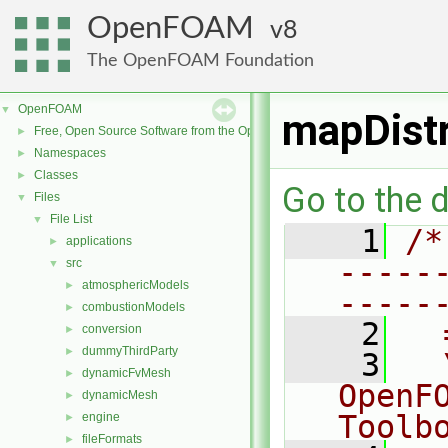
OpenFOAM
8
The OpenFOAM Foundation
OpenFOAM
▼
mapDist
Free, Open Source Software from the OpenFOAM Foundation
►
Namespaces
►
Classes
►
Go to the d
Files
▼
File List
▼
    1
/*
applications
►
-----
src
▼
atmosphericModels
►
-----
combustionModels
►
    2
  
conversion
►
dummyThirdParty
►
    3
  
dynamicFvMesh
►
OpenF
dynamicMesh
►
Toolb
engine
►
fileFormats
►