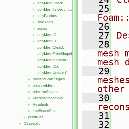
polyMeshCheck
►
   25
polyMeshTetDecomposition
►
Foam:
polyPatches
►
syncTools
►
   26
zones
►
   27
De
polyMesh.C
►
polyMesh.H
   28
  
►
polyMeshClear.C
mesh 
polyMeshFromShapeMesh.C
mesh 
polyMeshInitMesh.C
polyMeshIO.C
   29
  
polyMeshUpdate.C
meshe
preservePatchTypes
►
primitiveMesh
►
other
primitiveShapes
►
   30
  
ProcessorTopology
►
recon
Residuals
►
treeBoundBox
►
   31
primitives
►
   32
  
OSspecific
►