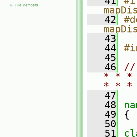
   41
#i
File Members
►
mapDi
   42
#d
mapDi
   43
   44
#i
   45
   46
//
* * *
* * *
   47
   48
na
   49
 {
   50
   51
cl