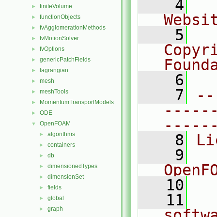
    4
  
finiteVolume
►
Websi
functionObjects
►
fvAgglomerationMethods
►
    5
  
fvMotionSolver
►
Copyr
fvOptions
►
genericPatchFields
Found
►
lagrangian
►
    6
  
mesh
►
    7
--
meshTools
►
MomentumTransportModels
►
-----
ODE
►
-----
OpenFOAM
▼
algorithms
►
    8
Li
containers
►
    9
  
db
►
OpenF
dimensionedTypes
►
dimensionSet
►
   10
fields
►
   11
  
global
►
graph
►
softw