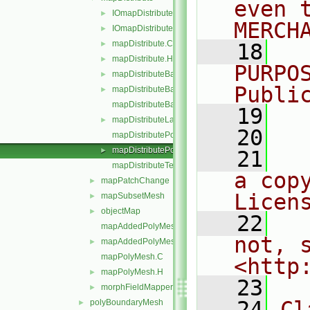
even 
IOmapDistribute.C
►
MERCH
IOmapDistribute.H
►
mapDistribute.C
►
   18
  
mapDistribute.H
►
PURPO
mapDistributeBase.C
►
Publi
mapDistributeBase.H
►
mapDistributeBaseTemplates.C
   19
  
mapDistributeLagrangian.H
►
   20
mapDistributePolyMesh.C
mapDistributePolyMesh.H
►
   21
  
mapDistributeTemplates.C
a cop
mapPatchChange
►
Licen
mapSubsetMesh
►
objectMap
►
   22
  
mapAddedPolyMesh.C
not, s
mapAddedPolyMesh.H
►
mapPolyMesh.C
<http
mapPolyMesh.H
►
   23
morphFieldMapper.H
►
   24
Cl
polyBoundaryMesh
►