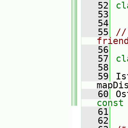
   52
cl
   53
   54
   55
//
frien
   56
   57
cl
   58
   59
 Is
mapDi
   60
 Os
const
   61
   62