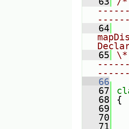
   63
/*
-----
-----
   64
  
mapDis
Decla
   65
\*
-----
-----
   66
   67
cl
   68
 {
   69
   70
   71