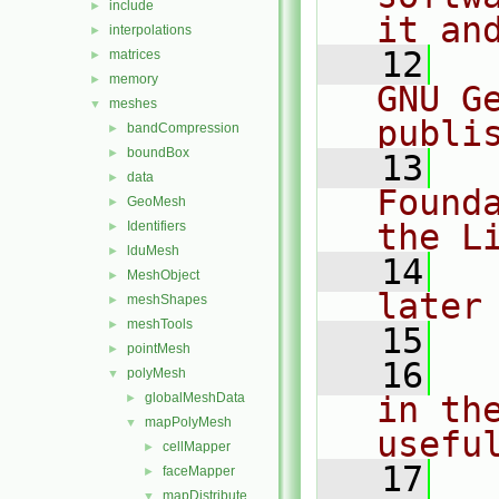
include
►
it an
interpolations
►
   12
  
matrices
►
memory
►
GNU G
meshes
▼
publi
bandCompression
►
boundBox
►
   13
  
data
►
Found
GeoMesh
►
the L
Identifiers
►
lduMesh
►
   14
  
MeshObject
►
later
meshShapes
►
meshTools
►
   15
pointMesh
►
   16
  
polyMesh
▼
globalMeshData
in the
►
mapPolyMesh
▼
usefu
cellMapper
►
   17
  
faceMapper
►
mapDistribute
▼