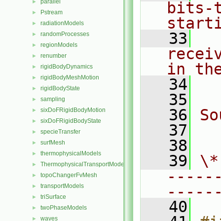
parallel
►
bits-
Pstream
►
start
radiationModels
►
   33
  
randomProcesses
►
regionModels
►
recei
renumber
►
in th
rigidBodyDynamics
►
rigidBodyMeshMotion
►
   34
  
rigidBodyState
►
   35
sampling
►
   36
So
sixDoFRigidBodyMotion
►
sixDoFRigidBodyState
►
   37
  
specieTransfer
►
   38
surfMesh
►
thermophysicalModels
►
   39
\*
ThermophysicalTransportModels
►
-----
topoChangerFvMesh
►
transportModels
-----
►
triSurface
►
   40
twoPhaseModels
►
waves
►