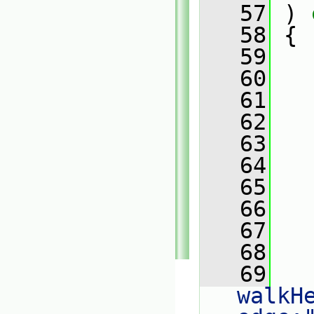
   57
 )
 
   58
{
   59
   60
   61
   62
   63
   64
   65
   66
   
   67
   68
   
   69
walkH