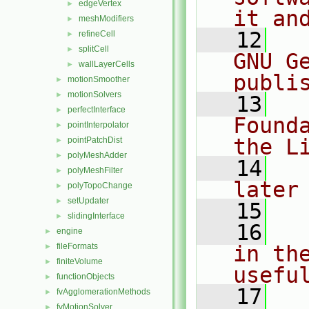
edgeVertex
►
it an
meshModifiers
►
   12
  
refineCell
►
splitCell
►
GNU G
wallLayerCells
►
publi
motionSmoother
►
motionSolvers
►
   13
  
perfectInterface
►
Found
pointInterpolator
►
the L
pointPatchDist
►
polyMeshAdder
►
   14
  
polyMeshFilter
►
later
polyTopoChange
►
setUpdater
►
   15
slidingInterface
►
   16
  
engine
►
fileFormats
in the
►
finiteVolume
►
usefu
functionObjects
►
   17
  
fvAgglomerationMethods
►
fvMotionSolver
►