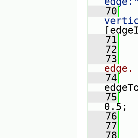
edge:
   70
   
verti
[edge
   71
   
   72
   73
edge.
   74
   
edgeT
   75
   
0.5;
   76
   
   77
   78