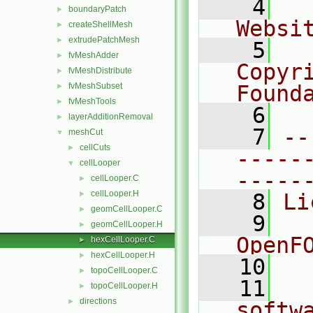
    4
  
boundaryPatch
►
Websi
createShellMesh
►
extrudePatchMesh
►
    5
  
fvMeshAdder
►
Copyr
fvMeshDistribute
►
fvMeshSubset
Found
►
fvMeshTools
►
    6
  
layerAdditionRemoval
►
    7
--
meshCut
▼
cellCuts
►
-----
cellLooper
▼
-----
cellLooper.C
►
cellLooper.H
►
    8
Li
geomCellLooper.C
►
    9
  
geomCellLooper.H
►
OpenF
hexCellLooper.C
►
hexCellLooper.H
►
   10
topoCellLooper.C
►
   11
  
topoCellLooper.H
►
directions
►
softw