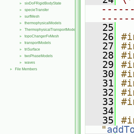
sixDoFRigidBodyState
►
-----
specieTransfer
►
-----
surfMesh
►
thermophysicalModels
►
   25
ThermophysicalTransportModels
►
   26
#i
topoChangerFvMesh
►
transportModels
   27
#i
►
triSurface
►
   28
#i
twoPhaseModels
►
   29
#i
waves
►
File Members
►
   30
#i
   31
#i
   32
#i
   33
#i
   34
   35
#i
"
addT