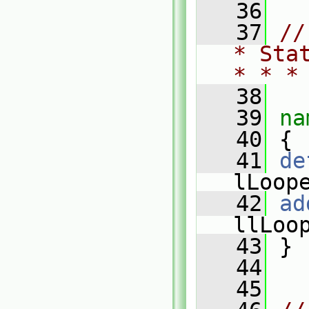
   36
   37
//
* Sta
* * *
   38
   39
na
   40
 {
   41
de
lLoop
   42
ad
llLoo
   43
 }
   44
   45