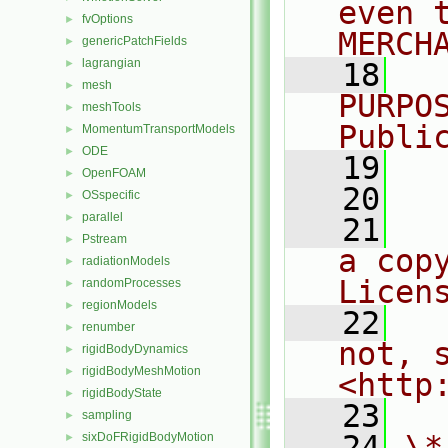
even 
fvOptions
►
MERCH
genericPatchFields
►
lagrangian
►
   18
  
mesh
►
PURPO
meshTools
►
Publi
MomentumTransportModels
►
ODE
►
   19
  
OpenFOAM
►
   20
OSspecific
►
parallel
►
   21
  
Pstream
►
a cop
radiationModels
►
Licen
randomProcesses
►
regionModels
►
   22
  
renumber
►
not, s
rigidBodyDynamics
►
rigidBodyMeshMotion
►
<http
rigidBodyState
►
   23
sampling
►
   24
\*
sixDoFRigidBodyMotion
►