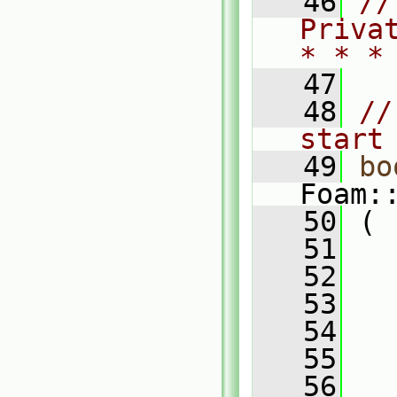
   46
//
Priva
* * *
   47
   48
//
start
   49
bo
Foam:
   50
 (
   51
   52
   53
   54
   55
   56