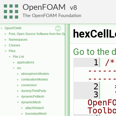
OpenFOAM
8
The OpenFOAM Foundation
OpenFOAM
▼
hexCellL
Free, Open Source Software from the OpenFOAM Foundation
►
Namespaces
►
Classes
►
Go to the d
Files
▼
File List
▼
    1
/*
applications
►
-----
src
▼
atmosphericModels
►
-----
combustionModels
►
    2
  
conversion
►
dummyThirdParty
►
    3
  
dynamicFvMesh
►
OpenF
dynamicMesh
▼
Toolb
attachDetach
►
boundaryMesh
►