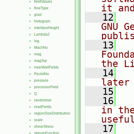
fieldValues
►
it an
flowType
►
   12
  
grad
►
histogram
►
GNU G
interfaceHeight
►
publi
Lambda2
►
log
►
   13
  
MachNo
►
Found
mag
►
the L
magSqr
►
nearWallFields
►
   14
  
PecletNo
►
later
pressure
►
processorField
►
   15
Q
►
   16
  
randomise
►
readFields
in the
►
regionSizeDistribution
►
usefu
scale
►
   17
  
shearStress
►
streamFunction
►