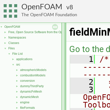
OpenFOAM
8
The OpenFOAM Foundation
OpenFOAM
▼
fieldMi
Free, Open Source Software from the OpenFOAM Foundation
►
Namespaces
►
Classes
►
Go to the d
Files
▼
File List
▼
    1
/*
applications
►
-----
src
▼
atmosphericModels
►
-----
combustionModels
►
    2
  
conversion
►
dummyThirdParty
►
    3
  
dynamicFvMesh
►
OpenF
dynamicMesh
►
Toolb
engine
►
fileFormats
►