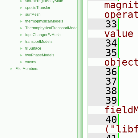
sixDoFRigidBodyState
►
magni
specieTransfer
►
opera
surfMesh
►
   33
  
thermophysicalModels
►
ThermophysicalTransportModels
►
value
topoChangerFvMesh
►
   34
transportModels
►
triSurface
►
   35
  
twoPhaseModels
►
objec
waves
►
   36
  
File Members
►
   37
  
   38
  
   39
   
field
   40
   
("lib