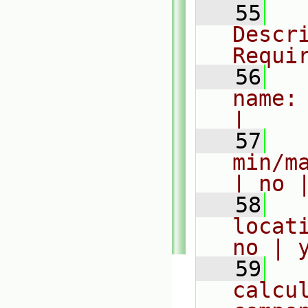
   55
  
Descri
Requi
   56
  
name: f
|
   57
  
min/m
| no 
   58
  
locat
no | 
   59
  
calcu