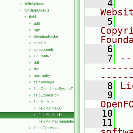
    4
  
finiteVolume
►
Websi
functionObjects
▼
field
▼
    5
  
add
►
Copyr
age
►
blendingFactor
Found
►
comfort
►
    6
  
components
►
    7
--
CourantNo
►
ddt
►
-----
div
►
-----
enstrophy
►
fieldAverage
►
    8
Li
fieldCoordinateSystemTransform
►
    9
  
fieldExpression
►
OpenF
fieldMinMax
▼
fieldMinMax.C
►
   10
fieldMinMax.H
►
   11
  
fieldMinMaxTemplates.C
fieldsExpression
►
softw