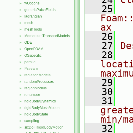
fvOptions
►
   25
genericPatchFields
►
Foam:
lagrangian
►
mesh
►
ax
meshTools
►
   26
MomentumTransportModels
►
ODE
   27
De
►
OpenFOAM
►
   28
  
OSspecific
►
locat
parallel
►
Pstream
►
maxim
radiationModels
►
   29
  
randomProcesses
►
regionModels
►
   30
renumber
►
   31
  
rigidBodyDynamics
►
great
rigidBodyMeshMotion
►
rigidBodyState
►
min/m
sampling
►
   32
  
sixDoFRigidBodyMotion
►