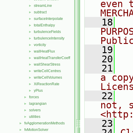
even 
streamLine
►
MERCH
subtract
►
surfaceInterpolate
►
   18
  
totalEnthalpy
►
PURPO
turbulenceFields
►
Publi
turbulenceIntensity
►
vorticity
►
   19
  
wallHeatFlux
►
   20
wallHeatTransferCoeff
►
wallShearStress
►
   21
  
writeCellCentres
►
a cop
writeCellVolumes
►
Licen
XiReactionRate
►
yPlus
►
   22
  
forces
►
not, s
lagrangian
►
solvers
►
<http
utilities
►
   23
fvAgglomerationMethods
►
   24
Cl
fvMotionSolver
►