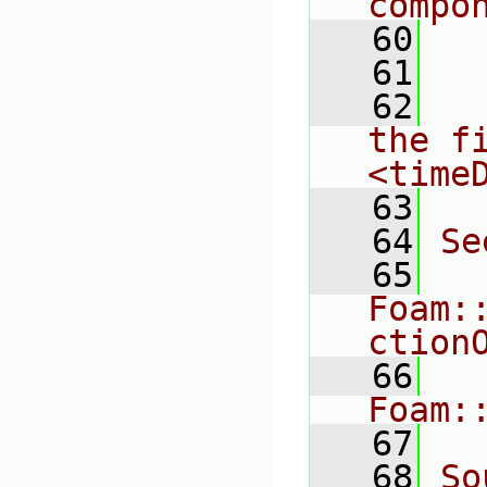
compo
   60
  
   61
   62
  
the fi
<time
   63
   64
Se
   65
Foam:
ction
   66
Foam:
   67
   68
So