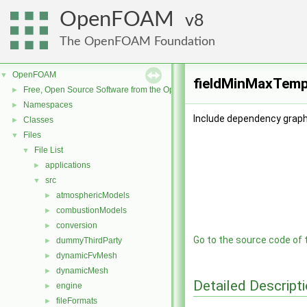
OpenFOAM
8
The OpenFOAM Foundation
OpenFOAM
▼
fieldMinMaxTempl
Free, Open Source Software from the OpenFOAM Foundation
►
Namespaces
►
Include dependency graph
Classes
►
Files
▼
File List
▼
applications
►
src
▼
atmosphericModels
►
combustionModels
►
conversion
►
Go to the source code of th
dummyThirdParty
►
dynamicFvMesh
►
dynamicMesh
►
Detailed Descript
engine
►
fileFormats
►