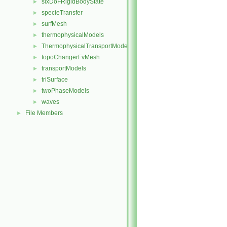
sixDoFRigidBodyState
►
specieTransfer
►
surfMesh
►
thermophysicalModels
►
ThermophysicalTransportModels
►
topoChangerFvMesh
►
transportModels
►
triSurface
►
twoPhaseModels
►
waves
►
File Members
►