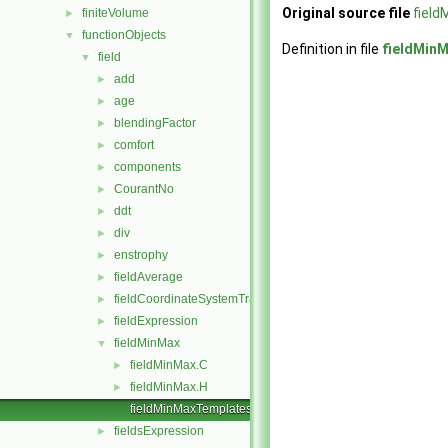
Original source file
fiel
finiteVolume
►
functionObjects
▼
Definition in file
fieldMin
field
▼
add
►
age
►
blendingFactor
►
comfort
►
components
►
CourantNo
►
ddt
►
div
►
enstrophy
►
fieldAverage
►
fieldCoordinateSystemTransform
►
fieldExpression
►
fieldMinMax
▼
fieldMinMax.C
►
fieldMinMax.H
►
fieldMinMaxTemplates.C
fieldsExpression
►