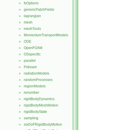
fvOptions
►
genericPatchFields
►
lagrangian
►
mesh
►
meshTools
►
MomentumTransportModels
►
ODE
►
OpenFOAM
►
OSspecific
►
parallel
►
Pstream
►
radiationModels
►
randomProcesses
►
regionModels
►
renumber
►
rigidBodyDynamics
►
rigidBodyMeshMotion
►
rigidBodyState
►
sampling
►
sixDoFRigidBodyMotion
►