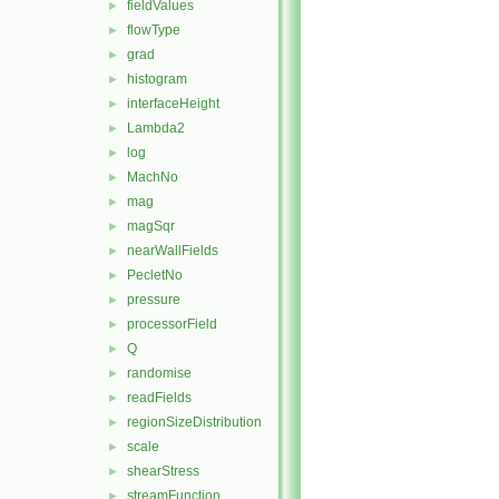
fieldValues
►
flowType
►
grad
►
histogram
►
interfaceHeight
►
Lambda2
►
log
►
MachNo
►
mag
►
magSqr
►
nearWallFields
►
PecletNo
►
pressure
►
processorField
►
Q
►
randomise
►
readFields
►
regionSizeDistribution
►
scale
►
shearStress
►
streamFunction
►