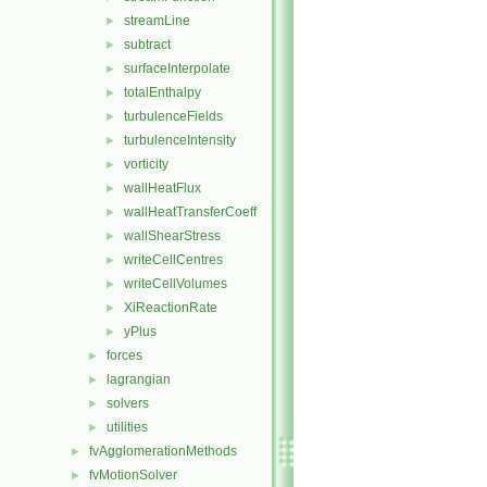
streamLine
►
subtract
►
surfaceInterpolate
►
totalEnthalpy
►
turbulenceFields
►
turbulenceIntensity
►
vorticity
►
wallHeatFlux
►
wallHeatTransferCoeff
►
wallShearStress
►
writeCellCentres
►
writeCellVolumes
►
XiReactionRate
►
yPlus
►
forces
►
lagrangian
►
solvers
►
utilities
►
fvAgglomerationMethods
►
fvMotionSolver
►