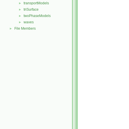
transportModels
►
triSurface
►
twoPhaseModels
►
waves
►
File Members
►