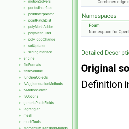
motionSolvers
Combines edge or
►
perfectInterface
►
pointInterpolator
►
Namespaces
pointPatchDist
►
Foam
polyMeshAdder
►
Namespace for Ope
polyMeshFilter
►
polyTopoChange
►
setUpdater
►
Detailed Descript
slidingInterface
►
engine
►
Original so
fileFormats
►
finiteVolume
►
functionObjects
►
Definition i
fvAgglomerationMethods
►
fvMotionSolver
►
fvOptions
►
genericPatchFields
►
lagrangian
►
mesh
►
meshTools
►
MomentumTransportModels
►