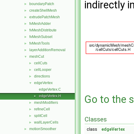
indirectly i
boundaryPatch
►
createShellMesh
►
extrudePatchMesh
►
fvMeshAdder
►
fvMeshDistribute
►
fvMeshSubset
►
fvMeshTools
►
layerAdditionRemoval
►
meshCut
▼
cellCuts
►
cellLooper
►
directions
►
edgeVertex
▼
edgeVertex.C
Go to the s
edgeVertex.H
►
meshModifiers
►
refineCell
►
splitCell
►
Classes
wallLayerCells
►
motionSmoother
class
edgeVertex
►