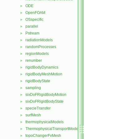
ODE
►
OpenFOAM
►
OSspecific
►
parallel
►
Pstream
►
radiationModels
►
randomProcesses
►
regionModels
►
renumber
►
rigidBodyDynamics
►
rigidBodyMeshMotion
►
rigidBodyState
►
sampling
►
sixDoFRigidBodyMotion
►
sixDoFRigidBodyState
►
specieTransfer
►
surfMesh
►
thermophysicalModels
►
ThermophysicalTransportModels
►
topoChangerFvMesh
►