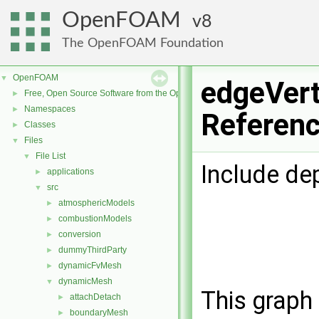
OpenFOAM
8
The OpenFOAM Foundation
OpenFOAM
▼
edgeVert
Free, Open Source Software from the OpenFOAM Foundation
►
Namespaces
►
Referen
Classes
►
Files
▼
File List
▼
Include de
applications
►
src
▼
atmosphericModels
►
combustionModels
►
conversion
►
dummyThirdParty
►
dynamicFvMesh
►
dynamicMesh
▼
This graph 
attachDetach
►
boundaryMesh
►