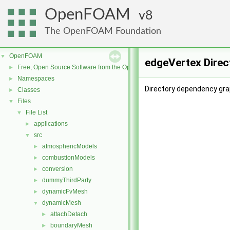
OpenFOAM
8
The OpenFOAM Foundation
OpenFOAM
▼
edgeVertex Direc
Free, Open Source Software from the OpenFOAM Foundation
►
Namespaces
►
Directory dependency gra
Classes
►
Files
▼
File List
▼
applications
►
src
▼
atmosphericModels
►
combustionModels
►
conversion
►
dummyThirdParty
►
dynamicFvMesh
►
dynamicMesh
▼
attachDetach
►
boundaryMesh
►