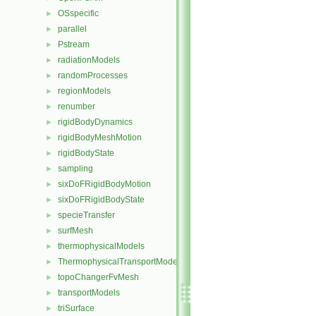
OSspecific
►
parallel
►
Pstream
►
radiationModels
►
randomProcesses
►
regionModels
►
renumber
►
rigidBodyDynamics
►
rigidBodyMeshMotion
►
rigidBodyState
►
sampling
►
sixDoFRigidBodyMotion
►
sixDoFRigidBodyState
►
specieTransfer
►
surfMesh
►
thermophysicalModels
►
ThermophysicalTransportModels
►
topoChangerFvMesh
►
transportModels
►
triSurface
►