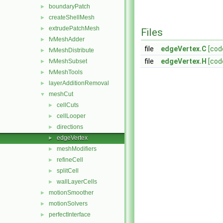
boundaryPatch
►
createShellMesh
►
extrudePatchMesh
►
Files
fvMeshAdder
►
file
edgeVertex.C
[cod
fvMeshDistribute
►
file
edgeVertex.H
[cod
fvMeshSubset
►
fvMeshTools
►
layerAdditionRemoval
►
meshCut
▼
cellCuts
►
cellLooper
►
directions
►
edgeVertex
►
meshModifiers
►
refineCell
►
splitCell
►
wallLayerCells
►
motionSmoother
►
motionSolvers
►
perfectInterface
►