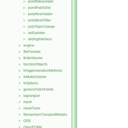
pointInterpolator
►
pointPatchDist
►
polyMeshAdder
►
polyMeshFilter
►
polyTopoChange
►
setUpdater
►
slidingInterface
►
engine
►
fileFormats
►
finiteVolume
►
functionObjects
►
fvAgglomerationMethods
►
fvMotionSolver
►
fvOptions
►
genericPatchFields
►
lagrangian
►
mesh
►
meshTools
►
MomentumTransportModels
►
ODE
►
OpenFOAM
►