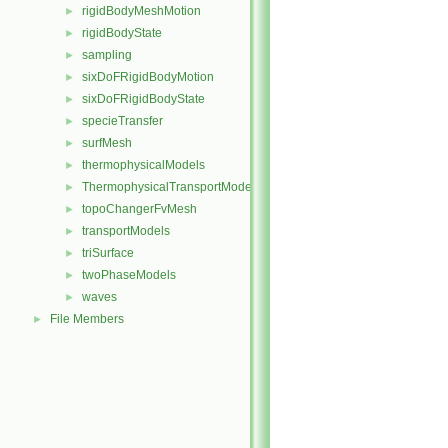
rigidBodyMeshMotion
►
rigidBodyState
►
sampling
►
sixDoFRigidBodyMotion
►
sixDoFRigidBodyState
►
specieTransfer
►
surfMesh
►
thermophysicalModels
►
ThermophysicalTransportModels
►
topoChangerFvMesh
►
transportModels
►
triSurface
►
twoPhaseModels
►
waves
►
File Members
►