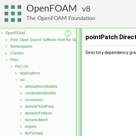
OpenFOAM
8
The OpenFOAM Foundation
OpenFOAM
▼
pointPatch Direc
Free, Open Source Software from the OpenFOAM Foundation
►
Namespaces
►
Directory dependency gra
Classes
►
Files
▼
File List
▼
applications
►
src
▼
atmosphericModels
►
combustionModels
►
conversion
►
dummyThirdParty
►
dynamicFvMesh
►
dynamicMesh
►
engine
►
fileFormats
►