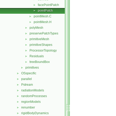
facePointPatch
►
pointPatch
►
pointMesh.C
►
pointMesh.H
►
polyMesh
►
preservePatchTypes
►
primitiveMesh
►
primitiveShapes
►
ProcessorTopology
►
Residuals
►
treeBoundBox
►
primitives
►
OSspecific
►
parallel
►
Pstream
►
radiationModels
►
randomProcesses
►
regionModels
►
renumber
►
rigidBodyDynamics
►