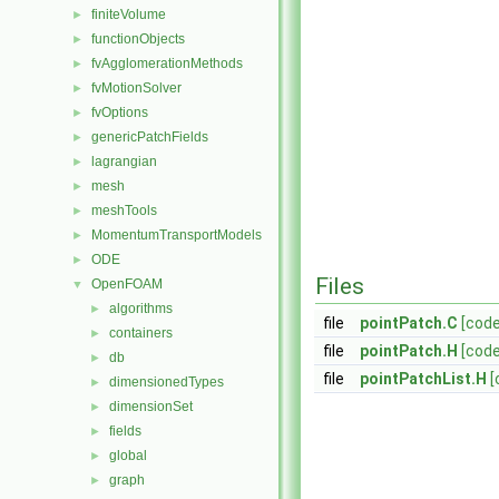
finiteVolume
►
functionObjects
►
fvAgglomerationMethods
►
fvMotionSolver
►
fvOptions
►
genericPatchFields
►
lagrangian
►
mesh
►
meshTools
►
MomentumTransportModels
►
ODE
►
Files
OpenFOAM
▼
algorithms
►
file
pointPatch.C
[code
containers
►
file
pointPatch.H
[code
db
►
file
pointPatchList.H
[
dimensionedTypes
►
dimensionSet
►
fields
►
global
►
graph
►