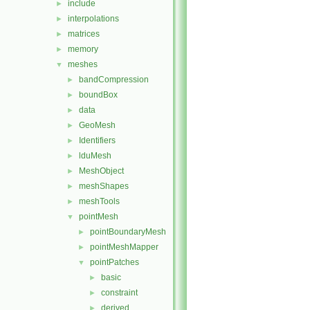
include
►
interpolations
►
matrices
►
memory
►
meshes
▼
bandCompression
►
boundBox
►
data
►
GeoMesh
►
Identifiers
►
lduMesh
►
MeshObject
►
meshShapes
►
meshTools
►
pointMesh
▼
pointBoundaryMesh
►
pointMeshMapper
►
pointPatches
▼
basic
►
constraint
►
derived
►