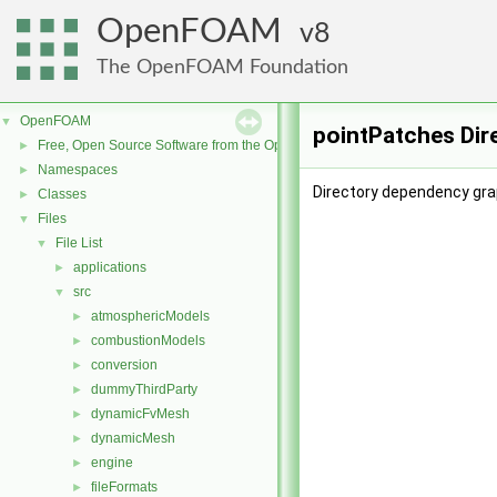
OpenFOAM
8
The OpenFOAM Foundation
OpenFOAM
▼
pointPatches Dir
Free, Open Source Software from the OpenFOAM Foundation
►
Namespaces
►
Directory dependency gra
Classes
►
Files
▼
File List
▼
applications
►
src
▼
atmosphericModels
►
combustionModels
►
conversion
►
dummyThirdParty
►
dynamicFvMesh
►
dynamicMesh
►
engine
►
fileFormats
►