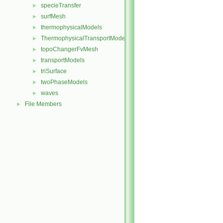
specieTransfer
►
surfMesh
►
thermophysicalModels
►
ThermophysicalTransportModels
►
topoChangerFvMesh
►
transportModels
►
triSurface
►
twoPhaseModels
►
waves
►
File Members
►