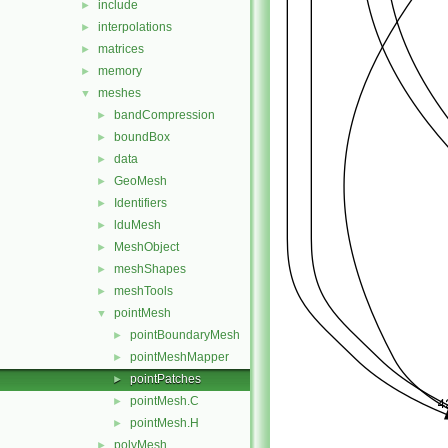
include
►
interpolations
►
matrices
►
memory
►
meshes
▼
bandCompression
►
boundBox
►
data
►
GeoMesh
►
Identifiers
►
lduMesh
►
MeshObject
►
meshShapes
►
meshTools
►
pointMesh
▼
pointBoundaryMesh
►
pointMeshMapper
►
pointPatches
►
pointMesh.C
►
pointMesh.H
►
polyMesh
►