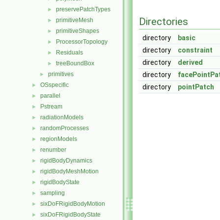
preservePatchTypes
►
Directories
primitiveMesh
►
primitiveShapes
►
directory
basic
ProcessorTopology
►
directory
constraint
Residuals
►
directory
derived
treeBoundBox
►
primitives
directory
facePointPa
►
OSspecific
►
directory
pointPatch
parallel
►
Pstream
►
radiationModels
►
randomProcesses
►
regionModels
►
renumber
►
rigidBodyDynamics
►
rigidBodyMeshMotion
►
rigidBodyState
►
sampling
►
sixDoFRigidBodyMotion
►
sixDoFRigidBodyState
►