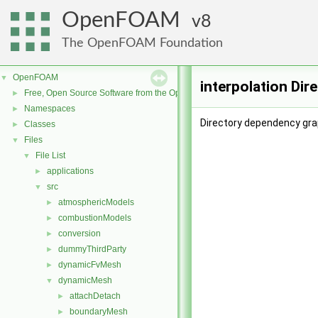
OpenFOAM
8
The OpenFOAM Foundation
OpenFOAM
▼
interpolation Dir
Free, Open Source Software from the OpenFOAM Foundation
►
Namespaces
►
Directory dependency grap
Classes
►
Files
▼
File List
▼
applications
►
src
▼
atmosphericModels
►
combustionModels
►
conversion
►
dummyThirdParty
►
dynamicFvMesh
►
dynamicMesh
▼
attachDetach
►
boundaryMesh
►