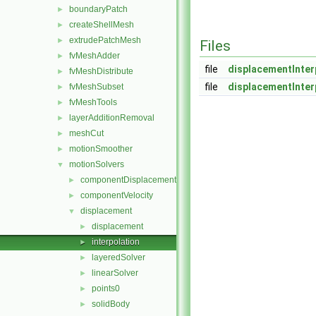
boundaryPatch
►
createShellMesh
►
extrudePatchMesh
►
Files
fvMeshAdder
►
file
displacementInter
fvMeshDistribute
►
file
displacementInter
fvMeshSubset
►
fvMeshTools
►
layerAdditionRemoval
►
meshCut
►
motionSmoother
►
motionSolvers
▼
componentDisplacement
►
componentVelocity
►
displacement
▼
displacement
►
interpolation
►
layeredSolver
►
linearSolver
►
points0
►
solidBody
►