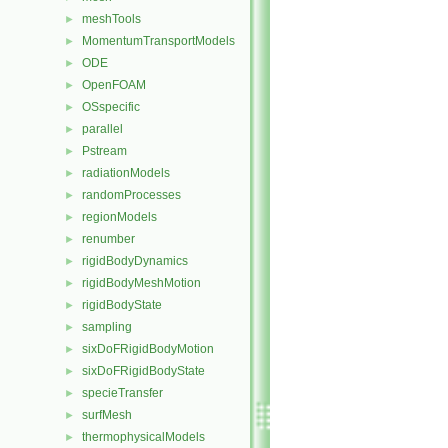
meshTools
►
MomentumTransportModels
►
ODE
►
OpenFOAM
►
OSspecific
►
parallel
►
Pstream
►
radiationModels
►
randomProcesses
►
regionModels
►
renumber
►
rigidBodyDynamics
►
rigidBodyMeshMotion
►
rigidBodyState
►
sampling
►
sixDoFRigidBodyMotion
►
sixDoFRigidBodyState
►
specieTransfer
►
surfMesh
►
thermophysicalModels
►