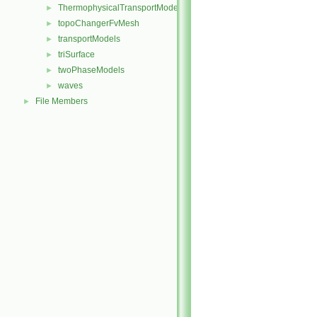
ThermophysicalTransportModels
►
topoChangerFvMesh
►
transportModels
►
triSurface
►
twoPhaseModels
►
waves
►
File Members
►