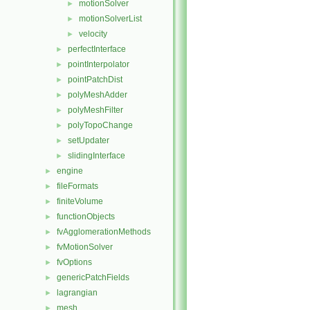
motionSolver
►
motionSolverList
►
velocity
►
perfectInterface
►
pointInterpolator
►
pointPatchDist
►
polyMeshAdder
►
polyMeshFilter
►
polyTopoChange
►
setUpdater
►
slidingInterface
►
engine
►
fileFormats
►
finiteVolume
►
functionObjects
►
fvAgglomerationMethods
►
fvMotionSolver
►
fvOptions
►
genericPatchFields
►
lagrangian
►
mesh
►