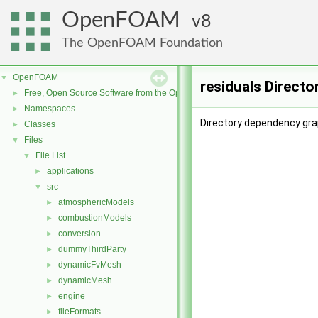
OpenFOAM
8
The OpenFOAM Foundation
OpenFOAM
▼
residuals Directo
Free, Open Source Software from the OpenFOAM Foundation
►
Namespaces
►
Directory dependency grap
Classes
►
Files
▼
File List
▼
applications
►
src
▼
atmosphericModels
►
combustionModels
►
conversion
►
dummyThirdParty
►
dynamicFvMesh
►
dynamicMesh
►
engine
►
fileFormats
►