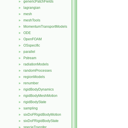
genericPatchFields
►
lagrangian
►
mesh
►
meshTools
►
MomentumTransportModels
►
ODE
►
OpenFOAM
►
OSspecific
►
parallel
►
Pstream
►
radiationModels
►
randomProcesses
►
regionModels
►
renumber
►
rigidBodyDynamics
►
rigidBodyMeshMotion
►
rigidBodyState
►
sampling
►
sixDoFRigidBodyMotion
►
sixDoFRigidBodyState
►
specieTransfer
►