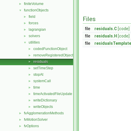
finiteVolume
►
functionObjects
▼
field
►
Files
forces
►
file
residuals.C
[code]
lagrangian
►
file
residuals.H
[code]
solvers
►
utilities
▼
file
residualsTemplat
codedFunctionObject
►
removeRegisteredObject
►
residuals
►
setTimeStep
►
stopAt
►
systemCall
►
time
►
timeActivatedFileUpdate
►
writeDictionary
►
writeObjects
►
fvAgglomerationMethods
►
fvMotionSolver
►
fvOptions
►