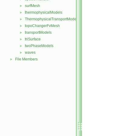
surfMesh
►
thermophysicalModels
►
ThermophysicalTransportModels
►
topoChangerFvMesh
►
transportModels
►
triSurface
►
twoPhaseModels
►
waves
►
File Members
►