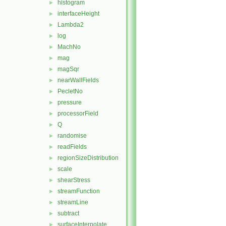
histogram
►
interfaceHeight
►
Lambda2
►
log
►
MachNo
►
mag
►
magSqr
►
nearWallFields
►
PecletNo
►
pressure
►
processorField
►
Q
►
randomise
►
readFields
►
regionSizeDistribution
►
scale
►
shearStress
►
streamFunction
►
streamLine
►
subtract
►
surfaceInterpolate
►