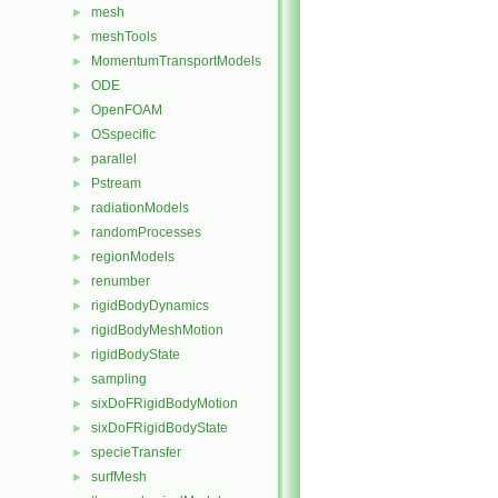
mesh
►
meshTools
►
MomentumTransportModels
►
ODE
►
OpenFOAM
►
OSspecific
►
parallel
►
Pstream
►
radiationModels
►
randomProcesses
►
regionModels
►
renumber
►
rigidBodyDynamics
►
rigidBodyMeshMotion
►
rigidBodyState
►
sampling
►
sixDoFRigidBodyMotion
►
sixDoFRigidBodyState
►
specieTransfer
►
surfMesh
►