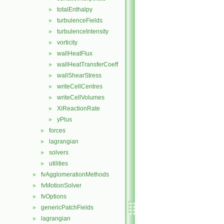
totalEnthalpy
►
turbulenceFields
►
turbulenceIntensity
►
vorticity
►
wallHeatFlux
►
wallHeatTransferCoeff
►
wallShearStress
►
writeCellCentres
►
writeCellVolumes
►
XiReactionRate
►
yPlus
►
forces
►
lagrangian
►
solvers
►
utilities
►
fvAgglomerationMethods
►
fvMotionSolver
►
fvOptions
►
genericPatchFields
►
lagrangian
►