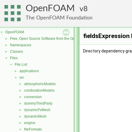
OpenFOAM
8
The OpenFOAM Foundation
OpenFOAM
▼
fieldsExpression
Free, Open Source Software from the OpenFOAM Foundation
►
Namespaces
►
Directory dependency grap
Classes
►
Files
▼
File List
▼
applications
►
src
▼
atmosphericModels
►
combustionModels
►
conversion
►
dummyThirdParty
►
dynamicFvMesh
►
dynamicMesh
►
engine
►
fileFormats
►