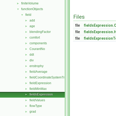
finiteVolume
►
functionObjects
▼
field
▼
Files
add
►
file
fieldsExpression.
age
►
file
fieldsExpression.
blendingFactor
►
comfort
►
file
fieldsExpressionT
components
►
CourantNo
►
ddt
►
div
►
enstrophy
►
fieldAverage
►
fieldCoordinateSystemTransform
►
fieldExpression
►
fieldMinMax
►
fieldsExpression
►
fieldValues
►
flowType
►
grad
►