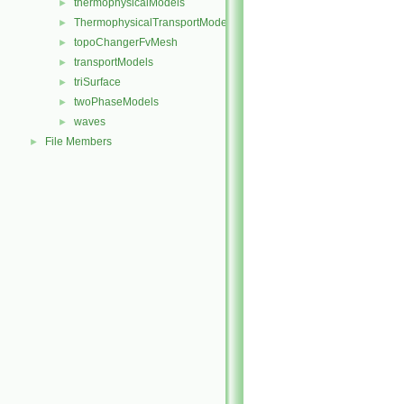
thermophysicalModels
►
ThermophysicalTransportModels
►
topoChangerFvMesh
►
transportModels
►
triSurface
►
twoPhaseModels
►
waves
►
File Members
►