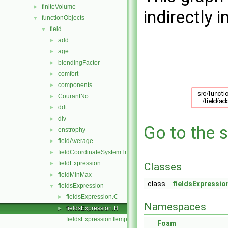
finiteVolume
►
indirectly i
functionObjects
▼
field
▼
add
►
age
►
blendingFactor
►
comfort
►
components
►
CourantNo
►
ddt
►
div
►
Go to the s
enstrophy
►
fieldAverage
►
fieldCoordinateSystemTransform
►
fieldExpression
►
Classes
fieldMinMax
►
class
fieldsExpressio
fieldsExpression
▼
fieldsExpression.C
►
Namespaces
fieldsExpression.H
►
fieldsExpressionTemplates.C
Foam