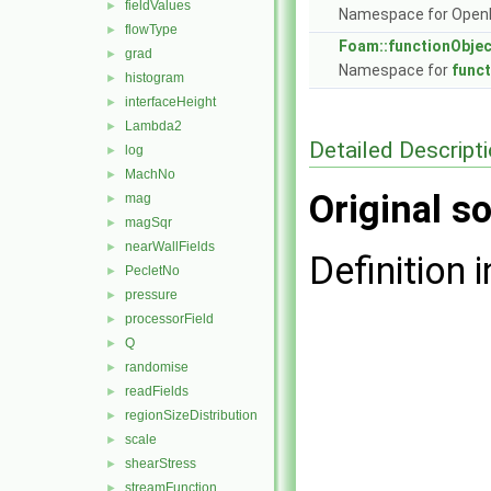
fieldValues
►
Namespace for Ope
flowType
►
Foam::functionObje
grad
►
Namespace for
func
histogram
►
interfaceHeight
►
Lambda2
►
Detailed Descript
log
►
MachNo
►
Original so
mag
►
magSqr
►
nearWallFields
►
Definition i
PecletNo
►
pressure
►
processorField
►
Q
►
randomise
►
readFields
►
regionSizeDistribution
►
scale
►
shearStress
►
streamFunction
►