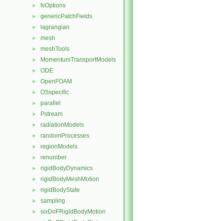
fvOptions
►
genericPatchFields
►
lagrangian
►
mesh
►
meshTools
►
MomentumTransportModels
►
ODE
►
OpenFOAM
►
OSspecific
►
parallel
►
Pstream
►
radiationModels
►
randomProcesses
►
regionModels
►
renumber
►
rigidBodyDynamics
►
rigidBodyMeshMotion
►
rigidBodyState
►
sampling
►
sixDoFRigidBodyMotion
►