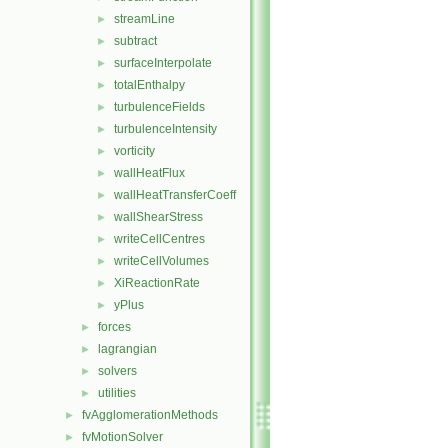
streamLine
►
subtract
►
surfaceInterpolate
►
totalEnthalpy
►
turbulenceFields
►
turbulenceIntensity
►
vorticity
►
wallHeatFlux
►
wallHeatTransferCoeff
►
wallShearStress
►
writeCellCentres
►
writeCellVolumes
►
XiReactionRate
►
yPlus
►
forces
►
lagrangian
►
solvers
►
utilities
►
fvAgglomerationMethods
►
fvMotionSolver
►