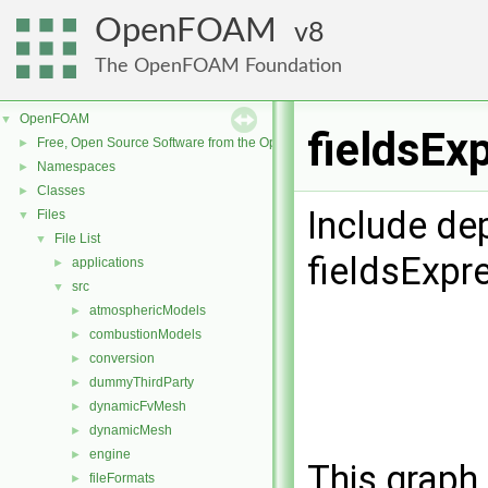
OpenFOAM
8
The OpenFOAM Foundation
OpenFOAM
▼
fieldsEx
Free, Open Source Software from the OpenFOAM Foundation
►
Namespaces
►
Classes
►
Include de
Files
▼
File List
▼
fieldsExpr
applications
►
src
▼
atmosphericModels
►
combustionModels
►
conversion
►
dummyThirdParty
►
dynamicFvMesh
►
dynamicMesh
►
engine
►
This graph 
fileFormats
►