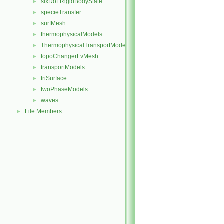
sixDoFRigidBodyState
►
specieTransfer
►
surfMesh
►
thermophysicalModels
►
ThermophysicalTransportModels
►
topoChangerFvMesh
►
transportModels
►
triSurface
►
twoPhaseModels
►
waves
►
File Members
►