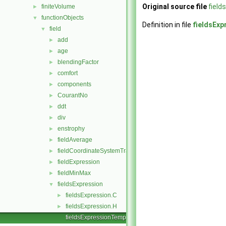
Original source file
field
finiteVolume
►
functionObjects
▼
Definition in file
fieldsExp
field
▼
add
►
age
►
blendingFactor
►
comfort
►
components
►
CourantNo
►
ddt
►
div
►
enstrophy
►
fieldAverage
►
fieldCoordinateSystemTransform
►
fieldExpression
►
fieldMinMax
►
fieldsExpression
▼
fieldsExpression.C
►
fieldsExpression.H
►
fieldsExpressionTemplates.C