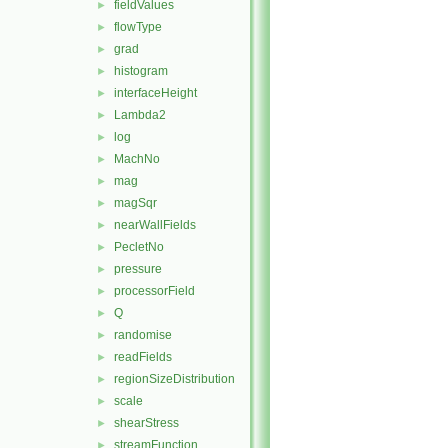
fieldValues
►
flowType
►
grad
►
histogram
►
interfaceHeight
►
Lambda2
►
log
►
MachNo
►
mag
►
magSqr
►
nearWallFields
►
PecletNo
►
pressure
►
processorField
►
Q
►
randomise
►
readFields
►
regionSizeDistribution
►
scale
►
shearStress
►
streamFunction
►