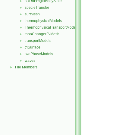
sixDoFRigidBodyState
►
specieTransfer
►
surfMesh
►
thermophysicalModels
►
ThermophysicalTransportModels
►
topoChangerFvMesh
►
transportModels
►
triSurface
►
twoPhaseModels
►
waves
►
File Members
►