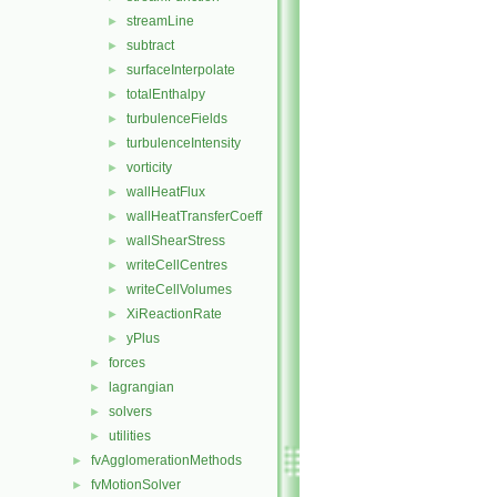
streamLine
►
subtract
►
surfaceInterpolate
►
totalEnthalpy
►
turbulenceFields
►
turbulenceIntensity
►
vorticity
►
wallHeatFlux
►
wallHeatTransferCoeff
►
wallShearStress
►
writeCellCentres
►
writeCellVolumes
►
XiReactionRate
►
yPlus
►
forces
►
lagrangian
►
solvers
►
utilities
►
fvAgglomerationMethods
►
fvMotionSolver
►