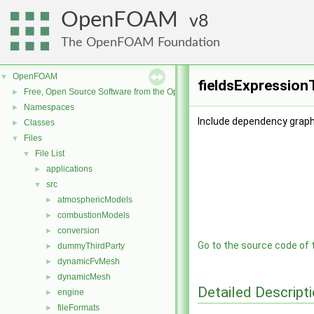
OpenFOAM
8
The OpenFOAM Foundation
OpenFOAM
▼
fieldsExpression
Free, Open Source Software from the OpenFOAM Foundation
►
Namespaces
►
Include dependency graph
Classes
►
Files
▼
File List
▼
applications
►
src
▼
atmosphericModels
►
combustionModels
►
conversion
►
Go to the source code of th
dummyThirdParty
►
dynamicFvMesh
►
dynamicMesh
►
Detailed Descript
engine
►
fileFormats
►