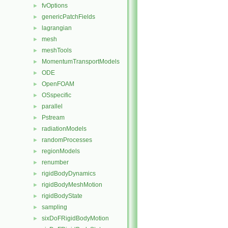
fvOptions
►
genericPatchFields
►
lagrangian
►
mesh
►
meshTools
►
MomentumTransportModels
►
ODE
►
OpenFOAM
►
OSspecific
►
parallel
►
Pstream
►
radiationModels
►
randomProcesses
►
regionModels
►
renumber
►
rigidBodyDynamics
►
rigidBodyMeshMotion
►
rigidBodyState
►
sampling
►
sixDoFRigidBodyMotion
►