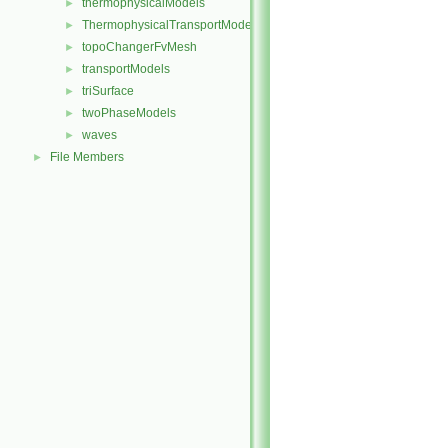
thermophysicalModels
►
ThermophysicalTransportModels
►
topoChangerFvMesh
►
transportModels
►
triSurface
►
twoPhaseModels
►
waves
►
File Members
►