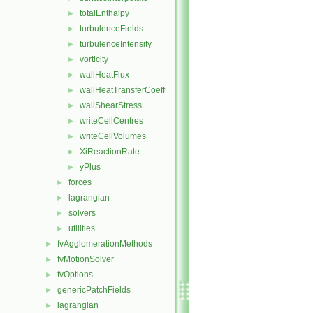
totalEnthalpy
►
turbulenceFields
►
turbulenceIntensity
►
vorticity
►
wallHeatFlux
►
wallHeatTransferCoeff
►
wallShearStress
►
writeCellCentres
►
writeCellVolumes
►
XiReactionRate
►
yPlus
►
forces
►
lagrangian
►
solvers
►
utilities
►
fvAgglomerationMethods
►
fvMotionSolver
►
fvOptions
►
genericPatchFields
►
lagrangian
►