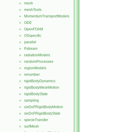
mesh
►
meshTools
►
MomentumTransportModels
►
ODE
►
OpenFOAM
►
OSspecific
►
parallel
►
Pstream
►
radiationModels
►
randomProcesses
►
regionModels
►
renumber
►
rigidBodyDynamics
►
rigidBodyMeshMotion
►
rigidBodyState
►
sampling
►
sixDoFRigidBodyMotion
►
sixDoFRigidBodyState
►
specieTransfer
►
surfMesh
►