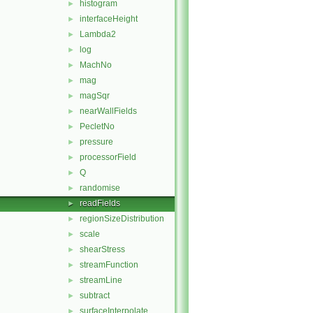
histogram
►
interfaceHeight
►
Lambda2
►
log
►
MachNo
►
mag
►
magSqr
►
nearWallFields
►
PecletNo
►
pressure
►
processorField
►
Q
►
randomise
►
readFields
►
regionSizeDistribution
►
scale
►
shearStress
►
streamFunction
►
streamLine
►
subtract
►
surfaceInterpolate
►