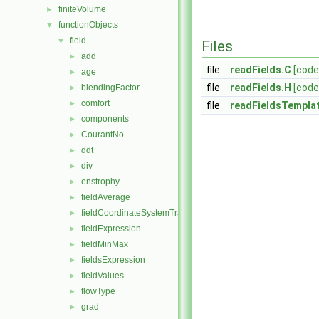
finiteVolume
►
functionObjects
▼
field
▼
Files
add
►
file
readFields.C
[code
age
►
file
readFields.H
[code
blendingFactor
►
comfort
►
file
readFieldsTempla
components
►
CourantNo
►
ddt
►
div
►
enstrophy
►
fieldAverage
►
fieldCoordinateSystemTransform
►
fieldExpression
►
fieldMinMax
►
fieldsExpression
►
fieldValues
►
flowType
►
grad
►