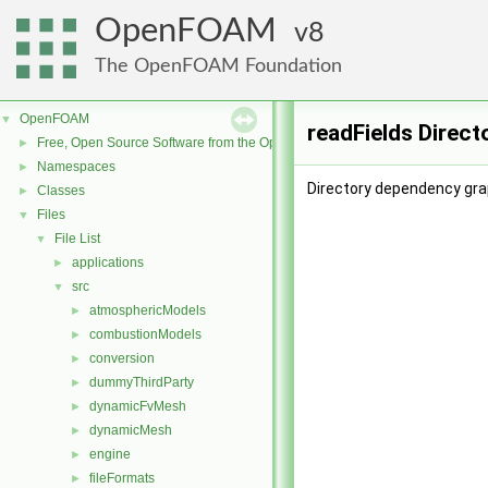
OpenFOAM
8
The OpenFOAM Foundation
OpenFOAM
▼
readFields Direc
Free, Open Source Software from the OpenFOAM Foundation
►
Namespaces
►
Directory dependency grap
Classes
►
Files
▼
File List
▼
applications
►
src
▼
atmosphericModels
►
combustionModels
►
conversion
►
dummyThirdParty
►
dynamicFvMesh
►
dynamicMesh
►
engine
►
fileFormats
►