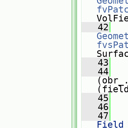
Geomet
fvPat
VolFi
   42
Geomet
fvsPa
Surfa
   43
   44
(obr_
(fiel
   45
   
   46
   47
   
Field