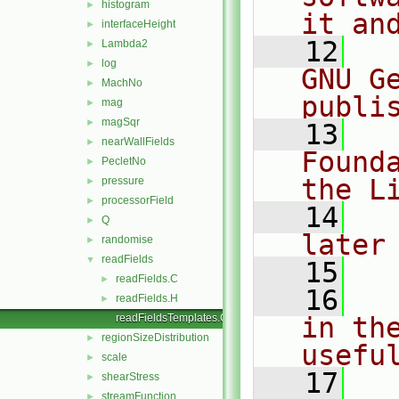
histogram
►
it an
interfaceHeight
►
   12
  
Lambda2
►
log
►
GNU G
MachNo
►
publi
mag
►
magSqr
►
   13
  
nearWallFields
►
Found
PecletNo
►
the L
pressure
►
processorField
►
   14
  
Q
►
later
randomise
►
readFields
▼
   15
readFields.C
►
   16
  
readFields.H
►
readFieldsTemplates.C
in the
regionSizeDistribution
►
usefu
scale
►
   17
  
shearStress
►
streamFunction
►