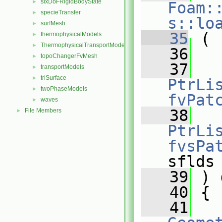
sixDoFRigidBodyState
►
Foam:
specieTransfer
►
s::lo
surfMesh
►
   35
 (
thermophysicalModels
►
ThermophysicalTransportModels
►
   36
topoChangerFvMesh
►
   37
transportModels
►
triSurface
►
PtrLi
twoPhaseModels
►
fvPat
waves
►
   38
File Members
►
PtrLi
fvsPa
sflds
   39
 ) 
   40
 {
   41