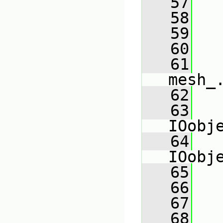
   57
   
   58
   59
   
   60
   
   61
mesh_
   62
   
   63
IOobj
   64
IOobj
   65
   
   66
   67
   68
   