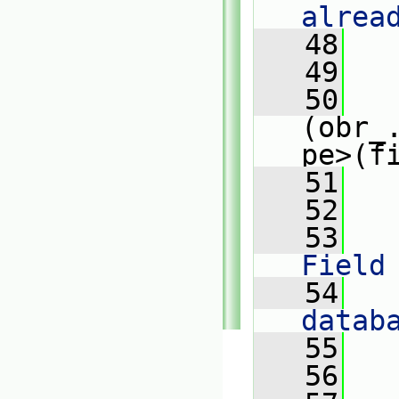
alrea
   48
   
   49
   
   50
(obr_
pe>(f
   51
   
   52
   53
   
Field
   54
   
datab
   55
   
   56