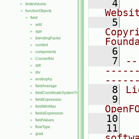
    4
  
finiteVolume
►
Websi
functionObjects
▼
field
▼
    5
  
add
►
Copyr
age
►
blendingFactor
Found
►
comfort
►
    6
  
components
►
    7
--
CourantNo
►
ddt
►
-----
div
►
-----
enstrophy
►
fieldAverage
►
    8
Li
fieldCoordinateSystemTransform
►
    9
  
fieldExpression
►
OpenF
fieldMinMax
►
fieldsExpression
►
   10
fieldValues
►
   11
  
flowType
►
grad
►
softw