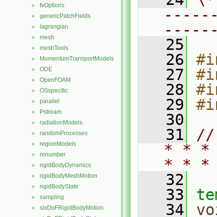
fvOptions
►
-----
genericPatchFields
►
-----
lagrangian
►
mesh
►
   25
meshTools
►
   26
#i
MomentumTransportModels
►
ODE
   27
#i
►
OpenFOAM
►
   28
#i
OSspecific
►
   29
#i
parallel
►
Pstream
►
   30
radiationModels
►
   31
//
randomProcesses
►
regionModels
►
* * *
renumber
►
* * *
rigidBodyDynamics
►
   32
rigidBodyMeshMotion
►
rigidBodyState
►
   33
te
sampling
►
   34
vo
sixDoFRigidBodyMotion
►