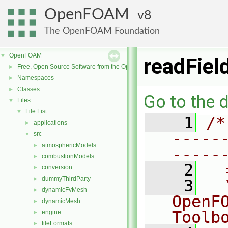
OpenFOAM
8
The OpenFOAM Foundation
OpenFOAM
▼
readFiel
Free, Open Source Software from the OpenFOAM Foundation
►
Namespaces
►
Classes
►
Go to the d
Files
▼
File List
▼
    1
/*
applications
►
-----
src
▼
atmosphericModels
►
-----
combustionModels
►
    2
  
conversion
►
dummyThirdParty
►
    3
  
dynamicFvMesh
►
OpenF
dynamicMesh
►
Toolb
engine
►
fileFormats
►