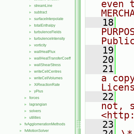
even 
streamLine
►
MERCH
subtract
►
surfaceInterpolate
►
   18
  
totalEnthalpy
►
PURPO
turbulenceFields
►
Publi
turbulenceIntensity
►
vorticity
►
   19
  
wallHeatFlux
►
   20
wallHeatTransferCoeff
►
wallShearStress
►
   21
  
writeCellCentres
►
a cop
writeCellVolumes
►
Licen
XiReactionRate
►
yPlus
►
   22
  
forces
►
not, s
lagrangian
►
solvers
►
<http
utilities
►
   23
fvAgglomerationMethods
►
   24
\*
fvMotionSolver
►