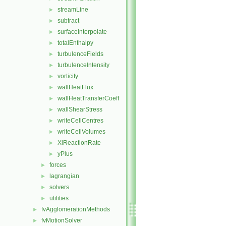
streamLine
►
subtract
►
surfaceInterpolate
►
totalEnthalpy
►
turbulenceFields
►
turbulenceIntensity
►
vorticity
►
wallHeatFlux
►
wallHeatTransferCoeff
►
wallShearStress
►
writeCellCentres
►
writeCellVolumes
►
XiReactionRate
►
yPlus
►
forces
►
lagrangian
►
solvers
►
utilities
►
fvAgglomerationMethods
►
fvMotionSolver
►