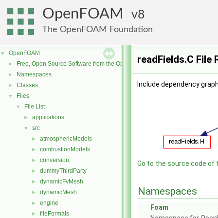
OpenFOAM
8
The OpenFOAM Foundation
OpenFOAM
▼
readFields.C File
Free, Open Source Software from the OpenFOAM Foundation
►
Namespaces
►
Include dependency graph 
Classes
►
Files
▼
File List
▼
applications
►
src
▼
atmosphericModels
►
combustionModels
►
conversion
►
Go to the source code of th
dummyThirdParty
►
dynamicFvMesh
►
Namespaces
dynamicMesh
►
engine
►
Foam
fileFormats
►