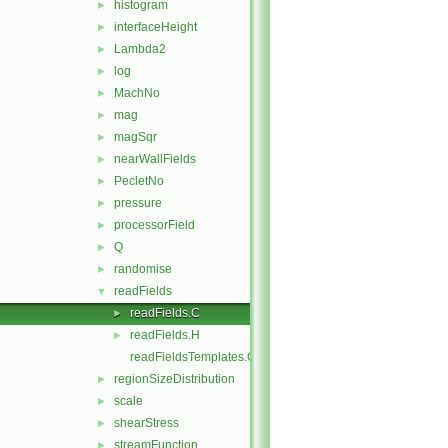
histogram
►
interfaceHeight
►
Lambda2
►
log
►
MachNo
►
mag
►
magSqr
►
nearWallFields
►
PecletNo
►
pressure
►
processorField
►
Q
►
randomise
►
readFields
▼
readFields.C
►
readFields.H
►
readFieldsTemplates.C
regionSizeDistribution
►
scale
►
shearStress
►
streamFunction
►