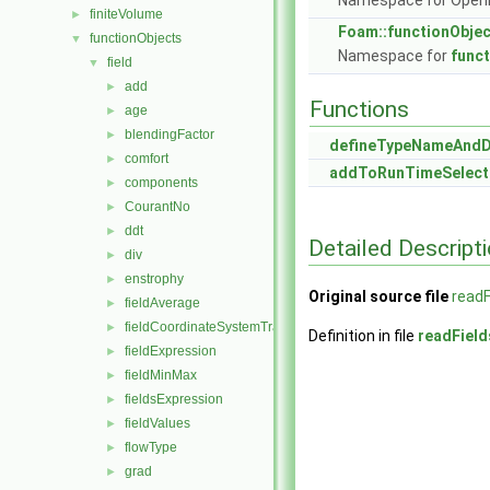
Namespace for Ope
finiteVolume
►
Foam::functionObje
functionObjects
▼
Namespace for
func
field
▼
add
►
Functions
age
►
blendingFactor
►
defineTypeNameAnd
comfort
►
addToRunTimeSelect
components
►
CourantNo
►
ddt
►
Detailed Descript
div
►
enstrophy
►
Original source file
readF
fieldAverage
►
fieldCoordinateSystemTransform
►
Definition in file
readField
fieldExpression
►
fieldMinMax
►
fieldsExpression
►
fieldValues
►
flowType
►
grad
►