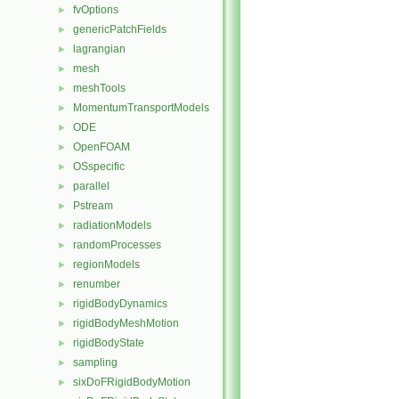
fvOptions
►
genericPatchFields
►
lagrangian
►
mesh
►
meshTools
►
MomentumTransportModels
►
ODE
►
OpenFOAM
►
OSspecific
►
parallel
►
Pstream
►
radiationModels
►
randomProcesses
►
regionModels
►
renumber
►
rigidBodyDynamics
►
rigidBodyMeshMotion
►
rigidBodyState
►
sampling
►
sixDoFRigidBodyMotion
►