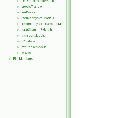
sixDoFRigidBodyState
►
specieTransfer
►
surfMesh
►
thermophysicalModels
►
ThermophysicalTransportModels
►
topoChangerFvMesh
►
transportModels
►
triSurface
►
twoPhaseModels
►
waves
►
File Members
►