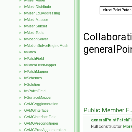
fvMeshAdder
►
fvMeshDistribute
►
fvMeshLduAddressing
►
fvMeshMapper
►
fvMeshSubset
►
fvMeshTools
►
Collaborat
fvMotionSolver
►
generalPoi
fvMotionSolverEngineMesh
►
fvPatch
►
fvPatchField
►
fvPatchFieldMapper
►
fvPatchMapper
►
fvSchemes
►
fvSolution
►
fvsPatchField
►
fvSurfaceMapper
►
GAMGAgglomeration
►
Public Member Fu
GAMGInterface
►
GAMGInterfaceField
►
generalPointPatchF
GAMGPreconditioner
►
Null constructor.
More.
GAMGProcAgglomeration
►