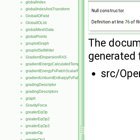
globalIndex
►
globalIndexAndTransform
►
Null constructor.
GlobalIOField
►
Definition at line
76
of fi
GlobalIOList
►
globalMeshData
►
globalPoints
►
The docume
gnuplotGraph
►
gnuplotSetWriter
►
generated f
GradientDispersionRAS
►
gradientEnergyCalculatedTemperatureFvPatchScalarField
►
src/Ope
gradientEnergyFvPatchScalarField
►
gradientUnburntEnthalpyFvPatchScalarField
►
gradingDescriptor
►
gradingDescriptors
►
graph
►
GravityForce
►
greaterEqOp
►
greaterEqOp2
►
greaterEqOp3
►
greaterOp
►
greaterOp2
►