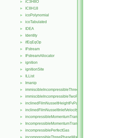
iC3H8O
►
IC8H18
►
icoPolynomial
►
icoTabulated
►
IDEA
►
Identity
►
ifEqEqOp
►
IFstream
►
IFstreamAllocator
►
ignition
►
ignitionSite
►
ILList
►
Imanip
►
immiscibleIncompressibleThreePhaseMixture
►
immiscibleIncompressibleTwoPhaseMixture
►
inclinedFilmNusseltHeightFvPatchScalarField
►
inclinedFilmNusseltInletVelocityFvPatchVectorField
►
incompressibleMomentumTransportModel
►
IncompressibleMomentumTransportModel
►
incompressiblePerfectGas
►
incompressibleThreePhaseMixture
►