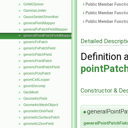
Public Member Functio
GAMGSolver
►
GammaLimiter
►
Public Member Functio
GaussSeidelSmoother
►
Public Member Functio
generalFieldMapper
►
generalFvPatchFieldMapper
►
generalPointPatchFieldMapper
►
Detailed Descript
genericFvPatch
►
genericFvPatchField
►
Definition 
genericPatchField
►
genericPointPatch
►
pointPatc
genericPointPatchField
►
genericPolyPatch
►
geomCellLooper
►
geomDecomp
►
Constructor & De
GeoMesh
►
GeometricField
►
GeometricMeshObject
►
generalPointPa
geometricOneField
◆
►
geometricSurfacePatch
►
generalPointPatchFie
geometricZeroField
►