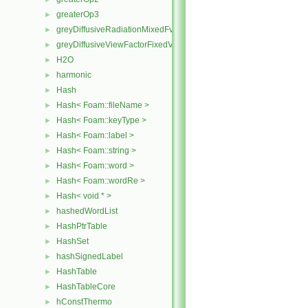
greaterOp3
►
greyDiffusiveRadiationMixedFvPatchScalarField
►
greyDiffusiveViewFactorFixedValueFvPatchScalarField
►
H2O
►
harmonic
►
Hash
►
Hash< Foam::fileName >
►
Hash< Foam::keyType >
►
Hash< Foam::label >
►
Hash< Foam::string >
►
Hash< Foam::word >
►
Hash< Foam::wordRe >
►
Hash< void * >
►
hashedWordList
►
HashPtrTable
►
HashSet
►
hashSignedLabel
►
HashTable
►
HashTableCore
►
hConstThermo
►