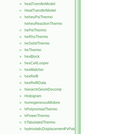
heatTransferModel
►
HeatTransferModel
►
heheuPsiThermo
►
heheuReactionThermo
hePsiThermo
►
heRhoThermo
►
heSolidThermo
►
heThermo
►
hexBlock
►
hexCellLooper
►
hexMatcher
►
hexRef8
►
hexRef8Data
►
hierarchGeomDecomp
►
Histogram
►
homogeneousMixture
►
hPolynomialThermo
►
hPowerThermo
►
hTabulatedThermo
►
hydrostaticDisplacementFvPatchVectorField
►