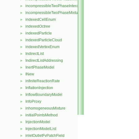
incompressibleTwoPhaseInteractingMixture
►
incompressibleTwoPhaseMixture
►
indexedCellEnum
►
indexedOctree
►
indexedParticle
►
indexedParticleCloud
►
indexedVertexEnum
►
IndirectList
►
IndirectListAddressing
►
InertPhaseModel
►
INew
►
infiniteReactionRate
►
InflationInjection
►
InflowBoundaryModel
►
InfoProxy
►
inhomogeneousMixture
►
initialPointsMethod
►
InjectionModel
►
InjectionModelList
►
inletOutletFvPatchField
►