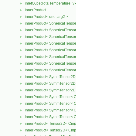
inletOutletTotalTemperatureFvPatchScalarField
►
innerProduct
►
innerProduct< one, arg2 >
►
innerProduct< SphericalTensor2D< Cmpt >, SphericalTensor2D< C
►
innerProduct< SphericalTensor2D< Cmpt >, SymmTensor2D< Cmpt
►
innerProduct< SphericalTensor2D< Cmpt >, Tensor2D< Cmpt > >
►
innerProduct< SphericalTensor2D< Cmpt >, Vector2D< Cmpt > >
►
innerProduct< SphericalTensor< Cmpt >, SphericalTensor< Cmpt >
►
innerProduct< SphericalTensor< Cmpt >, SymmTensor< Cmpt > >
►
innerProduct< SphericalTensor< Cmpt >, Tensor< Cmpt > >
►
innerProduct< SphericalTensor< Cmpt >, Vector< Cmpt > >
►
innerProduct< SymmTensor2D< Cmpt >, SphericalTensor2D< Cmpt
►
innerProduct< SymmTensor2D< Cmpt >, SymmTensor2D< Cmpt > 
►
innerProduct< SymmTensor2D< Cmpt >, Vector2D< Cmpt > >
►
innerProduct< SymmTensor< Cmpt >, SphericalTensor< Cmpt > >
►
innerProduct< SymmTensor< Cmpt >, SymmTensor< Cmpt > >
►
innerProduct< SymmTensor< Cmpt >, Tensor< Cmpt > >
►
innerProduct< SymmTensor< Cmpt >, Vector< Cmpt > >
►
innerProduct< Tensor2D< Cmpt >, SphericalTensor2D< Cmpt > >
►
innerProduct< Tensor2D< Cmpt >, Tensor2D< Cmpt > >
►