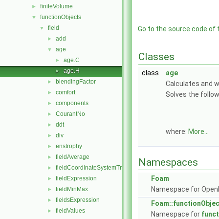
finiteVolume
►
functionObjects
▼
field
▼
Go to the source code of th
add
►
age
▼
Classes
age.C
►
age.H
►
class
age
blendingFactor
►
Calculates and wr
comfort
►
Solves the follo
components
►
CourantNo
►
ddt
►
where:
More...
div
►
enstrophy
►
fieldAverage
►
Namespaces
fieldCoordinateSystemTransform
►
Foam
fieldExpression
►
Namespace for Ope
fieldMinMax
►
fieldsExpression
►
Foam::functionObje
fieldValues
►
Namespace for
func