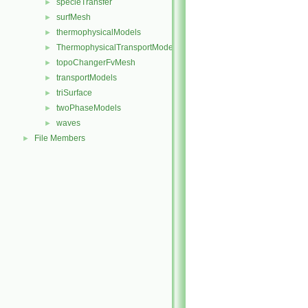
specieTransfer
►
surfMesh
►
thermophysicalModels
►
ThermophysicalTransportModels
►
topoChangerFvMesh
►
transportModels
►
triSurface
►
twoPhaseModels
►
waves
►
File Members
►