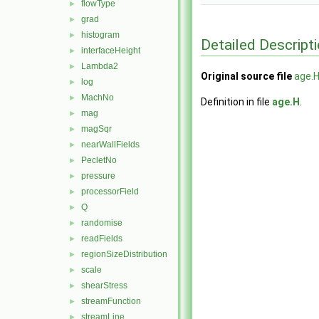
flowType
►
grad
►
histogram
►
Detailed Descript
interfaceHeight
►
Lambda2
►
Original source file
age.
log
►
MachNo
►
Definition in file
age.H
.
mag
►
magSqr
►
nearWallFields
►
PecletNo
►
pressure
►
processorField
►
Q
►
randomise
►
readFields
►
regionSizeDistribution
►
scale
►
shearStress
►
streamFunction
►
streamLine
►