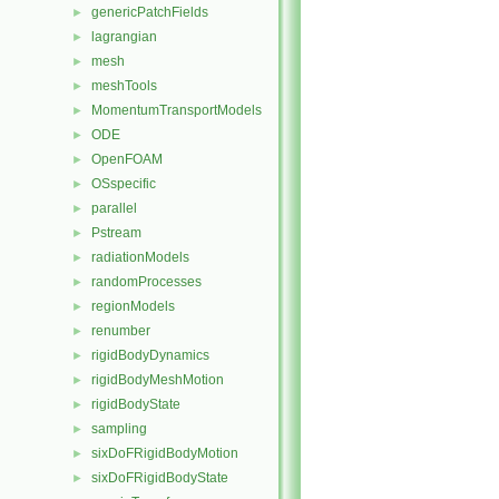
genericPatchFields
►
lagrangian
►
mesh
►
meshTools
►
MomentumTransportModels
►
ODE
►
OpenFOAM
►
OSspecific
►
parallel
►
Pstream
►
radiationModels
►
randomProcesses
►
regionModels
►
renumber
►
rigidBodyDynamics
►
rigidBodyMeshMotion
►
rigidBodyState
►
sampling
►
sixDoFRigidBodyMotion
►
sixDoFRigidBodyState
►