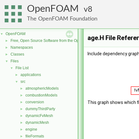
OpenFOAM
8
The OpenFOAM Foundation
OpenFOAM
▼
age.H File Refere
Free, Open Source Software from the OpenFOAM Foundation
►
Namespaces
►
Include dependency graph 
Classes
►
Files
▼
File List
▼
applications
►
src
▼
atmosphericModels
►
combustionModels
►
conversion
This graph shows which file
►
dummyThirdParty
►
dynamicFvMesh
►
dynamicMesh
►
engine
►
fileFormats
►