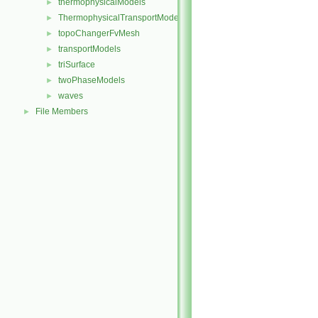
thermophysicalModels
►
ThermophysicalTransportModels
►
topoChangerFvMesh
►
transportModels
►
triSurface
►
twoPhaseModels
►
waves
►
File Members
►