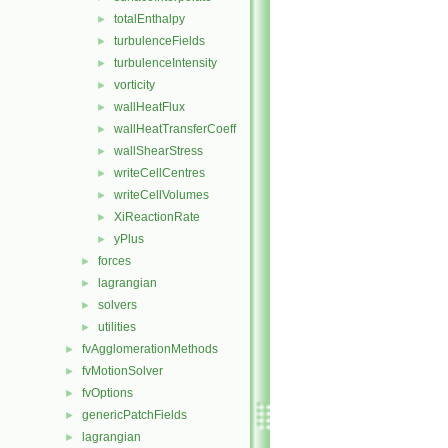
totalEnthalpy
►
turbulenceFields
►
turbulenceIntensity
►
vorticity
►
wallHeatFlux
►
wallHeatTransferCoeff
►
wallShearStress
►
writeCellCentres
►
writeCellVolumes
►
XiReactionRate
►
yPlus
►
forces
►
lagrangian
►
solvers
►
utilities
►
fvAgglomerationMethods
►
fvMotionSolver
►
fvOptions
►
genericPatchFields
►
lagrangian
►