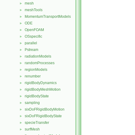
mesh
►
meshTools
►
MomentumTransportModels
►
ODE
►
OpenFOAM
►
OSspecific
►
parallel
►
Pstream
►
radiationModels
►
randomProcesses
►
regionModels
►
renumber
►
rigidBodyDynamics
►
rigidBodyMeshMotion
►
rigidBodyState
►
sampling
►
sixDoFRigidBodyMotion
►
sixDoFRigidBodyState
►
specieTransfer
►
surfMesh
►