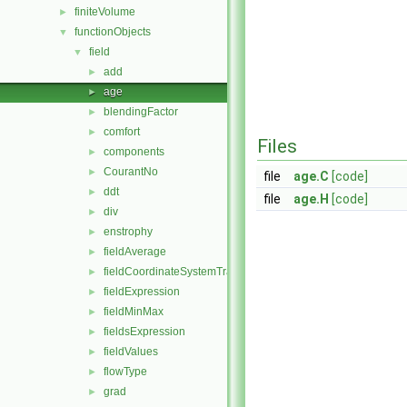
finiteVolume
►
functionObjects
▼
field
▼
add
►
age
►
blendingFactor
►
comfort
►
Files
components
►
CourantNo
►
file
age.C
[code]
ddt
►
file
age.H
[code]
div
►
enstrophy
►
fieldAverage
►
fieldCoordinateSystemTransform
►
fieldExpression
►
fieldMinMax
►
fieldsExpression
►
fieldValues
►
flowType
►
grad
►