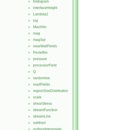
histogram
►
interfaceHeight
►
Lambda2
►
log
►
MachNo
►
mag
►
magSqr
►
nearWallFields
►
PecletNo
►
pressure
►
processorField
►
Q
►
randomise
►
readFields
►
regionSizeDistribution
►
scale
►
shearStress
►
streamFunction
►
streamLine
►
subtract
►
surfaceInterpolate
►