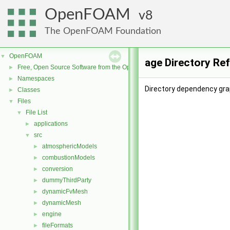
OpenFOAM
8
The OpenFOAM Foundation
OpenFOAM
▼
age Directory Re
Free, Open Source Software from the OpenFOAM Foundation
►
Namespaces
►
Directory dependency gra
Classes
►
Files
▼
File List
▼
applications
►
src
▼
atmosphericModels
►
combustionModels
►
conversion
►
dummyThirdParty
►
dynamicFvMesh
►
dynamicMesh
►
engine
►
fileFormats
►