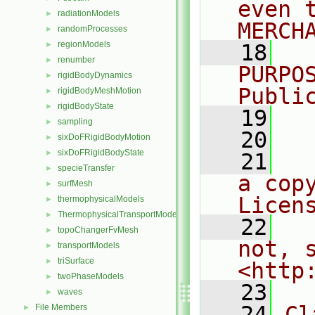
even 
radiationModels
►
MERCH
randomProcesses
►
regionModels
►
   18
  
renumber
►
PURPO
rigidBodyDynamics
►
Publi
rigidBodyMeshMotion
►
rigidBodyState
►
   19
  
sampling
►
   20
sixDoFRigidBodyMotion
►
sixDoFRigidBodyState
►
   21
  
specieTransfer
►
a cop
surfMesh
►
Licen
thermophysicalModels
►
ThermophysicalTransportModels
►
   22
  
topoChangerFvMesh
►
not, s
transportModels
►
triSurface
►
<http
twoPhaseModels
►
   23
waves
►
   24
Cl
File Members
►