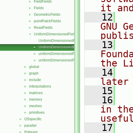
FieldFields
►
it an
Fields
►
   12
  
GeometricFields
►
pointPatchFields
►
GNU G
ReadFields
►
publi
UniformDimensionedFields
▼
UniformDimensionedField.C
   13
  
UniformDimensionedField.H
►
Found
uniformDimensionedFields.C
►
the L
uniformDimensionedFields.H
►
global
►
   14
  
graph
►
later
include
►
interpolations
►
   15
matrices
►
   16
  
memory
►
meshes
in the
►
primitives
►
usefu
OSspecific
►
   17
  
parallel
►
Pstream
►