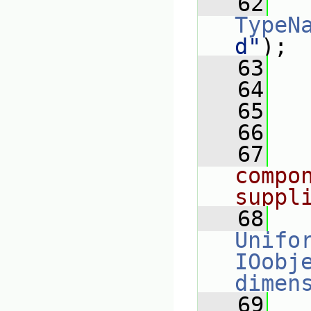
   62
TypeN
d"
);
   63
   64
   65
   66
   67
compo
suppl
   68
Unifo
IOobj
dimen
   69