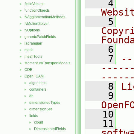
    4
  
finiteVolume
►
Websi
functionObjects
►
fvAgglomerationMethods
►
    5
  
fvMotionSolver
►
Copyr
fvOptions
►
genericPatchFields
Found
►
lagrangian
►
    6
  
mesh
►
    7
--
meshTools
►
MomentumTransportModels
►
-----
ODE
►
-----
OpenFOAM
▼
algorithms
►
    8
Li
containers
►
    9
  
db
►
OpenF
dimensionedTypes
►
dimensionSet
►
   10
fields
▼
   11
  
cloud
►
DimensionedFields
►
softw