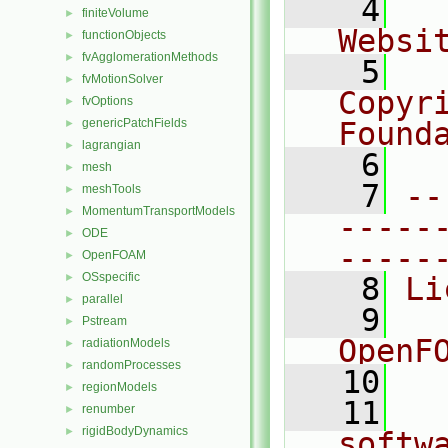
    4
  
finiteVolume
►
Websi
functionObjects
►
fvAgglomerationMethods
►
    5
  
fvMotionSolver
►
Copyr
fvOptions
►
genericPatchFields
Found
►
lagrangian
►
    6
  
mesh
►
    7
--
meshTools
►
MomentumTransportModels
►
-----
ODE
►
-----
OpenFOAM
►
OSspecific
►
    8
Li
parallel
►
    9
  
Pstream
►
OpenF
radiationModels
►
randomProcesses
►
   10
regionModels
►
   11
  
renumber
►
rigidBodyDynamics
►
softw