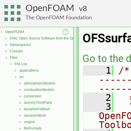
OpenFOAM
8
The OpenFOAM Foundation
OpenFOAM
▼
OFSsurf
Free, Open Source Software from the OpenFOAM Foundation
►
Namespaces
►
Classes
►
Go to the d
Files
▼
File List
▼
    1
/*
applications
►
-----
src
▼
atmosphericModels
►
-----
combustionModels
►
    2
  
conversion
►
dummyThirdParty
►
    3
  
dynamicFvMesh
►
OpenF
dynamicMesh
►
Toolb
engine
►
fileFormats
►