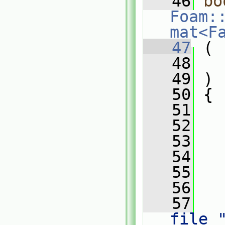
   46
bo
Foam:
mat<F
   47
 (
   48
   49
 )
   50
 {
   51
   
   52
   53
   54
   55
   
   56
   57
   
file 