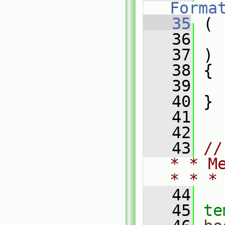
Forma
   35
 (
   36
   37
 )
   38
 {
   39
   40
 }
   41
   42
   43
//
* * M
* * *
   44
   45
te