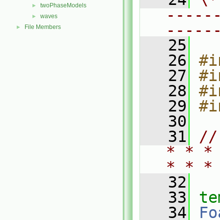
twoPhaseModels
►
-----
waves
►
-----
File Members
►
   25
   26
#i
   27
#i
   28
#i
   29
#i
   30
   31
//
* * *
* * *
   32
   33
te
   34
Fo