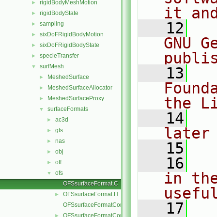
rigidBodyMeshMotion
►
it an
rigidBodyState
►
   12
  
sampling
►
sixDoFRigidBodyMotion
►
GNU G
sixDoFRigidBodyState
►
publi
specieTransfer
►
surfMesh
▼
   13
  
MeshedSurface
►
Found
MeshedSurfaceAllocator
►
the L
MeshedSurfaceProxy
►
surfaceFormats
▼
   14
  
ac3d
►
later
gts
►
nas
►
   15
obj
►
   16
  
off
►
ofs
in the
▼
OFSsurfaceFormat.C
usefu
OFSsurfaceFormat.H
►
   17
  
OFSsurfaceFormatCore.C
OFSsurfaceFormatCore.H
►