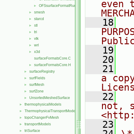
even 
OFSsurfaceFormatRunTime.C
►
MERCH
smesh
►
starcd
►
   18
  
stl
►
PURPO
tri
►
Publi
vtk
►
wrl
►
   19
  
x3d
►
   20
surfaceFormatsCore.C
surfaceFormatsCore.H
►
   21
  
surfaceRegistry
►
a cop
surfFields
►
Licen
surfMesh
►
surfZone
►
   22
  
UnsortedMeshedSurface
►
not, s
thermophysicalModels
►
ThermophysicalTransportModels
►
<http
topoChangerFvMesh
►
   23
transportModels
►
   24
\*
triSurface
►