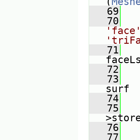
(
Mesh
   69
   
   70
'face'
'triF
   71
faceL
   72
   73
surf
   74
   
   75
   
>stor
   76
   
   77
   