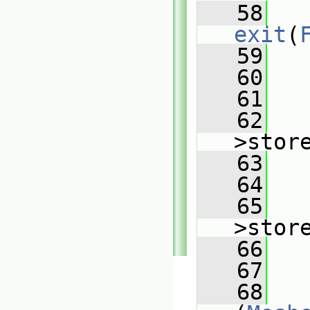
   58
exit
(
   59
   
   60
   61
   62
   
>stor
   63
   64
   65
   
>stor
   66
   67
   68